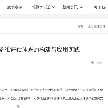
培训&认证
新闻资讯
成功案例
关于我
定制解决方案
人才测评系统
首页
人才测评工具
职业教育机构
T12人才测评系统
企业管理咨询
人啊人测评云系统
多维评估体系的构建与应用实践
360°评估系统
5890
争资产。如何精准识别、科学评估人才的综合素质，成为组织人力资源管理的关键
业对人才全面认知的需求，而多维度的科学测评体系正成为企业人才决策的重要支
撑。