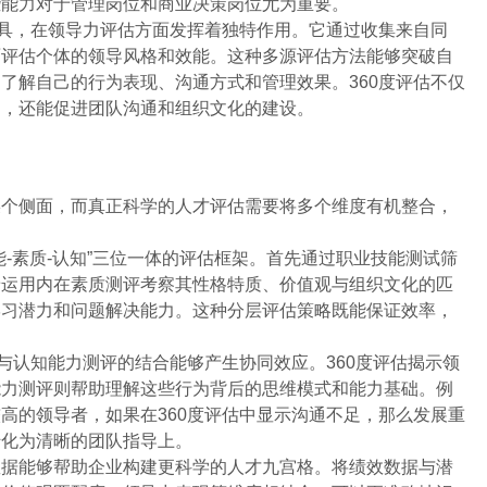
些能力对于管理岗位和商业决策岗位尤为重要。
具，在领导力评估方面发挥着独特作用。它通过收集来自同
面评估个体的领导风格和效能。这种多源评估方法能够突破自
了解自己的行为表现、沟通方式和管理效果。360度评估不仅
间，还能促进团队沟通和组织文化的建设。
某个侧面，而真正科学的人才评估需要将多个维度有机整合，
-素质-认知”三位一体的评估框架。首先通过职业技能测试筛
着运用内在素质测评考察其性格特质、价值观与组织文化的匹
学习潜力和问题解决能力。这种分层评估策略既能保证效率，
估与认知能力测评的结合能够产生协同效应。360度评估揭示领
能力测评则帮助理解这些行为背后的思维模式和能力基础。例
高的领导者，如果在360度评估中显示沟通不足，那么发展重
转化为清晰的团队指导上。
数据能够帮助企业构建更科学的人才九宫格。将绩效数据与潜