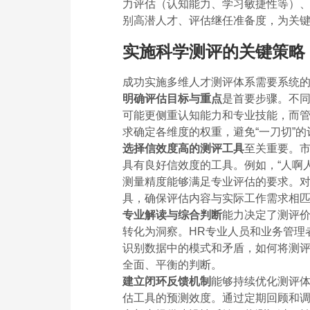
力评估（认知能力、学习敏捷性等）
别高潜人才、评估继任准备度，为关
实施科学测评的关键策略
成功实施多维人才测评体系需要系统
明确评估目标与重点
是首要步骤。不
可能更侧重认知能力和专业技能，而
求确定各维度的权重，避免“一刀切”的
选择信效度高的测评工具
至关重要。
具有良好信效度的工具。例如，“人啊
测量精度能够满足专业评估的要求。
具，确保评估内容与实际工作需求相
专业解读与综合判断
能力决定了测评
转化为洞察。HR专业人员和业务管理
识别数据中的模式和矛盾，如何将测
全面、平衡的判断。
建立闭环反馈机制
能够持续优化测评
估工具的预测效度。通过定期回顾和