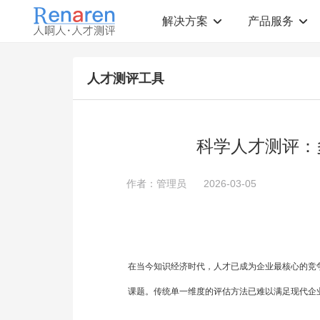
解决方案
产品服务
测评解决方案
人才测评产品
人才测评工具
社会招聘
T12人才素质测评
岗位胜任力建模
职业规划测评
中高层评估
领导潜力测评
人才盘点
青年干部能力测评
科学人才测评：
校园招聘
心理健康测评
领导力评估
学生选科测评
作者：管理员
2026-03-05
员工生涯规划
人才测评工具
360°在线评估
AI招聘测评工具
学生职业规划
AI人岗匹配工具
在当今知识经济时代，人才已成为企业最核心的竞
课题。传统单一维度的评估方法已难以满足现代企