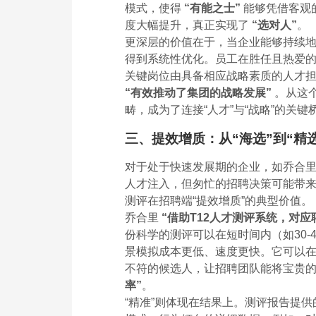
模式，使得
“有能之士”
能够凭借客观
度大幅提升，真正实现了
“选对人”
。
更深层的价值在于，当企业能够持续地将
得到系统性优化。员工在胜任且热爱
关键岗位由具备相应战略素质的人才
“有效推动了集团的战略发展”
。从这
畴，成为了连接“人才”与“战略”的关
三、提效增质：从“海选”到“精
对于处于快速发展期的企业，如乔合里，
人才注入，但匆忙的招聘决策可能带
测评在招聘端“提效增质”的典型价值。
乔合里
“借助T12人才测评系统，对
份科学的测评可以在短时间内（如30
景模拟成本更低、速度更快。它可以
不符的候选人，让招聘团队能将宝贵
率”
。
“精准”则体现在结果上。测评报告提供