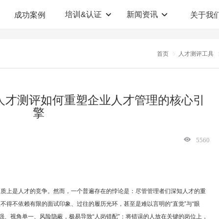
培训&认证
新闻资讯
成功案例
关于我
定制解决方案
人才测评系统
首页
人才测评工具
职业教育机构
T12人才测评系统
企业管理咨询
人啊人测评云系统
科学人才测评如何重塑企业人才管理的核心引
擎
360°评估系统
5560
本质上是人才的竞争。然而，一个普遍存在的悖论是：尽管管理者们深知人才的重
往不得不依赖有限的面试印象、过往的履历光环，甚至是难以言明的“直觉”与“眼
强、视角单一、风险隐蔽，极易导致“人岗错配”：将错误的人放在关键的岗位上，