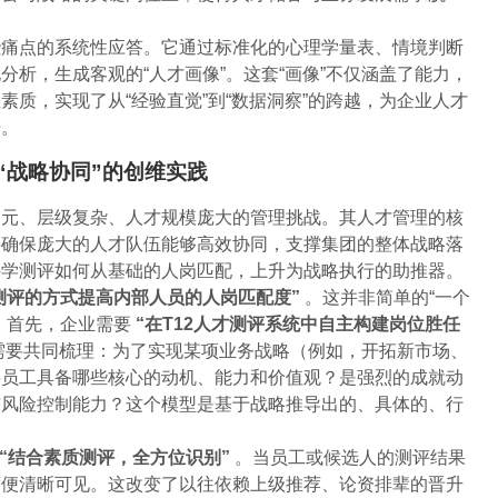
些痛点的系统性应答。它通过标准化的心理学量表、情境判断
析，生成客观的“人才画像”。这套“画像”不仅涵盖了能力，
质，实现了从“经验直觉”到“数据洞察”的跨越，为企业人才
据。
“战略协同”的创维实践
多元、层级复杂、人才规模庞大的管理挑战。其人才管理的核
要确保庞大的人才队伍能够高效协同，支撑集团的整体战略落
科学测评如何从基础的人岗匹配，上升为战略执行的助推器。
测评的方式提高内部人员的人岗匹配度”
。这并非简单的“一个
。首先，企业需要
“在T12人才测评系统中自主构建岗位胜任
需要共同梳理：为了实现某项业务战略（例如，开拓新市场、
要员工具备哪些核心的动机、能力和价值观？是强烈的成就动
与风险控制能力？这个模型是基于战略推导出的、具体的、行
“结合素质测评，全方位识别”
。当员工或候选人的测评结果
度便清晰可见。这改变了以往依赖上级推荐、论资排辈的晋升