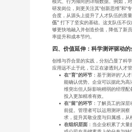
模式、行为倾向的详细数据。例如，对于
研发岗位，则更关注其“创新思维”和“
合度，从源头上提升了人才队伍的质量
伍”
打下了坚实的基础。这支队伍不仅
够更快地融入并创造价值，降低了新
率提升和成本节约。
四、价值延伸：科学测评驱动的
创维与乔合里的实践，分别凸显了科
应用远不止于此，它正在渗透到人才
在“育”的环节
：基于测评的“人
能确认优势。企业可以据此为高潜
维突出但人际影响稍弱的经理配
投入更加精准有效。
在“留”的环节
：了解员工的深层
前提。管理者可以运用测评洞察
求，提升其敬业度与归属感，从
在组织层面
：当企业积累了大量
或公司在关键素质上的分布与缺