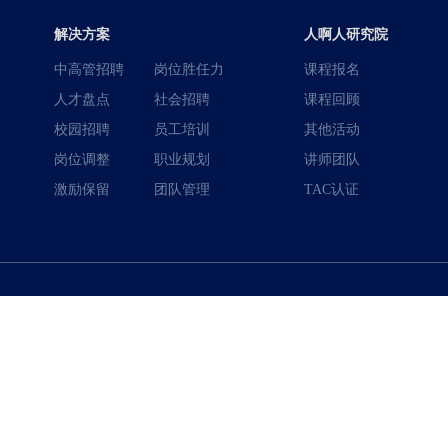
解决方案
人啊人研究院
中高管招聘
岗位胜任力
课程报名
人才盘点
社会招聘
课程回顾
校园招聘
员工培训
其他活动
岗位调整
职业规划
讲师团队
激励保留
团队管理
TAC认证
400-996-0801
全国热线：
公司: 北京、上海、深圳、广州、东莞、合肥、义乌、青岛、郑州、中山、
© 广东人啊人网络技术开发有限公司 版权所有
粤ICP备15035054号