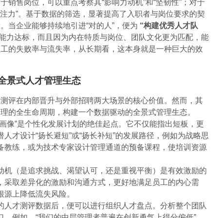
销售岗位，可以重点考察其“影响力动机”和“坚韧性”；对于
专注力”。基于数据的筛选，显著提高了入职者与岗位要求的契
。当企业能够持续地引进“对的人”，便为
“构建优秀人才队
能力达标，而且因为内在特质与岗位、团队文化更为匹配，能
员工的失败率与流失率，从长期看，这本身就是一种巨大的效
全景式人才管理生态
学测评在内部晋升与外部招聘两大场景的核心价值。然而，其
管理的全生命周期，构建一个数据驱动的全景式管理生态。
才画像”是个性化发展计划的绝佳起点。它不仅能指出短板，更
人才设计“扬长避短”或“扬长补短”的发展路径，例如为战略思
备教练，或为技术专家设计管理通道的预备课程，使培训资源
动机（是追求挑战、渴望认可，还是重视平衡）是有效激励的
，采取差异化的激励和沟通方式，更好地满足员工的内心需
根源上降低流失风险。
的人才测评数据后，便可以进行组织人才盘点。分析整个团队
口，例如，“我们的中层管理者普遍在创新勇气上得分偏低”，