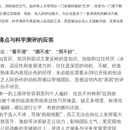
，消耗组织元气。如何将人才管理从一门依赖经验的“艺术”，转变为一门基于数
统，正通过其精准、高效、深入的评估能力，为企业提供了一套系统性的解决方案。
经证明，科学测评不再是锦上添花的工具，而是驱动企业人才战略升级、支撑业务
痛点与科学测评的应答
层面：
“看不清”
、
“测不准”
、
“用不好”
。
认知盲区。简历和面试主要反映的是知识、技能和过往经历（冰
绩效、适应性和发展潜力的，往往是深层的动机、天赋、价值
熟体系内表现出色的经理，未必能在需要从0到1开拓的创业
乏人际协作的动机而难以带领团队。忽视这些内在“基因”的评
险自不待言。
。单一的上级评价容易受到个人偏好、信息不对称和“近因效
能被个体的临场发挥或表达技巧所掩盖。缺乏多维度、标准化
之偏颇，难以进行公平、有效的横向比较。
由于选人不准，导致“岗能错配”，员工无法在岗位上发挥最大
导致晋升、激励等决策缺乏公信力，影响团队士气；更宏观地
持公司战略的关键岗位上，使得人才储备与业务发展需求脱