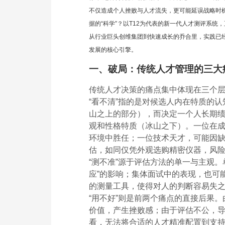
不仅造成个人挫败与人才流失，更可能延误战略时机
据的“科学”？以T12为代表的新一代人才测评系
从行业巨头创维集团到快速成长的乔合里，实践已
发展的核心引擎。
一、破局：传统人才管理的三大
传统人才决策的痛点集中体现在三个
“看不清”指的是对候选人内在特质的
山之上的部分），而决定一个人长期
观和性格特质（冰山之下）。一位在成
环境中胜任；一位技术天才，可能因缺
估，如同仅凭外观选购精密仪器，风
“测不准”源于评估方法的单一与主观
应”的影响；集体面试中的表现，也可
的测量工具，使得对人的判断容易失
“用不好”则是前两个痛点的直接后果。
价值，产生挫败感；由于评估不公，
看，无法将合适的人才精准配置到支