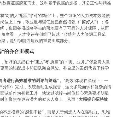
的数据证据脱颖而出。这种基于数据的选拔，其公正性与精准
“对的人”配置到“对的岗位”上，整个组织的人力资本效能便
的岗位上工作，敬业度与留任意愿自然增强（
“留好人”
）；各
担纲，集团各项战略举措的落地便有了可靠的人才保障，从而
个角度看，人才测评在创维已超越了传统的人力资源工具范
键桥梁，是组织能力建设的重要组成部分。
选”的乔合里模式
招聘的挑战在于“速度”与“质量”的平衡。业务扩张急需大量
来更高的错配成本和团队融合风险。乔合里的案例代表了科学
应聘者进行高效精准的测评与筛选”
。“高效”体现在流程上：一
-45分钟）完成，系统自动生成报告，这比多轮面试和复杂的情
在面试前作为初筛工具，快速过滤掉与岗位核心素质要求明显
的时间聚焦在更有潜力的候选人身上，从而
“大幅提升招聘效
的不是模糊的“感觉不错”，而是关于候选人内在驱动力、思维