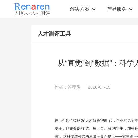
解决方案
产品服务
测评解决方案
人才测评产品
人才测评工具
社会招聘
T12人才素质测评
岗位胜任力建模
职业规划测评
中高层评估
领导潜力测评
人才盘点
青年干部能力测评
从“直觉”到“数据”：
校园招聘
心理健康测评
领导力评估
学生选科测评
员工生涯规划
人才测评工具
360°在线评估
AI招聘测评工具
作者：管理员
2026-04-15
学生职业规划
AI人岗匹配工具
在当今这个被称为“人才致胜”的时代，企业的竞争
要性，但在关键的“选、用、育、留”决策中，却往
缘”。这种传统模式的局限性显而易见——它主观性