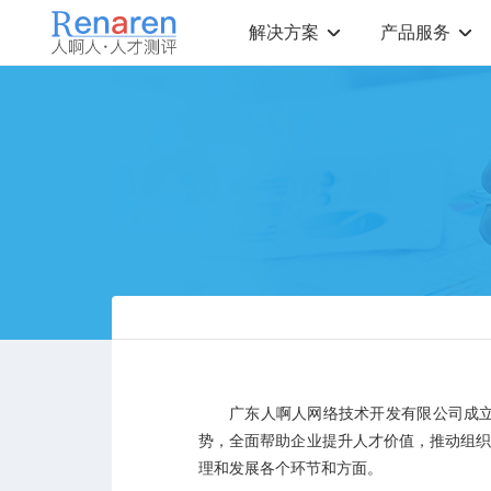
解决方案
产品服务
测评解决方案
人才测评产品
社会招聘
T12人才素质测评
岗位胜任力建模
职业规划测评
中高层评估
领导潜力测评
人才盘点
青年干部能力测评
校园招聘
心理健康测评
领导力评估
学生选科测评
员工生涯规划
人才测评工具
360°在线评估
AI招聘测评工具
学生职业规划
AI人岗匹配工具
广东人啊人网络技术开发有限公司成立
势，全面帮助企业提升人才价值，推动组织
理和发展各个环节和方面。