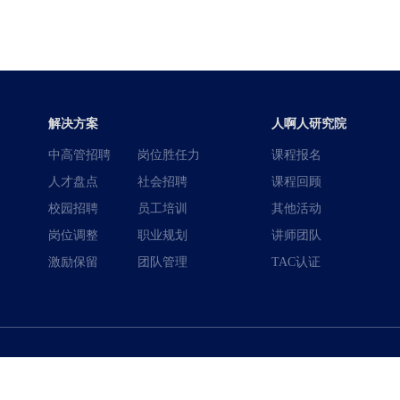
解决方案
人啊人研究院
中高管招聘
岗位胜任力
课程报名
人才盘点
社会招聘
课程回顾
校园招聘
员工培训
其他活动
岗位调整
职业规划
讲师团队
激励保留
团队管理
TAC认证
400-996-0801
全国热线：