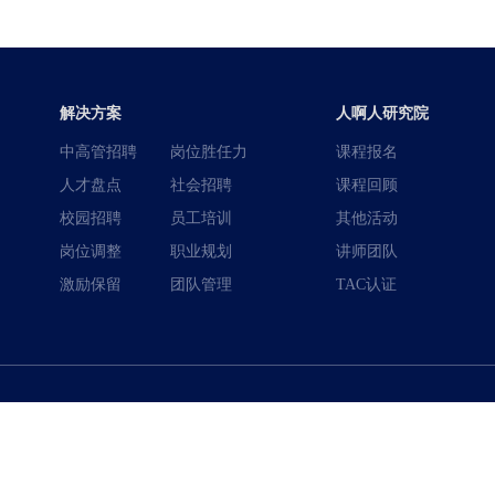
解决方案
人啊人研究院
中高管招聘
岗位胜任力
课程报名
人才盘点
社会招聘
课程回顾
校园招聘
员工培训
其他活动
岗位调整
职业规划
讲师团队
激励保留
团队管理
TAC认证
400-996-0801
全国热线：