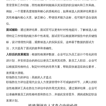
育背景和工作经验，而性格测评则能揭示其深层的职业倾向和工作风格。
例如，一个需要高度细致和耐心的质检岗位，如果候选人的测评结果显示
其性格偏向粗心大意、缺乏耐心，即使技术能力达标，也可能不适合该岗
位。
面试辅助
：通过测评结果，面试官可以更有针对性地提问，了解候选人处
理特定工作情境的能力和个性表现。面试官可以根据测评报告中的关键指
标，设计情境性问题，观察候选人的实际反应。这种基于数据的面试方
法，大大提高了面试的效率和准确性。
入职后的发展规划
：根据性格测评数据，企业可以为员工设计个性化的培
训计划，并安排适合的岗位以便员工发挥其优势。新员工入职后，企业可
以根据其性格特点，制定针对性的培养方案，帮助其快速适应岗位要求，
发挥最大潜能。
职场胜任力的评估：高效的人才盘点
职场胜任力评估是现代企业人力资源管理中不可或缺的环节。人啊人的职
业性格测评工具在胜任力评估中的作用尤其突出。通过测评结果，企业可
以准确掌握员工的性格特质和胜任力，并据此安排晋升、调岗或制定职业
发展计划。
性格测评在人才盘点中的价值