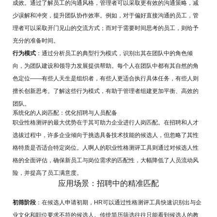
成效。通过了解员工的沟通风格，管理者可以采取更有效的沟通策略，减
少误解和冲突，提升团队协作效率。例如，对于偏好直接沟通的员工，管
理者可以采取开门见山的交流方式；而对于需要时间思考的员工，则给予
充分的准备时间。
行为模式
：通过分析员工的典型行为模式，识别出其在团队中的角色倾
向，为团队建设和领导力发展提供帮助。每个人在团队中都有其自然的角
色定位——有些人天生是组织者，有些人更适合执行具体任务，有些人则
擅长创新思考。了解这些行为模式，有助于管理者组建更加平衡、高效的
团队。
系统化的人岗匹配：优化招聘与人员配备
职业性格测评的最大优势在于其可助力企业进行人岗匹配。在招聘和人才
选拔过程中，许多企业倾向于挑选具备技术技能的候选人，但忽略了其性
格特质是否适合特定岗位。人啊人的职业性格测评工具则通过对候选人性
格的全面评估，确保新员工与岗位需求的匹配性，大幅降低了人员流动风
险，并提高了员工满意度。
应用场景：招聘中的精准匹配
初筛阶段
：在候选人申请初期，HR可以通过性格测评工具快速识别出与企
业文化和职位要求不符的候选人。传统简历筛选往往只能看到候选人的教