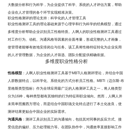
大数据分析和行为科学，为企业提供了科学、系统的人才评估方案，帮助
企业在人才管理的各个环节实现精准决策。
职业性格测评的理论支持：科学化的人才管理工具
职业性格测评工具的理论基础来源于心理学和行为科学的经典模型，通过
多维度分析帮助企业识别员工性格特质。人啊人的职业性格测评工具通过
对工作行为、动机、沟通风格等因素的全面考量，形成完整的人才画像，
使管理者能够有效地安排岗位与任务。该工具将性格特征转化为企业实用
的人才管理数据，为企业的人才筛选、团队分配提供精确依据。
多维度职业性格分析
性格模型
：人啊人职业性格测评工具基于MBTI人格测评理论，并结合中国
人群数据特点，以科学化、系统化的方式分析员工性格。MBTI（迈尔斯-布
里格斯类型指标）作为全球应用最广泛的人格测评工具之一，将人格类型
分为16种，每种类型都有其独特的行为特征和职业倾向。然而，人啊人并
未简单照搬西方理论，而是结合中国职场文化特点进行了本土化改良，使
测评结果更贴合中国企业的实际需求。
沟通风格
：测评工具识别员工的沟通倾向，包括其对同事的反应方式、接
受信息的偏好、压力处理能力等。在团队协作中，沟通效率直接影响工作