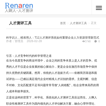
人才测评工具
正文
首页
人才测评工具
科学识人，精准用人：T12人才测评系统如何重塑企业人力资源管理新范式
作者：管理员
2026-02-28
5740
0
引言：人才竞争时代的科学管理之道
在当今高度竞争的商业环境中，企业之间的竞争本质上是人才的竞争。优
秀的人才不仅是企业发展的核心驱动力，更是企业在激烈市场竞争中保持
持久优势的关键因素。然而，传统的人才选拔方式——依赖简历筛选和面
试评估——已难以满足现代企业对精准人才识别的需求。主观判断、信息
不对称、文化匹配度不足等问题常常导致“人岗错配”，给企业带来高昂的用
人成本和效率损失。
正是在这样的背景下，科学化、系统化的人才测评工具应运而生。人啊人
职业性格测评工具作为国内领先的人才评估解决方案，融合心理学理论、