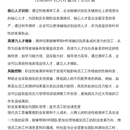
核心人才识别
：通过性格测评工具，企业能够识别在关键岗位上表现突出
的核心人才，为其制定长期职业发展路径。核心人才是企业最宝贵的资
产，通过科学测评，企业可以更准确地识别这些人才，并为其提供有针对
性的发展机会。
高潜力人才储备
：测评结果能够帮助HR准确识别具备成长潜力的员工，从
而为后备管理者储备和发展提供支持。高潜力人才往往具备某些特定的性
格特质，如学习能力强、适应能力好、领导潜力高等。通过测评工具，企
业可以系统性地发现这些人才，建立人才梯队。
风险控制
：职业性格测评有助于发现可能影响员工工作绩效的性格特质，
帮助企业采取相应的支持措施，降低因人岗不匹配带来的风险。例如，如
果某位员工的测评结果显示其抗压能力较弱，而其所处岗位压力较大，企
业可以提前提供压力管理培训或调整工作安排，避免因压力过大导致的工
作失误或离职。
职业发展规划与团队管理：提升员工职业满意度
现代员工普遍重视职业发展和个人成长。人啊人的职业性格测评工具在这
一方面的应用，能够帮助HR团队更加合理地规划员工的职业发展方向，增
强员工的工作满意度和归属感。特别是当企业需要在团队间调动员工时，