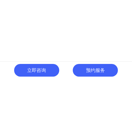
立即咨询
预约服务
400-996-0801
全国热线:
广东省东莞市南城区黄金路
一号天安数码城C1栋505室
切换电脑版
关注微信号
© 广东人啊人网络技术开发有限公司 版权所有
粤ICP备15035054号
粤公网
安备 44190002000737号