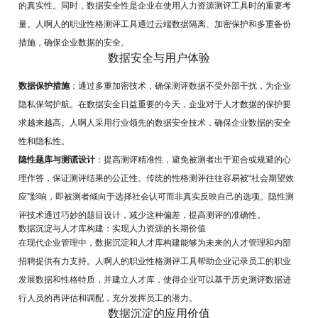
的真实性。同时，数据安全性是企业在使用人力资源测评工具时的重要考
量。人啊人的职业性格测评工具通过云端数据隔离、加密保护和多重备份
措施，确保企业数据的安全。
数据安全与用户体验
数据保护措施
：通过多重加密技术，确保测评数据不受外部干扰，为企业
隐私保驾护航。在数据安全日益重要的今天，企业对于人才数据的保护要
求越来越高。人啊人采用行业领先的数据安全技术，确保企业数据的安全
性和隐私性。
隐性题库与测谎设计
：提高测评精准性，避免被测者出于迎合或规避的心
理作答，保证测评结果的公正性。传统的性格测评往往容易被“社会期望效
应”影响，即被测者倾向于选择社会认可而非真实反映自己的选项。隐性测
评技术通过巧妙的题目设计，减少这种偏差，提高测评的准确性。
数据沉淀与人才库构建：实现人力资源的长期价值
在现代企业管理中，数据沉淀和人才库构建能够为未来的人才管理和内部
招聘提供有力支持。人啊人的职业性格测评工具帮助企业记录员工的职业
发展数据和性格特质，并建立人才库，使得企业可以基于历史测评数据进
行人员的再评估和调配，充分发挥员工的潜力。
数据沉淀的应用价值