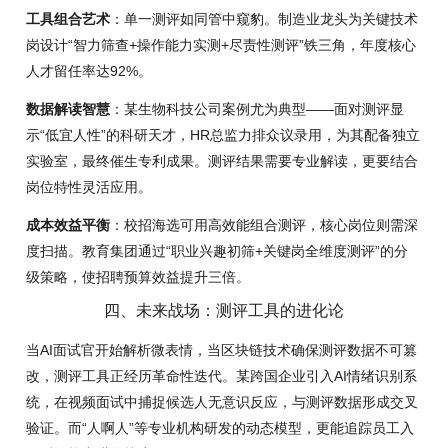
工具组合艺术
：单一测评如同管中窥豹。制造业龙头为关键技术
岗设计“智力筛查+操作能力实测+尽责性测评”铁三角，年度核心
人才留任率达92%。
数据解读智慧
：某生物科技公司案例尤为典型——面对测评显
示“低宜人性”的科研天才，HR总监力排众议录用，为其配备独立
实验室，最终催生专利成果。测评结果需要专业解读，更要结合
岗位特性灵活应用。
成本效益平衡
：校招海选可用高效能组合测评，核心岗位则需深
度扫描。教育集团通过“职业兴趣初筛+关键岗全维度测评”的分
级策略，使招聘预算效益提升三倍。
四、未来战场：测评工具的进化论
当AI面试官开始解析微表情，当区块链技术确保测评数据不可篡
改，测评工具正经历革命性迭代。某跨国企业引入AI情绪识别系
统，在视频面试中捕捉候选人无意识反应，与测评数据形成交叉
验证。而“人啊人”等专业机构研发的动态模型，更能追踪员工入