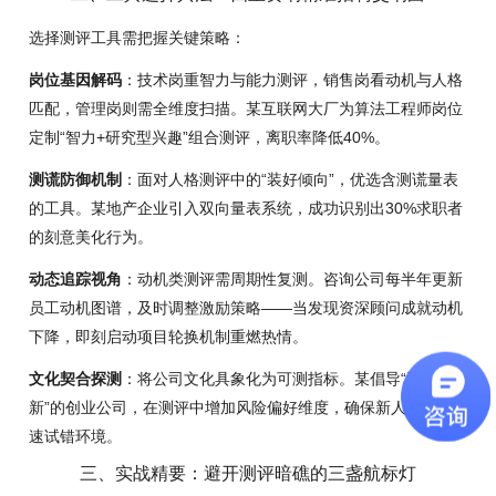
选择测评工具需把握关键策略：
岗位基因解码
：技术岗重智力与能力测评，销售岗看动机与人格
匹配，管理岗则需全维度扫描。某互联网大厂为算法工程师岗位
定制“智力+研究型兴趣”组合测评，离职率降低40%。
测谎防御机制
：面对人格测评中的“装好倾向”，优选含测谎量表
的工具。某地产企业引入双向量表系统，成功识别出30%求职者
的刻意美化行为。
动态追踪视角
：动机类测评需周期性复测。咨询公司每半年更新
员工动机图谱，及时调整激励策略——当发现资深顾问成就动机
下降，即刻启动项目轮换机制重燃热情。
文化契合探测
：将公司文化具象化为可测指标。某倡导“激进创
新”的创业公司，在测评中增加风险偏好维度，确保新人适应快
速试错环境。
三、实战精要：避开测评暗礁的三盏航标灯