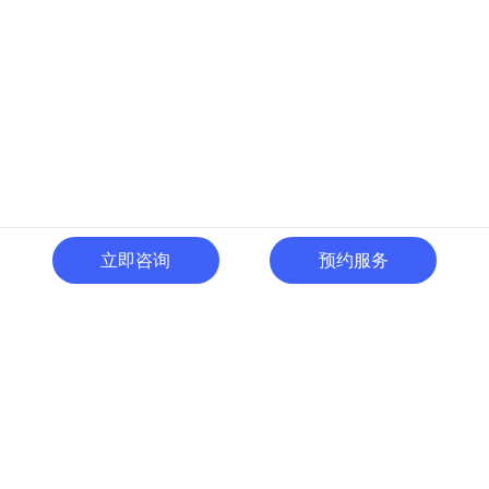
立即咨询
预约服务
400-996-0801
全国热线:
广东省东莞市南城区黄金路
一号天安数码城C1栋505室
切换电脑版
关注微信号
© 广东人啊人网络技术开发有限公司 版权所有
粤ICP备15035054号
粤公网
安备 44190002000737号