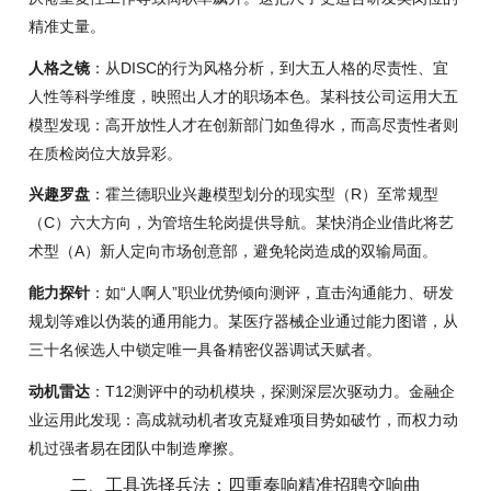
精准丈量。
人格之镜
：从DISC的行为风格分析，到大五人格的尽责性、宜
人性等科学维度，映照出人才的职场本色。某科技公司运用大五
模型发现：高开放性人才在创新部门如鱼得水，而高尽责性者则
在质检岗位大放异彩。
兴趣罗盘
：霍兰德职业兴趣模型划分的现实型（R）至常规型
（C）六大方向，为管培生轮岗提供导航。某快消企业借此将艺
术型（A）新人定向市场创意部，避免轮岗造成的双输局面。
能力探针
：如“人啊人”职业优势倾向测评，直击沟通能力、研发
规划等难以伪装的通用能力。某医疗器械企业通过能力图谱，从
三十名候选人中锁定唯一具备精密仪器调试天赋者。
动机雷达
：T12测评中的动机模块，探测深层次驱动力。金融企
业运用此发现：高成就动机者攻克疑难项目势如破竹，而权力动
机过强者易在团队中制造摩擦。
二、工具选择兵法：四重奏响精准招聘交响曲