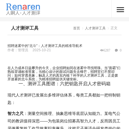
人才测评工具
正文
首页
人才测评工具
招聘迷雾中的“北斗”：人才测评工具的精准导航术
作者：管理员
2025-10-21
6287
0
在人力成本日益攀升的今天，企业招聘如同在迷雾中寻找明珠。当“面霸”们
熟练背诵标准答案，当精心设计的面试问题失去锋芒，招聘官们不禁叩
问：如何穿透表象，触及人才的真实内核？科学的人才测评工具，正是拨
开迷雾的北斗系统，为精准招聘提供关键坐标。
一、测评工具图谱：六把钥匙开启人才密码箱
现代人才测评已发展出多维评估体系，每类工具都如一把特制钥
匙：
智力之尺
：测量空间推理、抽象思维等底层认知能力。某电气公
司的教训值得深思——为包装岗位招募高智力人才，反而因员工
厌倦重复性工作导致离职率飙升。这把尺子更适合研发类岗位的