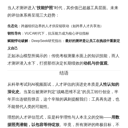
当人才测评进入“
技能护照
”时代，其价值已超越工具层面。未来
的评估体系将呈现三大趋势：
生态化
：跨越组织边界的人才供应链联动（如跨界人才共享池）
韧性导向
：VUCA时代下，抗压能力成为核心评估指标
赋能悖论破解
：DeepSeek研究指出：
最好的测评是让员工在挑战中重新定
义自己
正如冰山模型所揭示的：传统考核测量水面上的知识技能，而人
才测评潜入水下，打捞那些决定长期绩效的
动机与价值观
。
结语
从科举考试到AI视频面试，人才评估的演进史本质是
人性认知的
深化史
。当某位被测评判定“战略思维不足”的员工转行创业，半
年开出连锁煎饼店，这个辛辣的讽刺提醒我们：工具再先进，也
不能替代人类的可能性。
理想的人才评估范式，应是科学理性与人本主义的交响——
用数
据照亮潜能，以包容等待绽放
。毕竟，所有测评的终极目标，不