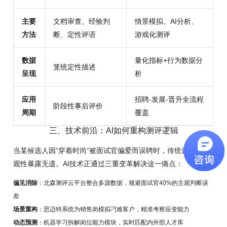
主要
文档审查、经验判
情景模拟、AI分析、
方法
断、定性评语
游戏化测评
数据
量化指标+行为数据分
笼统定性描述
呈现
析
应用
招聘-发展-晋升全流程
阶段性事后评价
周期
覆盖
三、技术前沿：AI如何重构测评逻辑
当某候选人因“穿着时尚”被面试官偏爱而误聘时，传统评估的主
观性暴露无遗。AI技术正通过三重变革解决这一痛点：
偏见消除
：北森测评云平台整合多源数据，规避面试官40%的主观判断误
差
场景重构
：思迈特系统为销售岗模拟刁难客户，精准考察应变能力
动态预测
：机器学习拆解岗位能力模块，实时匹配内外部人才库