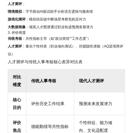
人才测评
：
情境模拟
：字节跳动AI面试助手分析语言逻辑与微表情
游戏化测评
：模拟供应链中断场景考察危机应对力
大数据画像
：领英人才图谱通过职业轨迹预测发展潜力
3. 评价维度
传统考核
：共性指标主导（如“政治觉悟”“工作态度”）
人才测评
：量化个性特质（职业倾向测试）、挖掘隐性潜能（AQ逆境商评
估）
人才测评与传统人事考核核心差异对比表
对比
传统人事考核
现代人才测评
维度
核心
评价历史工作结果
预测未来发展潜力
目的
评价
个性特征、能力倾
德能勤绩等共性指标
焦点
向、文化适配度