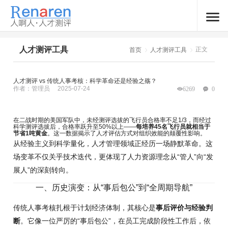
人才测评工具
正文
首页
人才测评工具
人才测评 vs 传统人事考核：科学革命还是经验之殇？
作者：管理员
2025-07-24
6269
0
在二战时期的美国军队中，未经测评选拔的飞行员合格率不足1/3，而经过
科学测评选拔后，合格率跃升至50%以上——
每培养45名飞行员就相当于
节省1吨黄金
。这一数据揭示了人才评估方式对组织效能的颠覆性影响。
从经验主义到科学量化，人才管理领域正经历一场静默革命。这
场变革不仅关乎技术迭代，更体现了人力资源理念从“管人”向“发
展人”的深刻转向。
一、历史演变：从“事后包公”到“全周期导航”
传统人事考核扎根于计划经济体制，其核心是
事后评价与经验判
断
。它像一位严厉的“事后包公”，在员工完成阶段性工作后，依