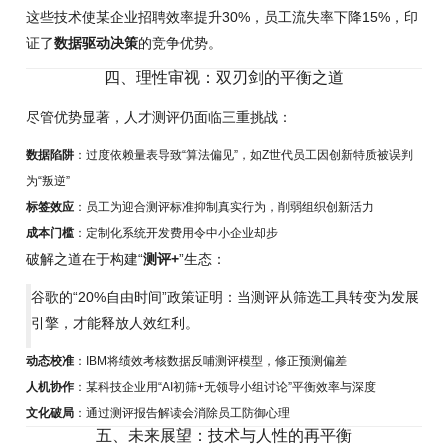
这些技术使某企业招聘效率提升30%，员工流失率下降15%，印
证了
数据驱动决策
的竞争优势。
四、理性审视：双刃剑的平衡之道
尽管优势显著，人才测评仍面临三重挑战：
数据陷阱
：过度依赖量表导致“算法偏见”，如Z世代员工因创新特质被误判
为“叛逆”
标签效应
：员工为迎合测评标准抑制真实行为，削弱组织创新活力
成本门槛
：定制化系统开发费用令中小企业却步
破解之道在于构建“
测评+
”生态：
谷歌的“20%自由时间”政策证明：当测评从筛选工具转变为发展
引擎，才能释放人效红利。
动态校准
：IBM将绩效考核数据反哺测评模型，修正预测偏差
人机协作
：某科技企业用“AI初筛+无领导小组讨论”平衡效率与深度
文化破局
：通过测评报告解读会消除员工防御心理
五、未来展望：技术与人性的再平衡