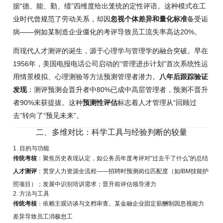
据“德、能、勤、绩”四维度给出笼统的定性评语。这种模式在工
业时代曾规范了劳动关系，却因
忽视个体差异和量化标准
备受诟
病——例如某制造企业僵化的考评导致员工流失率高达20%。
而现代人才测评的诞生，源于心理学与管理学的融合突破。早在
1956年，美国电报电话公司启动的“管理进步计划”首次系统性运
用情景模拟、心理测验等方法预测管理者潜力。
八年后跟踪验证
发现
：测评预测会晋升者中80%已成中高层管理者，预测不晋升
者90%未获提拔。这种
预测性评估
标志着人才管理从“回顾过
去”转向了“预见未来”。
二、多维对比：科学工具与经验判断的较量
1. 目的与功能
传统考核
：聚焦历史表现认定，如公务员年度考评对“过去干了什么”的总结
人才测评
：贯穿人力资源全流程——招聘时预测岗位匹配度（如IBM技能护
照项目）；发展中识别培训需求；晋升前评估领导潜力
2. 方法与工具
传统考核
：依赖主观访谈与文档审查。某金融企业固定薪酬制因忽视能力
差异导致员工消极怠工