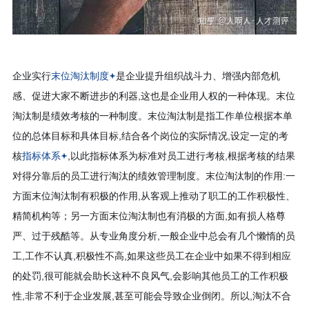
企业实行
末位淘汰制度
是企业提升组织战斗力、增强内部危机
感、促进大家不断进步的利器,这也是企业用人权的一种体现。末位
淘汰制是绩效考核的一种制度。末位淘汰制是指工作单位根据本单
位的总体目标和具体目标,结合各个岗位的实际情况,设定一定的考
核
指标体系
,以此指标体系为标准对员工进行考核,根据考核的结果
对得分靠后的员工进行淘汰的绩效管理制度。末位淘汰制的作用:一
方面末位淘汰制有积极的作用,从客观上推动了职工的工作积极性、
精简机构等；另一方面末位淘汰制也有消极的方面,如有损人格尊
严、过于残酷等。从专业角度分析,一般企业中总会有几个懒惰的员
工,工作不认真,积极性不高,如果这些员工在企业中如果不得到相应
的处罚,很可能就会助长这种不良风气,会影响其他员工的工作积极
性,非常不利于企业发展,甚至可能会导致企业倒闭。所以,淘汰不合