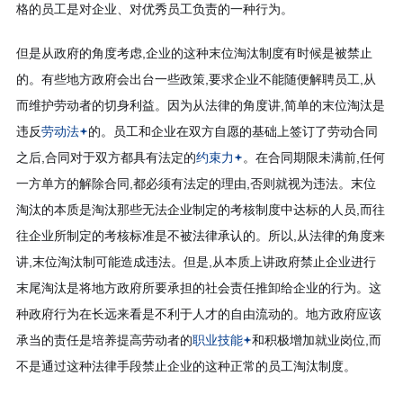
格的员工是对企业、对优秀员工负责的一种行为。
但是从政府的角度考虑,企业的这种末位淘汰制度有时候是被禁止
的。有些地方政府会出台一些政策,要求企业不能随便解聘员工,从
而维护劳动者的切身利益。因为从法律的角度讲,简单的末位淘汰是
违反
劳动法
的。员工和企业在双方自愿的基础上签订了劳动合同
之后,合同对于双方都具有法定的
约束力
。在合同期限未满前,任何
一方单方的解除合同,都必须有法定的理由,否则就视为违法。末位
淘汰的本质是淘汰那些无法企业制定的考核制度中达标的人员,而往
往企业所制定的考核标准是不被法律承认的。所以,从法律的角度来
讲,末位淘汰制可能造成违法。但是,从本质上讲政府禁止企业进行
末尾淘汰是将地方政府所要承担的社会责任推卸给企业的行为。这
种政府行为在长远来看是不利于人才的自由流动的。地方政府应该
承当的责任是培养提高劳动者的
职业技能
和积极增加就业岗位,而
不是通过这种法律手段禁止企业的这种正常的员工淘汰制度。