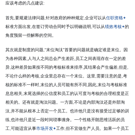
应该考虑的几点建议:
首先,要规避法律问题,针对政府的种种规定,企业可以从
任职资格
标准方面出发,在签订劳动合同时予以明确说明,可以从
绩效考核
的
角度预留一些解释的空间。
其次就是制度的问题,“末位淘汰”首要的问题就是确定谁是末位。因
为各种因素,人与人之间总会产生差距,员工之间表现存在一定的差
异,这种差异如果按不同的考核标准来排序,其结果会产生偏差,但是,
不论什么样的考核,企业里总存在一个末位。这里,需要注意的是,考
核的标准不一样时,末位的人员可能有所不同,因此,末位与考核标准
息息相关,末尾选择的公信度和员工的认可度与考核的合理程度是正
相关的。还有就是淘汰问题。一方面,不论是内部淘汰还是外部淘
汰,并不能从根本上否定一个员工。也许他只是没有接受过足够的训
练,也许他只是近一段时间琐事缠身。一个性格开朗思维活跃的员
工,可能适宜从事
市场开发
工作,但不宜做生产人员。如果一个员工