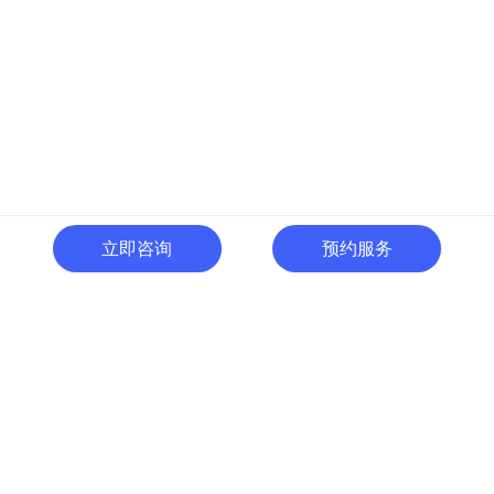
立即咨询
预约服务
400-996-0801
全国热线:
广东省东莞市南城区黄金路
一号天安数码城C1栋505室
切换电脑版
关注微信号
© 广东人啊人网络技术开发有限公司 版权所有
粤ICP备15035054号
粤公网
安备 44190002000737号