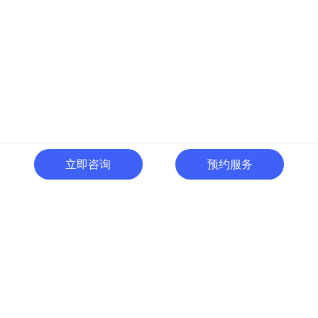
立即咨询
预约服务
400-996-0801
全国热线:
广东省东莞市南城区黄金路
一号天安数码城C1栋505室
切换电脑版
关注微信号
© 广东人啊人网络技术开发有限公司 版权所有
粤ICP备15035054号
粤公网
安备 44190002000737号