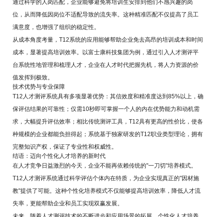
通过科学的人岗匹配，企业能够避免将培训生安排到他们不感兴趣的岗
位，从而降低因岗位不适配导致的流失率。这种精准匹配不仅提高了员工
满意度，也增强了组织的稳定性。
从成本角度考量，T12系统的应用能够帮助企业免去高昂的培训成本和时间
成本，显著提高培训效率。以富士康科技集团为例，通过引入人才测评平
台系统性地管理和梳理人才，企业在人才时代把握先机，将人力资源的价
值发挥到极致。
技术优势与专业保障
T12人才测评系统具有多项显著优势：其信效度和精准度达到85%以上，确
保评估结果的可靠性；仅需10秒即可掌握一个人的内在优势能力和动机需
求，大幅提升评估效率；相比传统测评工具，T12具有更高的性价比，使各
种规模的企业都能负担得起；系统基于独家研发的T12职业类型理论，拥有
完整知识产权，保证了专业性和权威性。
结语：迈向个性化人才培养的新时代
在人才竞争日益激烈的今天，企业不能再依赖传统的"一刀切"培养模式。
T12人才测评系统通过科学评估个体内在特质，为企业实现真正的"因材施
教"提供了可能。这种个性化培养模式不仅能够提高培训效率，降低人才流
失率，更能帮助企业和员工实现双赢发展。
未来，随着人才测评技术的不断进步和应用场景的拓展，个性化人才培养