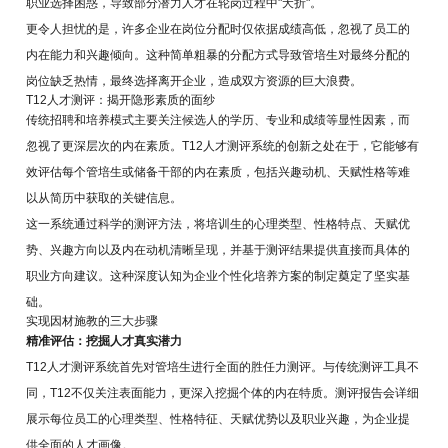
职业选择困惑，导致部分潜力人才在轮岗过程中"夭折"。
更令人担忧的是，许多企业在岗位分配时仅依据成绩高低，忽视了员工的
内在能力和兴趣倾向。这种简单粗暴的分配方式导致管培生对最终分配的
岗位缺乏热情，最终选择离开企业，造成双方资源的巨大浪费。
T12人才测评：揭开隐形素质的面纱
传统招聘和培养模式主要关注候选人的学历、专业和成绩等显性因素，而
忽视了更深层次的内在素质。T12人才测评系统的创新之处在于，它能够有
效评估每个管培生或储备干部的内在素质，包括兴趣动机、天赋性格等难
以从简历中获取的关键信息。
这一系统通过科学的测评方法，将培训生的心理类型、性格特点、天赋优
势、兴趣方向以及内在动机清晰呈现，并基于测评结果提供直接而具体的
职业方向建议。这种深度认知为企业个性化培养方案的制定奠定了坚实基
础。
实现因材施教的三大步骤
精准评估：挖掘人才真实潜力
T12人才测评系统首先对管培生进行全面的胜任力测评。与传统测评工具不
同，T12不仅关注表面能力，更深入挖掘个体的内在特质。测评报告会详细
展示每位员工的心理类型、性格特征、天赋优势以及职业兴趣，为企业提
供全面的人才画像。