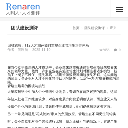
团队建设测评
正文
首页
团队建设测评
因材施教：T12人才测评如何重塑企业管培生培养体系
作者：管理员
2025-11-10
6056
0
在当今竞争激烈的人才市场中，企业越来越重视通过管培生项目来培养未
来的领导力量。然而，许多企业在实施管培生计划时面临着诸多挑战：新
员工上岗后不胜任、流失率高、培训资源浪费等问题屡见不鲜。这些问题
的背后，是企业对人才个性化特征认识的缺失，以及"一刀切"培养模式的局
限。
管培生培养的困境与挑战
大量应届毕业生加入企业管培生计划后，普遍存在前路迷茫的现象。这些
年轻人社会工作经验较少，对自身发展方向缺乏明确认识，而企业又未能
提供个性化的培训计划，导致即使完成培训，他们仍然感到迷失方向。
另一个常见问题是"花式轮岗"带来的负面效应。管培生在不同岗位间轮换
时，会不自觉地对各个岗位进行比较，缺乏正确引导的情况下，容易产生