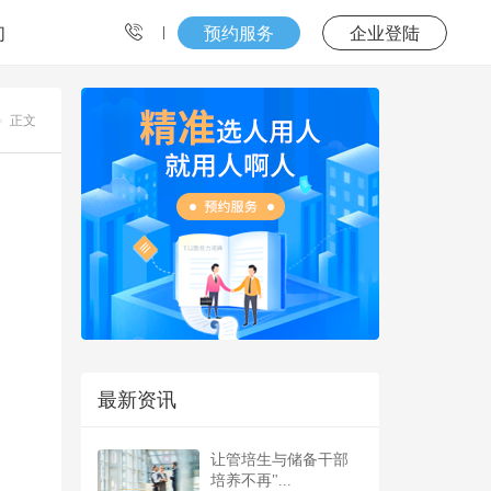
们
预约服务
企业登陆
正文
最新资讯
让管培生与储备干部
培养不再"...