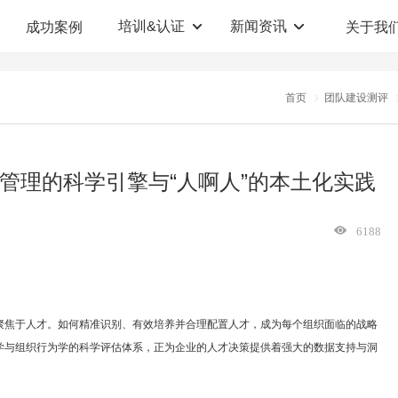
培训&认证
新闻资讯
成功案例
关于我
定制解决方案
人才测评系统
首页
团队建设测评
职业教育机构
T12人才测评系统
企业管理咨询
人啊人测评云系统
管理的科学引擎与“人啊人”的本土化实践
360°评估系统
6188
聚焦于人才。如何精准识别、有效培养并合理配置人才，成为每个组织面临的战略
学与组织行为学的科学评估体系，正为企业的人才决策提供着强大的数据支持与洞