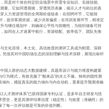
验，而是对个体在特定职业场景中所需专业知识、实操技能、
化测量。它如同透视镜，穿透简历表象，揭示人才与岗位的真
贯穿人力资源管理的全周期价值链条：在招聘环节，它能筛
位时，提供客观依据，减少决策偏差；在培训发展环节，精准定
晋升与继任规划中，则确保公平性与前瞻性，为组织储备可持
业，如同在人才迷雾中航行，资源错配、效率低下、团队失衡
求与文化语境，本土化、高信效度的测评工具成为刚需。深耕
”，凭借其对中国职场生态的深刻理解与技术深耕，展现出标杆
0万中国人群的动态大数据建模，其题库设计与能力维度构建紧
与行为模式，有效克服了“舶来品”的水土不服。独有的隐性测
装倾向，捕捉真实的能力倾向与内在动机，显著提升预测准确
T12人才测评体系”已获得国家专利认证，是多年自主研发与技
术壁垒，更是其测评结果信度（稳定性）与效度（准确性）的
保了每一次评估都是可靠的价值判断。