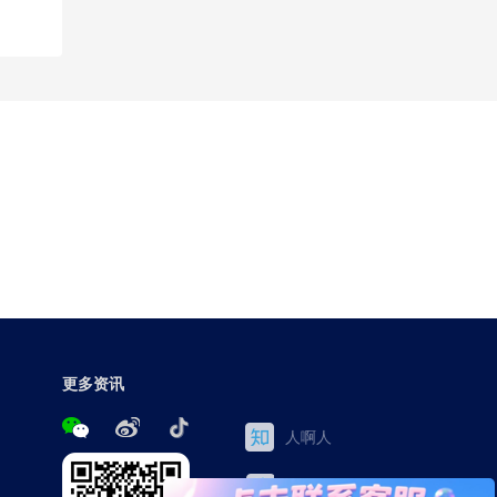
更多资讯
人啊人
三茅网