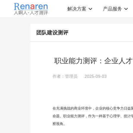
解决方案
产品服务
测评解决方案
人才测评产品
团队建设测评
社会招聘
T12人才素质测评
岗位胜任力建模
职业规划测评
中高层评估
领导潜力测评
人才盘点
青年干部能力测评
职业能力测评：企业人才
校园招聘
心理健康测评
领导力评估
学生选科测评
作者：管理员
2025-09-03
员工生涯规划
人才测评工具
360°在线评估
AI招聘测评工具
学生职业规划
AI人岗匹配工具
在充满挑战的商业环境中，企业的核心竞争力日益
命题。职业能力测评，作为一种基于心理学、统计
察视角。