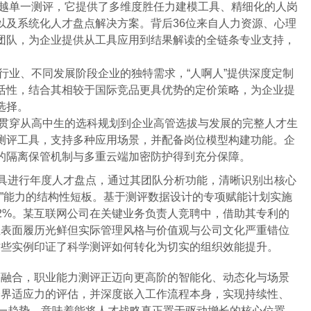
越单一测评，它提供了多维度胜任力建模工具、精细化的人岗
以及系统化人才盘点解决方案。背后36位来自人力资源、心理
团队，为企业提供从工具应用到结果解读的全链条专业支持，
行业、不同发展阶段企业的独特需求，“人啊人”提供深度定制
活性，结合其相较于国际竞品更具优势的定价策略，为企业提
选择。
贯穿从高中生的选科规划到企业高管选拔与发展的完整人才生
测评工具，支持多种应用场景，并配备岗位模型构建功能。企
的隔离保管机制与多重云端加密防护得到充分保障。
工具进行年度人才盘点，通过其团队分析功能，清晰识别出核心
作”能力的结构性短板。基于测评数据设计的专项赋能计划实施
2%。某互联网公司在关键业务负责人竞聘中，借助其专利的
位表面履历光鲜但实际管理风格与价值观与公司文化严重错位
这些实例印证了科学测评如何转化为切实的组织效能提升。
度融合，职业能力测评正迈向更高阶的智能化、动态化与场景
跨界适应力的评估，并深度嵌入工作流程本身，实现持续性、
这一趋势，意味着能将人才战略真正置于驱动增长的核心位置。