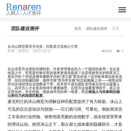
团队建设测评
正文
首页
团队建设测评
从冰山模型看晋升决策：匹配度才是核心引擎
作者：管理员
2025-10-17
6388
0
在企业晋升决策的关键时刻，许多管理者会陷入一个困惑的迷局：在众多
候选人中，究竟是经验丰富的老将更值得提拔？还是绩效突出的明星员工
更应升职？抑或是拥有耀眼学历的“潜力股”更具价值？这些标准看似各有道
理，却往往暗藏陷阱，最终导致“晋升即失败”的悲剧频频上演——销售冠军
升任区域经理后业绩断崖下滑，技术骨干成为团队管理者后却无法凝聚人
心，高学历人才在复杂情境中屡屡碰壁。在晋升这场重要博弈中，真正决
定胜负的，并非经验、绩效或学历的单一维度，而是
候选人与目标岗位核
心胜任力的深层匹配度
。
麦克利兰的冰山模型为理解这种匹配度提供了有力框架。冰山上
可见的仅仅是知识与技能——它们易习得、可量化。例如资深员
工丰富的行业经验、销售明星亮眼的业绩数字，或名校背景带来
的理论认知。然而冰山之下，那占据七成体量的隐藏部分，才是