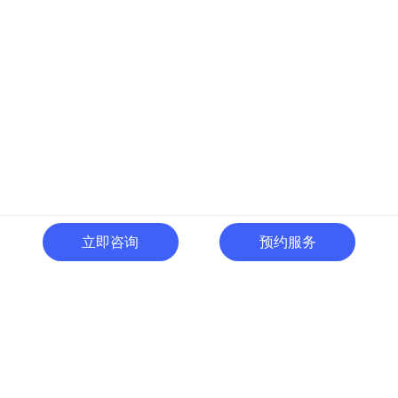
立即咨询
预约服务
400-996-0801
全国热线:
广东省东莞市南城区黄金路
一号天安数码城C1栋505室
切换电脑版
关注微信号
© 广东人啊人网络技术开发有限公司 版权所有
粤ICP备15035054号
粤公网
安备 44190002000737号