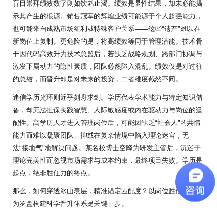
盲目崇拜绩效数字则如饮鸩止渴。绩效是显性结果，却未必能揭
示其产生的根源。销售冠军的辉煌业绩可能源于个人超强能力，
也可能来自成熟市场红利或特殊客户关系——这些“遗产”难以在
新岗位上复制。更危险的是，将高绩效等同于管理潜能。技术骨
干因代码高效升为技术总监后，若缺乏战略规划、跨部门协调与
激发下属动力的隐性素质，团队必然陷入混乱。绩效仅是对过往
的总结，而晋升却是对未来的投资，二者维度截然不同。
迷信学历光环则近乎刻舟求剑。学历代表学术能力与特定知识储
备，却无法担保实践智慧、人际敏感度或内在驱动力与岗位的适
配性。高学历人才进入管理岗位后，可能因缺乏“社会人”的共情
能力而难以凝聚团队；抑或在复杂情境中陷入理论迷宫，无
法“接地气”地解决问题。某名校博士空降为研发主管后，沉迷于
理论完美性而忽视市场需求与成本约束，最终项目失败。学历是
起点，绝非胜任力的终点。
那么，如何穿透冰山表层，精准锚定匹配度？以岗位胜任力模型
为罗盘构建科学晋升体系是关键一步。