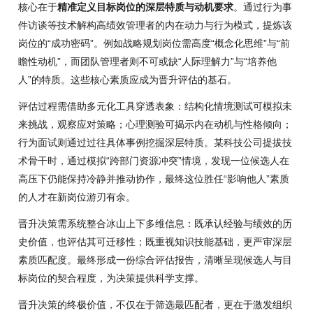
核心在于
精准定义目标岗位的深层特质与动机要求
。通过行为事
件访谈等技术解构高绩效管理者的内在动力与行为模式，提炼该
岗位的“成功密码”。例如战略规划岗位需高度“概念化思维”与“前
瞻性动机”，而团队管理者则不可或缺“人际理解力”与“培养他
人”的特质。这些核心素质应成为晋升评估的基石。
评估过程需借助多元化工具穿透表象：结构化情境测试可模拟未
来挑战，观察应对策略；心理测验可揭示内在动机与性格倾向；
行为面试则通过过往具体事例挖掘深层特质。某科技公司提拔技
术骨干时，通过模拟“跨部门资源冲突”情境，发现一位候选人在
高压下仍能保持冷静并推动协作，最终这位胜任“影响他人”素质
的人才在新岗位游刃有余。
晋升决策需系统整合冰山上下多维信息：既承认经验与绩效的历
史价值，也评估其可迁移性；既重视知识技能基础，更严审深层
素质匹配度。最终形成一份综合评估报告，清晰呈现候选人与目
标岗位的契合程度，为决策提供科学支撑。
晋升决策的终极价值，不仅在于筛选最匹配者，更在于激发组织