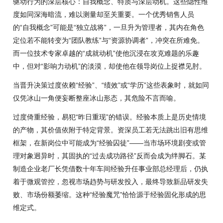
驱动行为的深层核心：自我概念、特质与深层动机。这些隐性维
度如同深海暗流，难以测量却至关重要。一个优秀销售人员
的“自我概念”可能是“独立战将”，一旦升为管理者，其内在角色
定位若不能转变为“团队教练”与“资源协调者”，冲突在所难免。
而一位技术专家卓越的“成就动机”使他沉浸在攻克难题的乐趣
中，但对“影响力动机”的淡漠，却使他在领导岗位上捉襟见肘。
当晋升决策过度依赖“经验”、“绩效”或“学历”这些表象时，就如同
仅凭冰山一角便妄断整座冰山形态，其危险不言而喻。
过度倚重经验，易犯“昨日重现”的错误。经验本质上是历史情境
的产物，其价值依附于特定背景。资深员工若无法跳出旧有思维
框架，在新岗位中可能成为“经验囚徒”——当市场环境剧变或管
理对象迥异时，其固执的“过去成功路径”反而会成为绊脚石。某
制造企业老厂长凭借数十年车间经验升任事业部总经理后，仍执
着于微观管控，忽视市场趋势与研发投入，最终导致新品研发失
败、市场份额萎缩。这种“经验魔咒”恰恰源于经验固化形成的思
维定式。