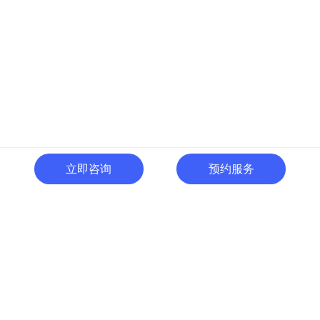
立即咨询
预约服务
400-996-0801
全国热线:
广东省东莞市南城区黄金路
一号天安数码城C1栋505室
切换电脑版
关注微信号
© 广东人啊人网络技术开发有限公司 版权所有
粤ICP备15035054号
粤公网
安备 44190002000737号