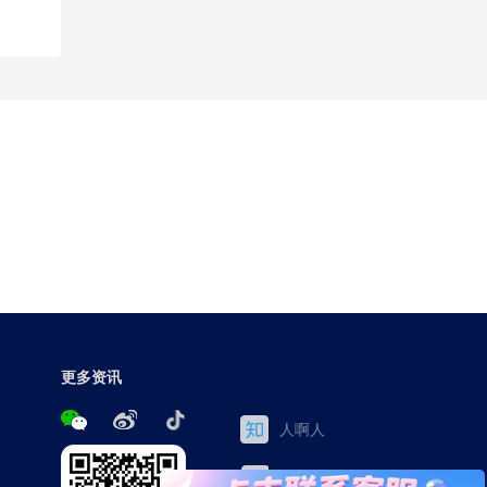
更多资讯
人啊人
三茅网