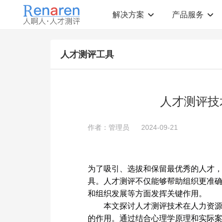
解决方案
产品服务
测评解决方案
人才测评产品
人才测评工具
社会招聘
T12人才素质测评
岗位胜任力建模
职业规划测评
中高层评估
领导潜力测评
人才盘点
青年干部能力测评
人才测评技
校园招聘
心理健康测评
领导力评估
学生选科测评
作者：管理员
2024-09-21
员工生涯规划
人才测评工具
360°在线评估
AI招聘测评工具
学生职业规划
AI人岗匹配工具
为了吸引、选拔和保留最优秀的人才
具。人才测评不仅能够帮助组织更准
和组织发展等方面发挥关键作用。
本文探讨人才测评技术在人力资
的作用。通过结合心理学原理和实际