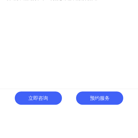
立即咨询
预约服务
400-996-0801
全国热线:
广东省东莞市南城区黄金路
一号天安数码城C1栋505室
切换电脑版
关注微信号