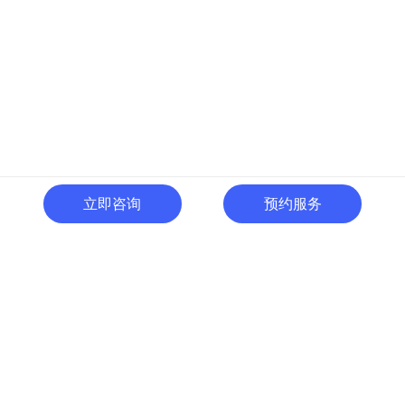
立即咨询
预约服务
400-996-0801
全国热线:
广东省东莞市南城区黄金路
一号天安数码城C1栋505室
切换电脑版
关注微信号
© 广东人啊人网络技术开发有限公司 版权所有
粤ICP备15035054号
粤公网
安备 44190002000737号