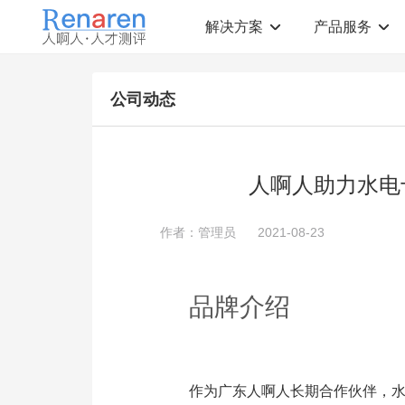
解决方案
产品服务
测评解决方案
人才测评产品
公司动态
社会招聘
T12人才素质测评
岗位胜任力建模
职业规划测评
中高层评估
领导潜力测评
人才盘点
青年干部能力测评
人啊人助力水电
校园招聘
心理健康测评
领导力评估
学生选科测评
作者：管理员
2021-08-23
员工生涯规划
人才测评工具
360°在线评估
AI招聘测评工具
学生职业规划
AI人岗匹配工具
品牌介绍
作为广东人啊人长期合作伙伴，