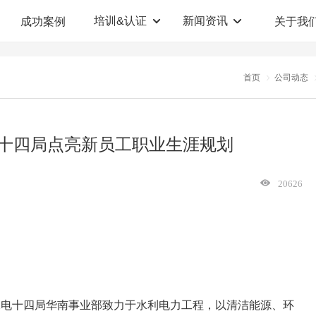
培训&认证
新闻资讯
成功案例
关于我
定制解决方案
人才测评系统
首页
公司动态
职业教育机构
T12人才测评系统
企业管理咨询
人啊人测评云系统
十四局点亮新员工职业生涯规划
360°评估系统
20626
水电十四局华南事业部致力于水利电力工程，以清洁能源、环