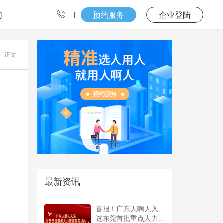
们
预约服务
企业登陆
正文
最新资讯
喜报！广东人啊人入
选东莞首批重点人力...