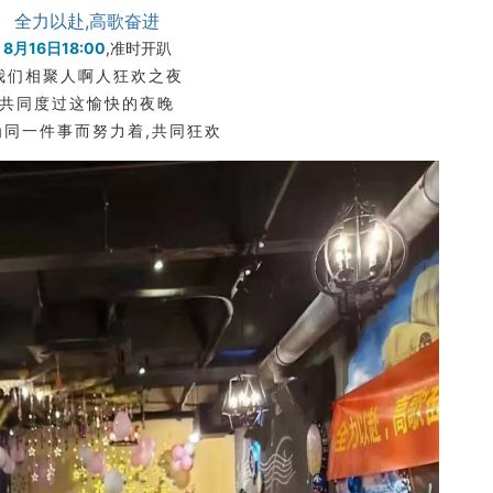
全力以赴,高歌奋进
8月16日18:00
,准时开趴
我们相聚人啊人狂欢之夜
共同度过这愉快的夜晚
为同一件事而努力着,共同狂欢