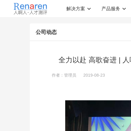
解决方案
产品服务
测评解决方案
人才测评产品
公司动态
社会招聘
T12人才素质测评
岗位胜任力建模
职业规划测评
中高层评估
领导潜力测评
人才盘点
青年干部能力测评
全力以赴 高歌奋进 | 
校园招聘
心理健康测评
领导力评估
学生选科测评
作者：管理员
2019-08-23
员工生涯规划
人才测评工具
360°在线评估
AI招聘测评工具
学生职业规划
AI人岗匹配工具