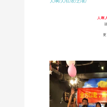
人/啊/人/狂/欢/之/夜/
人啊
更