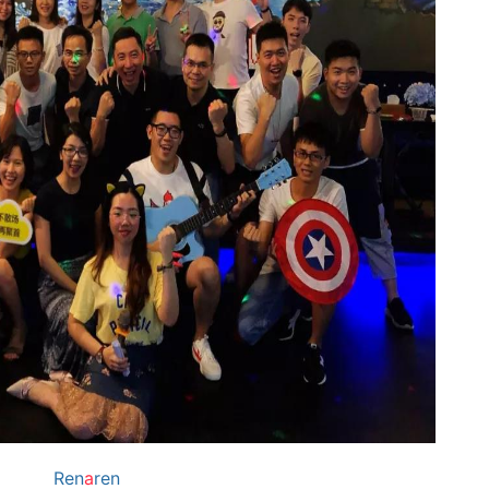
Ren
a
ren