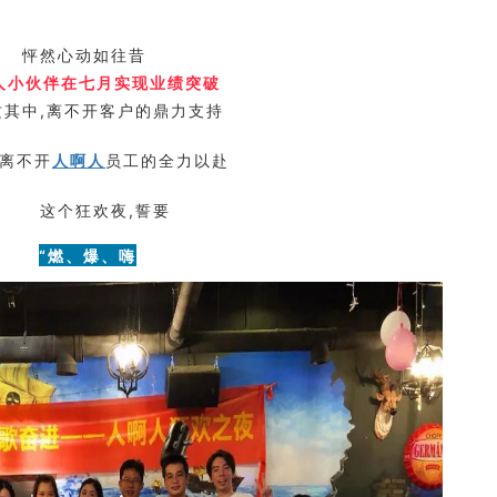
怦然心动如往昔
人小伙伴在七月实现业绩突破
这其中,离不开客户的鼎力支持
离不开
员工的全力以赴
人啊人
这个狂欢夜,誓要
“燃、爆、嗨