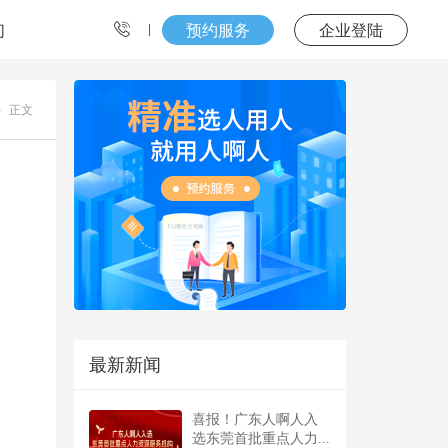
们
预约服务
企业登陆
正文
最新新闻
喜报！广东人啊人入
选东莞首批重点人力...