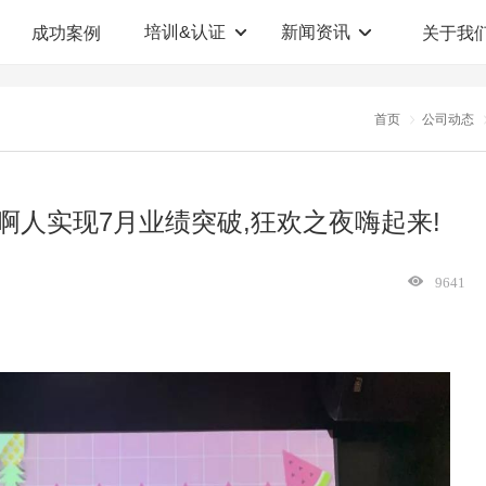
培训&认证
新闻资讯
成功案例
关于我
定制解决方案
人才测评系统
首页
公司动态
职业教育机构
T12人才测评系统
企业管理咨询
人啊人测评云系统
人啊人实现7月业绩突破,狂欢之夜嗨起来!
360°评估系统
9641