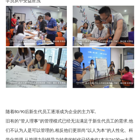
学员从中受益匪浅
随着
80/90
后新生代员工逐渐成为企业的主力军
,
旧有的
“
管人理事
”
的管理模式已经无法满足于新生代员工的需求
,
他
们不认为人是可以管理的
,
相反他们更崇尚
“
以人为本
”
的人性化、科