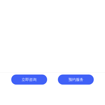
立即咨询
预约服务
400-996-0801
全国热线:
广东省东莞市南城区黄金路
一号天安数码城C1栋505室
切换电脑版