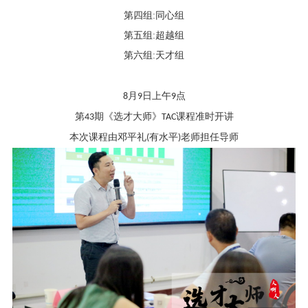
第四组
:
同心组
第五组
:
超越组
第六组
:
天才组
8
月
9
日上午
9
点
第
43
期《选才大师》
TAC
课程准时开讲
本次课程由邓平礼
(
有水平
)
老师担任导师