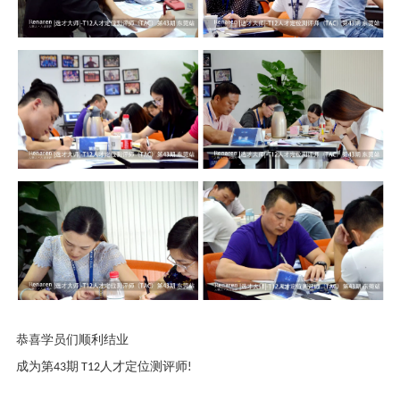
恭喜学员们顺利结业
成为第
43
期
T12
人才定位测评师
!