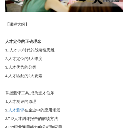
【课程大纲】
人才定位的正确理念
1..
人才
3.0
时代的战略性思维
2
.人才定位的
5
大维度
3
.人才优势的分类
4
.人才匹配的
2
大要素
掌握测评工具
,
成为选才伯乐
1.
人才测评的原理
人才测评
2
.
在企业中的应用场景
3.T12
人才测评报告的解读方法
4.T12
职业通用能力的分析和应用