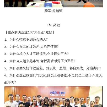
(
季军
:
超越组
)
TAC
课 程
【重点解决企业
6
大
“
为什么
”
难题】
1
、为什么招聘不到适合的人
?
2
、为什么员工的绩效差
,
人均产值低
?
3
、为什么核心人才不断流失
,
企业损失巨大
?
4
、为什么人越来越难管
,
老板高管感觉压力重重
?
5
、为什么团队协作效益差、难以统一思想、各自为战、分崩离析
?
6
、为什么企业氛围死气沉沉
,
好员工都要走
,
不走的员工混日子
,
毫无
战斗力
?