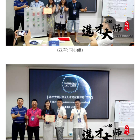
(
亚军
:
同心组
)