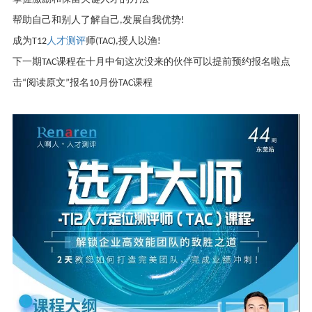
帮助自己和别人了解自己
,
发展自我优势
!
成为
T12
人才测评
师
(TAC),
授人以渔
!
下一期
TAC
课程在十月中旬这次没来的伙伴可以提前预约报名啦点
击
“
阅读原文
”
报名
10
月份
TAC
课程