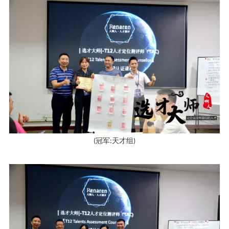
(
冠军
:
天才组
)