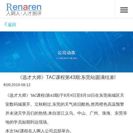
返回
《选才大师》TAC课程第43期:东莞站圆满结束!
时间:2019-08-12
《选才大师》
TAC
课程
(
第
43
期
)
于
8
月
9
日至
8
月
10
日在东莞南城区天
安数码城展开。立秋刚过
,
东莞的天气依旧酷热
,
然而橙色高温预警
并未浇灭学员们的热情
,
来自浙江义乌、中山、广州、珠海、东莞等
地的学员如期到达现场。
本次
TAC
课程在人啊人公司总部举办。