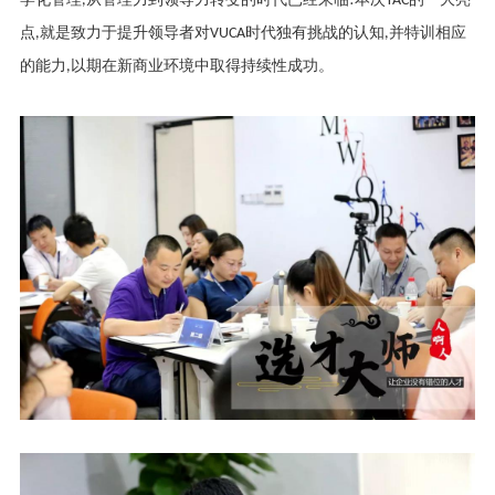
学化管理
,
从管理力到领导力转变的时代已经来临
!
本次
TAC
的一大亮
点
,
就是致力于提升领导者对
VUCA
时代独有挑战的认知
,
并特训相应
的能力
,
以期在新商业环境中取得持续性成功。