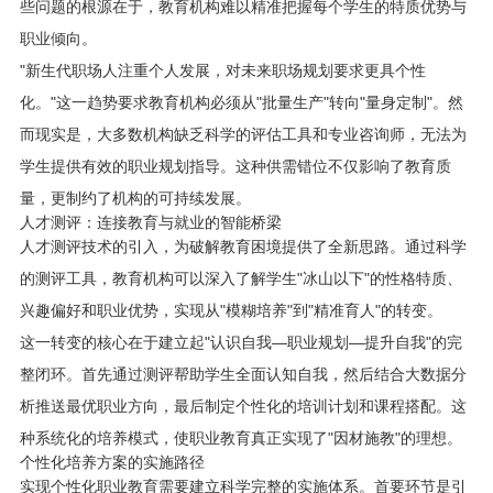
些问题的根源在于，教育机构难以精准把握每个学生的特质优势与
职业倾向。
"新生代职场人注重个人发展，对未来职场规划要求更具个性
化。"这一趋势要求教育机构必须从"批量生产"转向"量身定制"。然
而现实是，大多数机构缺乏科学的评估工具和专业咨询师，无法为
学生提供有效的职业规划指导。这种供需错位不仅影响了教育质
量，更制约了机构的可持续发展。
人才测评：连接教育与就业的智能桥梁
人才测评技术的引入，为破解教育困境提供了全新思路。通过科学
的测评工具，教育机构可以深入了解学生"冰山以下"的性格特质、
兴趣偏好和职业优势，实现从"模糊培养"到"精准育人"的转变。
这一转变的核心在于建立起"认识自我—职业规划—提升自我"的完
整闭环。首先通过测评帮助学生全面认知自我，然后结合大数据分
析推送最优职业方向，最后制定个性化的培训计划和课程搭配。这
种系统化的培养模式，使职业教育真正实现了"因材施教"的理想。
个性化培养方案的实施路径
实现个性化职业教育需要建立科学完整的实施体系。首要环节是引