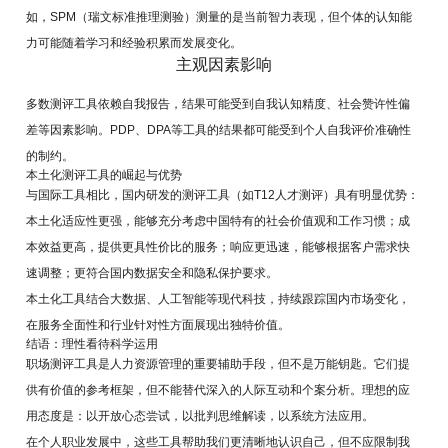
如，SPM（瑞文标准推理测验）测量的是当前智力表现，但个体的认知能
力可能随着学习和经验积累而发展变化。
主观因素影响
多数测评工具依赖自我报告，结果可能受到自我认知精度、社会赞许性偏
差等因素影响。PDP、DPA等工具的结果都可能受到个人自我评价准确性
的制约。
本土化测评工具的崛起与优势
与国际工具相比，国内研发的测评工具（如T12人才测评）具有明显优势：
本土化适应性更强，能够充分考虑中国特有的社会价值观和工作习惯；成
本效益更高，提供更具性价比的服务；响应更迅速，能够根据客户需求快
速调整；更符合国内数据安全和隐私保护要求。
本土化工具结合大数据、人工智能等现代科技，持续跟踪国内市场变化，
在服务全面性和行业针对性方面展现出独特价值。
结语：理性看待科学运用
职场测评工具是人力资源管理的重要辅助手段，但不是万能钥匙。它们提
供有价值的参考框架，但不能替代深入的人际互动和个案分析。理想的应
用态度是：以开放心态尝试，以批判思维解读，以系统方法应用。
在个人职业发展中，这些工具帮助我们更清晰地认识自己，但不应限制我