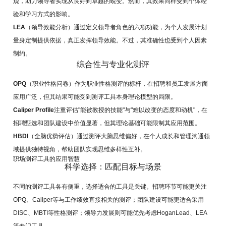
观，助力领导者实现从良好到卓越的蜕变。然而，其效果同样受到个体经
验和学习方式的影响。
LEA
（领导效能分析）通过定义领导者角色的六项功能，为个人发展计划
量身定制提供依据，真正发挥领导效能。不过，其准确性也受到个人因素
制约。
综合性与专业化测评
OPQ
（职业性格问卷）作为职业性格测评的标杆，在招聘和员工发展方面
应用广泛，但其结果可能受到测评工具本身理论模型的局限。
Caliper Profile
注重评估"能被教授的技能"与"难以改变的态度和动机"，在
招聘甄选和团队建设中价值显著，但其理论基础可能限制其应用范围。
HBDI
（全脑优势评估）通过测评大脑思维偏好，在个人成长和管理沟通领
域提供独特视角，帮助团队实现思维多样性互补。
职场测评工具的应用智慧
科学选择：匹配目标与场景
不同的测评工具各有侧重，选择适合的工具是关键。招聘环节可能更关注
OPQ、Caliper等与工作绩效直接相关的测评；团队建设可能更适合采用
DISC、MBTI等性格测评；领导力发展则可能优先考虑HoganLead、LEA