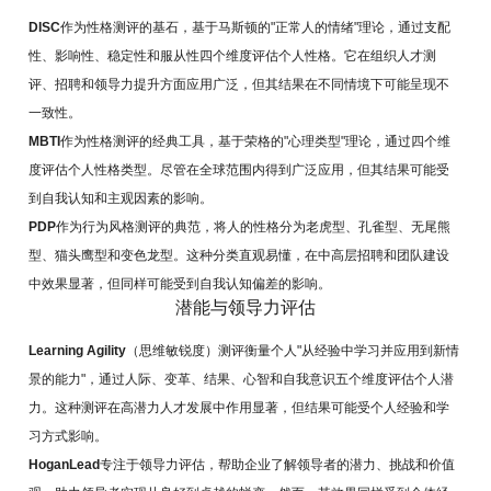
DISC
作为性格测评的基石，基于马斯顿的"正常人的情绪"理论，通过支配
性、影响性、稳定性和服从性四个维度评估个人性格。它在组织人才测
评、招聘和领导力提升方面应用广泛，但其结果在不同情境下可能呈现不
一致性。
MBTI
作为性格测评的经典工具，基于荣格的"心理类型"理论，通过四个维
度评估个人性格类型。尽管在全球范围内得到广泛应用，但其结果可能受
到自我认知和主观因素的影响。
PDP
作为行为风格测评的典范，将人的性格分为老虎型、孔雀型、无尾熊
型、猫头鹰型和变色龙型。这种分类直观易懂，在中高层招聘和团队建设
中效果显著，但同样可能受到自我认知偏差的影响。
潜能与领导力评估
Learning Agility
（思维敏锐度）测评衡量个人"从经验中学习并应用到新情
景的能力"，通过人际、变革、结果、心智和自我意识五个维度评估个人潜
力。这种测评在高潜力人才发展中作用显著，但结果可能受个人经验和学
习方式影响。
HoganLead
专注于领导力评估，帮助企业了解领导者的潜力、挑战和价值