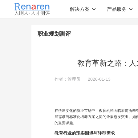
解决方案
产品服务
测评解决方案
人才测评产品
职业规划测评
社会招聘
T12人才素质测评
岗位胜任力建模
职业规划测评
中高层评估
领导潜力测评
人才盘点
青年干部能力测评
教育革新之路：人
校园招聘
心理健康测评
领导力评估
学生选科测评
作者：管理员
2026-01-13
员工生涯规划
人才测评工具
360°在线评估
AI招聘测评工具
学生职业规划
AI人岗匹配工具
在快速变化的就业市场中，教育机构面临着前所未
展需求与标准化培养方案之间的矛盾愈发突出。如
的重要课题。
教育行业的现实困境与转型需求