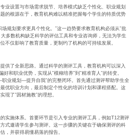
：专业设置与市场需求脱节、培养模式缺乏个性化、职业规划
问题的根源在于，教育机构难以精准把握每个学生的特质优势
职场规划要求更具个性化。"这一趋势要求教育机构必须从"批
是，大多数机构缺乏科学的评估工具和专业咨询师，无法为学生
错位不仅影响了教育质量，更制约了机构的可持续发展。
境提供了全新思路。通过科学的测评工具，教育机构可以深入
偏好和职业优势，实现从"模糊培养"到"精准育人"的转变。
—职业规划—提升自我"的完整闭环。首先通过测评帮助学生全
送最优职业方向，最后制定个性化的培训计划和课程搭配。这
实现了"因材施教"的理想。
的实施体系。首要环节是引入专业的测评工具，例如T12测评
种方式邀请学生参与测评。这一步骤的关键在于确保测评的科
评估，并获得易懂易落的报告。