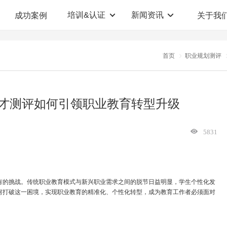
培训&认证
新闻资讯
成功案例
关于我
定制解决方案
人才测评系统
首页
职业规划测评
职业教育机构
T12人才测评系统
企业管理咨询
人啊人测评云系统
才测评如何引领职业教育转型升级
360°评估系统
5831
有的挑战。传统职业教育模式与新兴职业需求之间的脱节日益明显，学生个性化发
何打破这一困境，实现职业教育的精准化、个性化转型，成为教育工作者必须面对