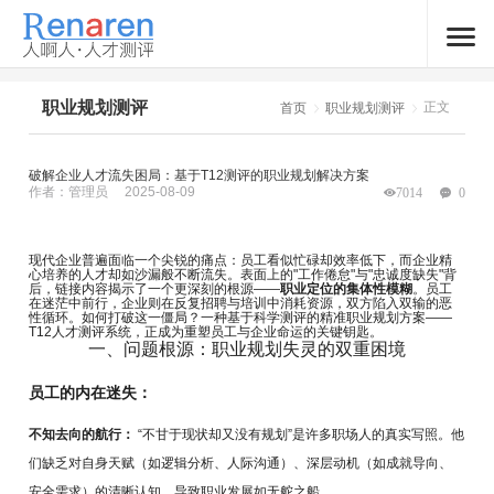
职业规划测评
正文
首页
职业规划测评
破解企业人才流失困局：基于T12测评的职业规划解决方案
作者：管理员
2025-08-09
7014
0
现代企业普遍面临一个尖锐的痛点：员工看似忙碌却效率低下，而企业精
心培养的人才却如沙漏般不断流失。表面上的"工作倦怠"与"忠诚度缺失"背
后，链接内容揭示了一个更深刻的根源——
职业定位的集体性模糊
。员工
在迷茫中前行，企业则在反复招聘与培训中消耗资源，双方陷入双输的恶
性循环。如何打破这一僵局？一种基于科学测评的精准职业规划方案——
T12人才测评系统，正成为重塑员工与企业命运的关键钥匙。
一、问题根源：职业规划失灵的双重困境
员工的内在迷失：
不知去向的航行：
“不甘于现状却又没有规划”是许多职场人的真实写照。他
们缺乏对自身天赋（如逻辑分析、人际沟通）、深层动机（如成就导向、
安全需求）的清晰认知，导致职业发展如无舵之船。