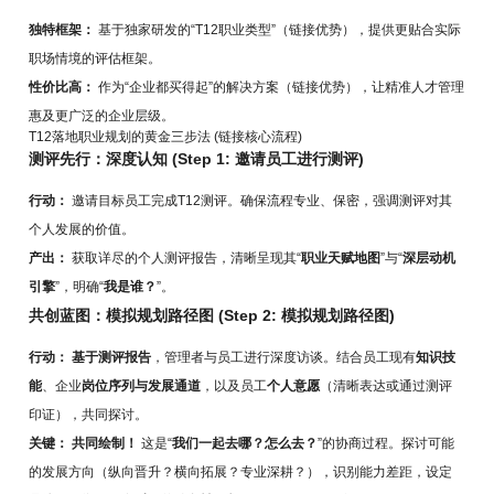
独特框架：
基于独家研发的“T12职业类型”（链接优势），提供更贴合实际
职场情境的评估框架。
性价比高：
作为“企业都买得起”的解决方案（链接优势），让精准人才管理
惠及更广泛的企业层级。
T12落地职业规划的黄金三步法 (链接核心流程)
测评先行：深度认知 (Step 1: 邀请员工进行测评)
行动：
邀请目标员工完成T12测评。确保流程专业、保密，强调测评对其
个人发展的价值。
产出：
获取详尽的个人测评报告，清晰呈现其“
职业天赋地图
”与“
深层动机
引擎
”，明确“
我是谁？
”。
共创蓝图：模拟规划路径图 (Step 2: 模拟规划路径图)
行动：
基于测评报告
，管理者与员工进行深度访谈。结合员工现有
知识技
能
、企业
岗位序列与发展通道
，以及员工
个人意愿
（清晰表达或通过测评
印证），共同探讨。
关键：
共同绘制！
这是“
我们一起去哪？怎么去？
”的协商过程。探讨可能
的发展方向（纵向晋升？横向拓展？专业深耕？），识别能力差距，设定