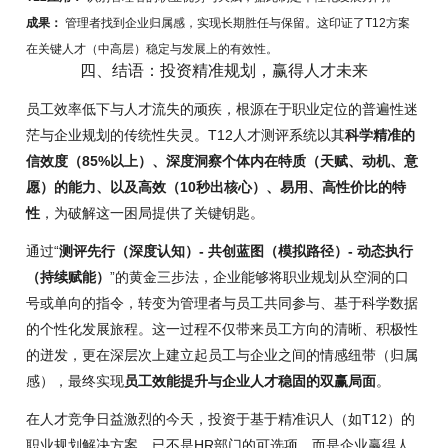
成果：
管理者找到企业归属感，实现长期胜任与保留。这印证了T12方案
在关键人才（中高层）稳定与发展上的有效性。
四、结语：投资精准规划，赢得人才未来
员工效率低下与人才流失的顽疾，根源在于职业定位的普遍性迷
茫与企业规划的传统性失灵。T12人才测评系统以其
科学精准的
信效度（85%以上）、深度洞察个体内在特质（天赋、动机、意
愿）的能力、以及高效（10秒出核心）、易用、高性价比的特
性
，为破解这一困局提供了关键钥匙。
通过“
测评先行（深度认知）- 共创蓝图（模拟路径）- 动态执行
（持续赋能）
”的黄金三步法，企业能够将职业规划从空洞的口
号或单向的指令，转变为管理者与员工共同参与、基于科学数据
的个性化发展旅程。这一过程不仅带来员工方向的清晰、积极性
的迸发，更在深层次上建立起员工与企业之间的情感纽带（归属
感），最终实现
员工效能提升与企业人才稳固的双赢局面
。
在人才竞争日益激烈的今天，投资于基于精准识人（如T12）的
职业规划解决方案，已不是HR部门的可选项，而是企业赢得人