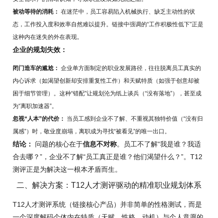
被动等待的消耗：
在迷茫中，员工容易陷入机械执行、缺乏主动性的状
态，工作投入度和效率自然难以提升。链接中强调的“工作积极性低下”正是
这种内在迷失的外在表现。
企业的规划失效：
闭门造车的尴尬：
企业单方面制定的职业发展路径，往往脱离员工真实的
内心诉求（如渴望创新却安排重复性工作）和天赋特质（如强于创意却被
困于细节管理）。这种“错配”让规划沦为纸上谈兵（“没有落地”），甚至成
为“离职加速器”。
忽视“人本”的代价：
当员工感到企业不了解、不重视其独特价值（“没有归
属感”）时，敬业度崩塌，离职成为寻找“被看见”的唯一出口。
结论：
问题的核心在于
信息不对称
。员工不了解“我是谁？我适
合去哪？”，企业不了解“员工真正是谁？他们渴望什么？”。T12
测评正是为解决这一根本矛盾而生。
二、解决方案：T12人才测评驱动的精准职业规划体系
T12人才测评系统（链接核心产品）并非简单的性格测试，而是
一个深度解码个体内在特质（天赋、性格、动机）与个人意愿的