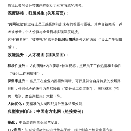
自我认知的提升带来内在驱动力和方向感的增强。
深度链接，归属感生 (关系层面)：
“
共同制定
”的过程让员工感受到前所未有的尊重与重视。其声音被倾听，诉
求被考量，个人价值与企业目标实现深度链接。
这种“被看见”、“被重视”的感觉是
组织归属感
最强大的源泉（“员工产生归属
感”）。
效能提升，人才稳固 (组织层面)：
积极性提升：
方向明确+内在驱动+被重视感，点燃员工工作热情和主动性
（“提升工作积极性”）。
保留率提升：
当员工在企业内部看到清晰、可行且符合自身特质的发展路
径时，外部机会的吸引力自然降低（“提升员工保留率”）。离职成本（招
聘、培训、磨合期损失）大幅下降。
人岗优化：
更精准的人岗匹配提升整体组织效能。
典型案例印证：中国南方电网（链接案例）
挑战：
中高层管理者保留与发展。
T12应用：
识别管理者的职业优势与天赋，据此制定个性化发展方向。