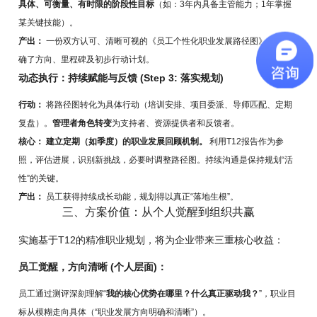
具体、可衡量、有时限的阶段性目标
（如：3年内具备主管能力；1年掌握
某关键技能）。
产出：
一份双方认可、清晰可视的《员工个性化职业发展路径图》。它明
确了方向、里程碑及初步行动计划。
动态执行：持续赋能与反馈 (Step 3: 落实规划)
行动：
将路径图转化为具体行动（培训安排、项目委派、导师匹配、定期
复盘）。
管理者角色转变
为支持者、资源提供者和反馈者。
核心：
建立定期（如季度）的职业发展回顾机制。
利用T12报告作为参
照，评估进展，识别新挑战，必要时调整路径图。持续沟通是保持规划“活
性”的关键。
产出：
员工获得持续成长动能，规划得以真正“落地生根”。
三、方案价值：从个人觉醒到组织共赢
实施基于T12的精准职业规划，将为企业带来三重核心收益：
员工觉醒，方向清晰 (个人层面)：
员工通过测评深刻理解“
我的核心优势在哪里？什么真正驱动我？
”，职业目
标从模糊走向具体（“职业发展方向明确和清晰”）。