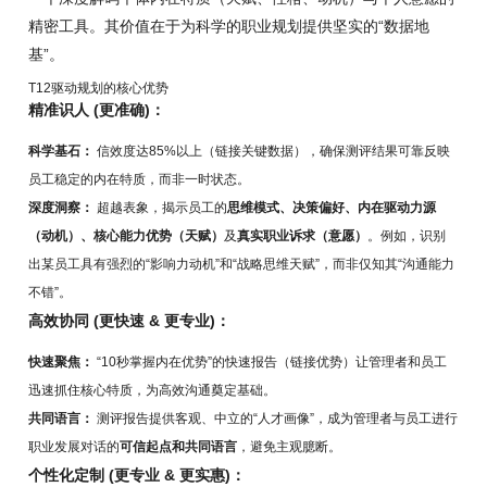
精密工具。其价值在于为科学的职业规划提供坚实的“数据地
基”。
T12驱动规划的核心优势
精准识人 (更准确)：
科学基石：
信效度达85%以上（链接关键数据），确保测评结果可靠反映
员工稳定的内在特质，而非一时状态。
深度洞察：
超越表象，揭示员工的
思维模式、决策偏好、内在驱动力源
（动机）、核心能力优势（天赋）
及
真实职业诉求（意愿）
。例如，识别
出某员工具有强烈的“影响力动机”和“战略思维天赋”，而非仅知其“沟通能力
不错”。
高效协同 (更快速 & 更专业)：
快速聚焦：
“10秒掌握内在优势”的快速报告（链接优势）让管理者和员工
迅速抓住核心特质，为高效沟通奠定基础。
共同语言：
测评报告提供客观、中立的“人才画像”，成为管理者与员工进行
职业发展对话的
可信起点和共同语言
，避免主观臆断。
个性化定制 (更专业 & 更实惠)：