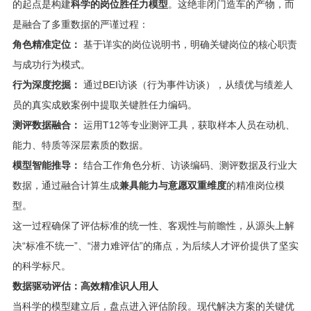
的起点是构建
科学的岗位胜任力模型
。这绝非闭门造车的产物，而
是融合了多重数据的严谨过程：
角色精准定位：
基于详实的岗位说明书，明确关键岗位的核心职责
与成功行为模式。
行为深度挖掘：
通过BEI访谈（行为事件访谈），从绩优与绩差人
员的真实成败案例中提取关键胜任力编码。
测评数据融合：
运用T12等专业测评工具，获取样本人员在动机、
能力、特质等深层素质的数据。
模型智能推导：
结合工作角色分析、访谈编码、测评数据及行业大
数据，通过融合计算生成
兼具能力与意愿双重维度
的精准岗位模
型。
这一过程确保了评估标准的统一性、客观性与前瞻性，从源头上解
决“标准不统一”、“潜力难评估”的痛点，为后续人才评价提供了坚实
的科学标尺。
数据驱动评估：高效精准识人用人
当科学的模型建立后，盘点进入评估阶段。现代解决方案的关键优