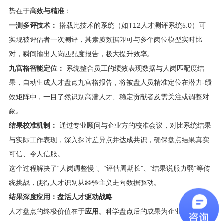
势在于
高效与精准
：
一测多评技术：
搭载此技术的系统（如T12人才测评系统5.0）可
实现被评估者一次测评，其素质数据即可与多个岗位模型实时比
对，瞬间输出人岗匹配度报告，极大提升效率。
九宫格智能定位：
系统整合员工的绩效表现数据与人岗匹配度结
果，自动生成人才盘点九宫格报告，将被盘人员精准定位在潜力-绩
效矩阵中，一目了然识别高潜人才、稳定贡献者及需关注或调整对
象。
结果校准机制：
通过专业顾问与企业方的校准会议，对比系统结果
与实际工作表现，深入探讨差异点并达成共识，确保盘点结果真实
可信、令人信服。
这个过程解决了“人岗调整慢”、“评估周期长”、“结果说服力弱”等传
统挑战，使得人才识别从经验主义走向数据驱动。
结果深度应用：盘活人才驱动战略
人才盘点的终极价值在于
应用
。科学盘点后的成果为企业关键人才