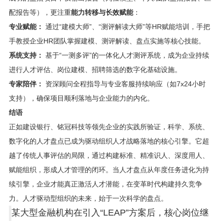
配报告等），更注重
能力转移与长效赋能
：
专业赋能：
通过“建模大师”、“测评解读大师”等HR赋能培训，手把
手教授企业HR团队掌握建模、测评解读、盘点实施等核心技能。
系统支持：
基于“一测多评”的一体化人才测评系统，成为企业持续
进行人才评估、岗位建模、招聘筛选的数字化基础设施。
专家陪伴：
资深顾问全程指导与专业客服持续响应（如7x24小时
支持），确保项目顺利落地与企业能力的内化。
结语
正如建设银行、铭冠科技等领先企业的实践所验证，科学、系统、
数字化的人才盘点已成为驱动组织人才战略落地的核心引擎。它超
越了传统人事评估的局限，通过构建标准、精准识人、深度用人、
赋能组织，形成人才管理的闭环。当人才盘点从年度任务进化为持
续引擎，企业才能真正激活人才潜能，在变革时代构建持久竞争
力。人才驱动型组织的未来，始于一次科学的盘点。
某大型金融机构在引入“LEAP”方案后，核心岗位继