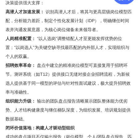
决策提供强大支撑：
高潜人才加速发展：
识别高潜人才后，将其与更高层级岗位模型匹
配，分析能力差距，制定个性化发展计划（IDP），明确继任时间
表并沟通发展意愿，为核心岗位储备未来领导者。
人岗精准配置：
“以人选岗”调整错配人才至更能发挥优势的位
置；“以岗选人”为关键空缺寻找最匹配的内外部人才，实现组织与
个人的双赢。
招聘效率革命：
盘点中建立的精准岗位模型可直接复用于招聘环
节。测评系统（如T12）提供接口无缝对接企业招聘流程，为新候
选人提供基于同一模型的评估与针对性面试建议，极大提升招聘效
率与准确性。
组织能力升级：
输出的团队盘点报告清晰展示团队整体能力优劣
势、人才结构健康度与继任梯队深度，为组织发展、培训规划提供
数据基础。
闭环价值落地：构建人才驱动型组织
成功的盘点项目不仅输出报告（岗位模型、个人/团队盘点报告、匹