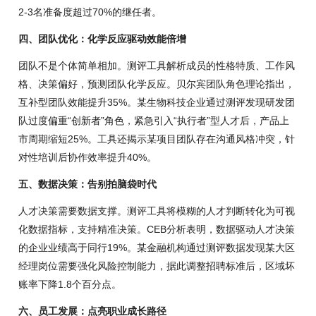
2-3名准备度超过70%的继任者。
四、团队优化：化学反应驱动效能倍增
团队不是个体简单相加。测评工具解析成员的性格特质、工作风
格、决策偏好，预测团队化学反应。贝尔宾团队角色理论指出，
互补型团队效能提升35%。某生物科技企业通过测评发现研发团
队过度偏重“创新者”角色，紧急引入“执行者”型人才后，产品上
市周期缩短25%。工具还揭示某项目团队存在沟通风格冲突，针
对性培训后协作效率提升40%。
五、数据决策：告别拍脑袋时代
人才决策需要数据支撑。测评工具将模糊的人才判断转化为可视
化数据指标，支持精准决策。CEB分析表明，数据驱动人才决策
的企业业绩高于同行19%。某金融机构通过测评数据发现某大区
经理岗位需要强化风险控制能力，据此调整招聘标准后，区域坏
账率下降1.8个百分点。
六、员工发展：点亮职业成长路径