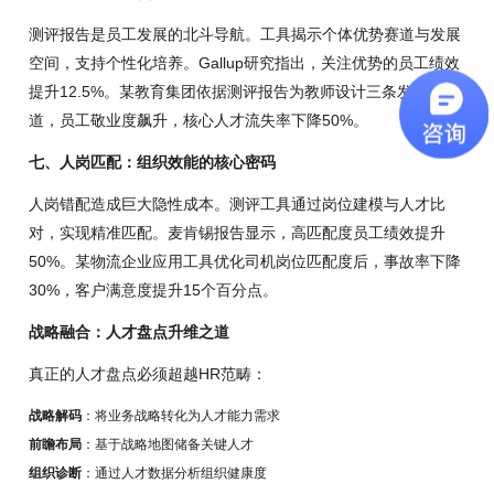
测评报告是员工发展的北斗导航。工具揭示个体优势赛道与发展
空间，支持个性化培养。Gallup研究指出，关注优势的员工绩效
提升12.5%。某教育集团依据测评报告为教师设计三条发展通
道，员工敬业度飙升，核心人才流失率下降50%。
七、人岗匹配：组织效能的核心密码
人岗错配造成巨大隐性成本。测评工具通过岗位建模与人才比
对，实现精准匹配。麦肯锡报告显示，高匹配度员工绩效提升
50%。某物流企业应用工具优化司机岗位匹配度后，事故率下降
30%，客户满意度提升15个百分点。
战略融合：人才盘点升维之道
真正的人才盘点必须超越HR范畴：
战略解码
：将业务战略转化为人才能力需求
前瞻布局
：基于战略地图储备关键人才
组织诊断
：通过人才数据分析组织健康度