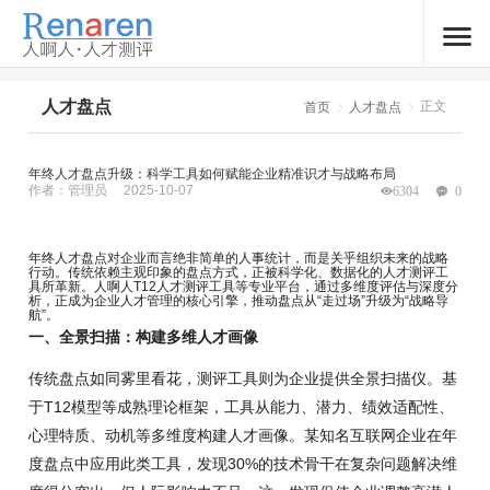
人才盘点
正文
首页
人才盘点
年终人才盘点升级：科学工具如何赋能企业精准识才与战略布局
作者：管理员
2025-10-07
6304
0
年终人才盘点对企业而言绝非简单的人事统计，而是关乎组织未来的战略
行动。传统依赖主观印象的盘点方式，正被科学化、数据化的人才测评工
具所革新。人啊人T12人才测评工具等专业平台，通过多维度评估与深度分
析，正成为企业人才管理的核心引擎，推动盘点从“走过场”升级为“战略导
航”。
一、全景扫描：构建多维人才画像
传统盘点如同雾里看花，测评工具则为企业提供全景扫描仪。基
于T12模型等成熟理论框架，工具从能力、潜力、绩效适配性、
心理特质、动机等多维度构建人才画像。某知名互联网企业在年
度盘点中应用此类工具，发现30%的技术骨干在复杂问题解决维