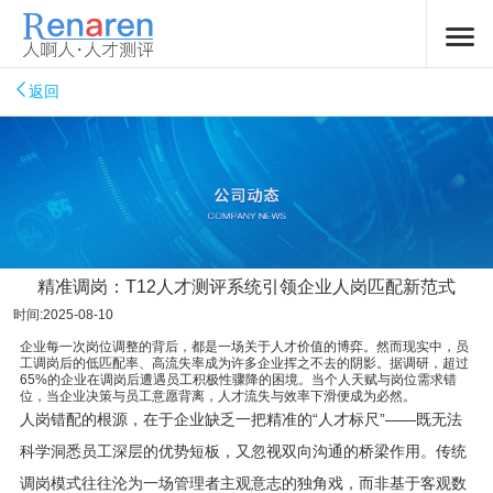
返回
精准调岗：T12人才测评系统引领企业人岗匹配新范式
时间:2025-08-10
企业每一次岗位调整的背后，都是一场关于人才价值的博弈。然而现实中，员
工调岗后的低匹配率、高流失率成为许多企业挥之不去的阴影。据调研，超过
65%的企业在调岗后遭遇员工积极性骤降的困境。当个人天赋与岗位需求错
位，当企业决策与员工意愿背离，人才流失与效率下滑便成为必然。
人岗错配的根源，在于企业缺乏一把精准的“人才标尺”——既无法
科学洞悉员工深层的优势短板，又忽视双向沟通的桥梁作用。传统
调岗模式往往沦为一场管理者主观意志的独角戏，而非基于客观数