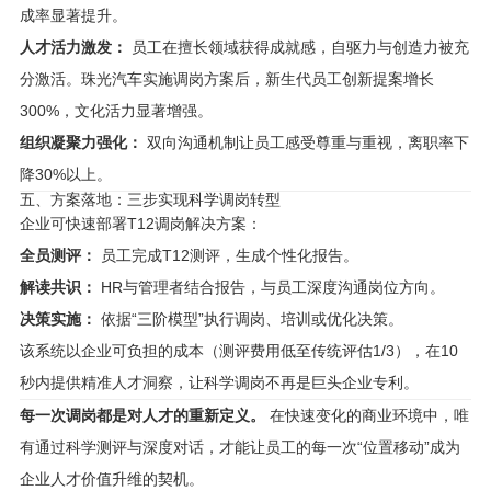
成率显著提升。
人才活力激发：
员工在擅长领域获得成就感，自驱力与创造力被充
分激活。珠光汽车实施调岗方案后，新生代员工创新提案增长
300%，文化活力显著增强。
组织凝聚力强化：
双向沟通机制让员工感受尊重与重视，离职率下
降30%以上。
五、方案落地：三步实现科学调岗转型
企业可快速部署T12调岗解决方案：
全员测评：
员工完成T12测评，生成个性化报告。
解读共识：
HR与管理者结合报告，与员工深度沟通岗位方向。
决策实施：
依据“三阶模型”执行调岗、培训或优化决策。
该系统以企业可负担的成本（测评费用低至传统评估1/3），在10
秒内提供精准人才洞察，让科学调岗不再是巨头企业专利。
每一次调岗都是对人才的重新定义。
在快速变化的商业环境中，唯
有通过科学测评与深度对话，才能让员工的每一次“位置移动”成为
企业人才价值升维的契机。