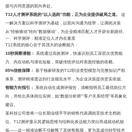
据与共同意愿的双向奔赴。
T12人才测评系统的“以人选岗”功能，正为企业提供破局之道。
这
一解决方案以科学测评为基础，以双向沟通为纽带，让调岗决策
从“经验驱动”转向“数据驱动”，为企业精准匹配人才开辟全新路径。
一、科学测评：精准定位人才内在素质
T12系统的核心在于其强大的诊断能力：
10秒洞察潜能：
系统通过高效测评，快速识别员工深层次优势能
力、内在动机与潜在短板，突破传统评估对表面经验的依赖。
85%信效保障：
基于独家研发的T12职业类型模型与完整知识产权
体系，测评精准度达到行业领先水平，为企业决策提供坚实依据。
智能方向指引：
系统自动生成测评报告，清晰指明员工最优岗位方
向，并给出具体岗位实例，如“数据分析师”“客户关系经理”等具象化
建议。
某科技公司曾将一位长期业绩平平的销售代表调岗至技术文档岗
位。T12测评显示其逻辑思维与结构化表达能力突出而成就动机较
低——这一精准诊断不仅解释了其销售瓶颈，更为其成功转型技术