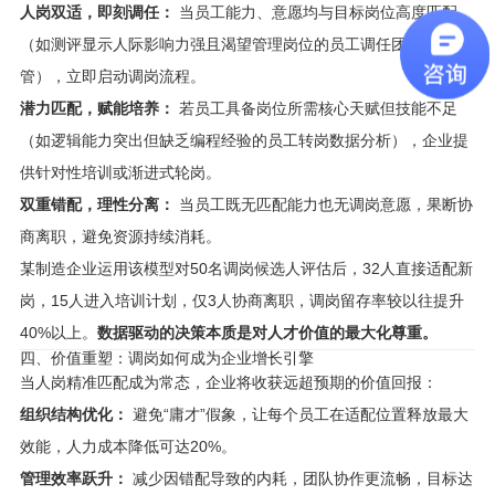
人岗双适，即刻调任：
当员工能力、意愿均与目标岗位高度匹配
（如测评显示人际影响力强且渴望管理岗位的员工调任团队主
管），立即启动调岗流程。
潜力匹配，赋能培养：
若员工具备岗位所需核心天赋但技能不足
（如逻辑能力突出但缺乏编程经验的员工转岗数据分析），企业提
供针对性培训或渐进式轮岗。
双重错配，理性分离：
当员工既无匹配能力也无调岗意愿，果断协
商离职，避免资源持续消耗。
某制造企业运用该模型对50名调岗候选人评估后，32人直接适配新
岗，15人进入培训计划，仅3人协商离职，调岗留存率较以往提升
40%以上。
数据驱动的决策本质是对人才价值的最大化尊重。
四、价值重塑：调岗如何成为企业增长引擎
当人岗精准匹配成为常态，企业将收获远超预期的价值回报：
组织结构优化：
避免“庸才”假象，让每个员工在适配位置释放最大
效能，人力成本降低可达20%。
管理效率跃升：
减少因错配导致的内耗，团队协作更流畅，目标达