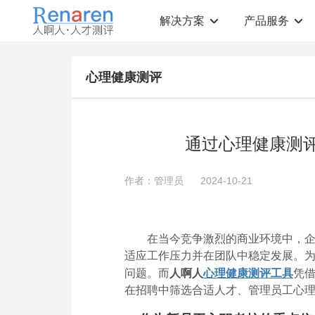
解决方案
产品服务
测评解决方案
人才测评产品
心理健康测评
社会招聘
T12人才素质测评
岗位胜任力建模
职业规划测评
中高层评估
领导潜力测评
人才盘点
青年干部能力测评
通过心理健康测
校园招聘
心理健康测评
领导力评估
学生选科测评
作者：管理员
2024-10-21
员工生涯规划
人才测评工具
360°在线评估
AI招聘测评工具
学生职业规划
AI人岗匹配工具
在当今竞争激烈的商业环境中，
适应工作压力并在团队中稳定发展。
问题。而
人啊人
心理健康测评工具
凭
在招聘中筛选合适人才、管理员工心