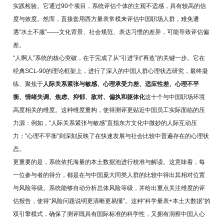
实践检验。它通过90个项目，系统评估个体的主观不适感，具有较高的信
度与效度。然而，直接套用西方量表常模来评估中国职场人群，难免遭
遇“水土不服”——文化背景、社会规范、表达习惯的差异，可能导致评估偏
差。
“人啊人”系统的核心突破，在于完成了从“引进”到“再造”的关键一步。它在
经典SCL-90的理论框架上，进行了深入的中国人群心理状态研究，最终凝
练、聚焦于
人际关系紧张与敏感、心理承受力差、适应性差、心理不平
衡、情绪失调、焦虑、抑郁、敌对、偏执和躯体化
这十个与中国职场环境
高度相关的维度。这种维度重构，使得测评更贴近中国员工实际面临的压
力源：例如，“人际关系紧张与敏感”直指东方文化中微妙的人际互动压
力；“心理不平衡”则深刻反映了在快速发展与社会比较中普遍存在的心理状
态。
更重要的是，系统依托海量的本土数据池进行校准与解读。这意味着，每
一位参与者的得分，都是在与中国庞大同类人群的比较中得出其相对位置
与风险等级。系统能够自动分析总体风险等级，并给出重点关注维度的评
估报告，使得“风险问题说明更清晰更易懂”。这种“科学量表+本土大数据”的
双引擎模式，确保了测评既具有国际标准的科学性，又拥有洞察中国人心