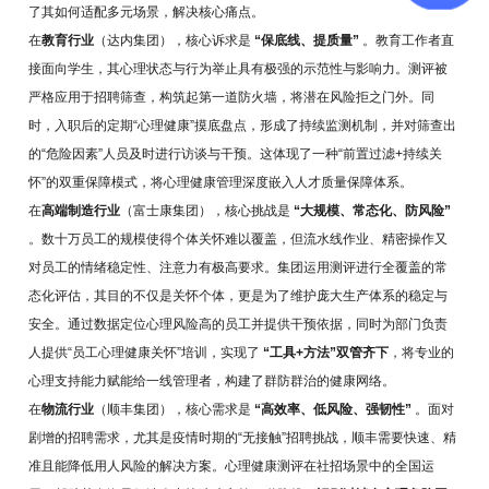
了其如何适配多元场景，解决核心痛点。
在
教育行业
（达内集团），核心诉求是
“保底线、提质量”
。教育工作者直
接面向学生，其心理状态与行为举止具有极强的示范性与影响力。测评被
严格应用于招聘筛查，构筑起第一道防火墙，将潜在风险拒之门外。同
时，入职后的定期“心理健康”摸底盘点，形成了持续监测机制，并对筛查出
的“危险因素”人员及时进行访谈与干预。这体现了一种“前置过滤+持续关
怀”的双重保障模式，将心理健康管理深度嵌入人才质量保障体系。
在
高端制造行业
（富士康集团），核心挑战是
“大规模、常态化、防风险”
。数十万员工的规模使得个体关怀难以覆盖，但流水线作业、精密操作又
对员工的情绪稳定性、注意力有极高要求。集团运用测评进行全覆盖的常
态化评估，其目的不仅是关怀个体，更是为了维护庞大生产体系的稳定与
安全。通过数据定位心理风险高的员工并提供干预依据，同时为部门负责
人提供“员工心理健康关怀”培训，实现了
“工具+方法”双管齐下
，将专业的
心理支持能力赋能给一线管理者，构建了群防群治的健康网络。
在
物流行业
（顺丰集团），核心需求是
“高效率、低风险、强韧性”
。面对
剧增的招聘需求，尤其是疫情时期的“无接触”招聘挑战，顺丰需要快速、精
准且能降低用人风险的解决方案。心理健康测评在社招场景中的全国运