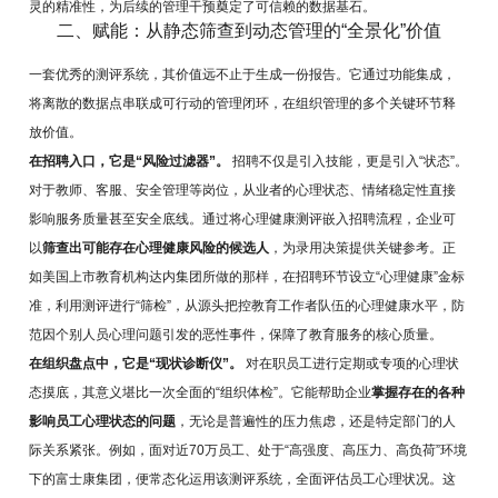
灵的精准性，为后续的管理干预奠定了可信赖的数据基石。
二、赋能：从静态筛查到动态管理的“全景化”价值
一套优秀的测评系统，其价值远不止于生成一份报告。它通过功能集成，
将离散的数据点串联成可行动的管理闭环，在组织管理的多个关键环节释
放价值。
在招聘入口，它是“风险过滤器”。
招聘不仅是引入技能，更是引入“状态”。
对于教师、客服、安全管理等岗位，从业者的心理状态、情绪稳定性直接
影响服务质量甚至安全底线。通过将心理健康测评嵌入招聘流程，企业可
以
筛查出可能存在心理健康风险的候选人
，为录用决策提供关键参考。正
如美国上市教育机构达内集团所做的那样，在招聘环节设立“心理健康”金标
准，利用测评进行“筛检”，从源头把控教育工作者队伍的心理健康水平，防
范因个别人员心理问题引发的恶性事件，保障了教育服务的核心质量。
在组织盘点中，它是“现状诊断仪”。
对在职员工进行定期或专项的心理状
态摸底，其意义堪比一次全面的“组织体检”。它能帮助企业
掌握存在的各种
影响员工心理状态的问题
，无论是普遍性的压力焦虑，还是特定部门的人
际关系紧张。例如，面对近70万员工、处于“高强度、高压力、高负荷”环境
下的富士康集团，便常态化运用该测评系统，全面评估员工心理状况。这