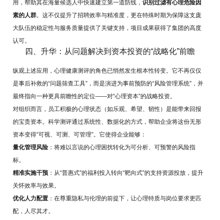
用，帮助其在海量候选人中快速建立第一道防线，
识别过滤有心理危险因
素的人群
。这不仅提升了招聘效率与精准度，更在特殊时期为保障这支庞
大队伍的稳定性与服务质量提供了关键支持，项目成果获得了集团的高度
认可。
四、升华：从问题解决到资本投资的“战略化”前瞻
纵观上述应用，心理健康测评的角色已悄然发生根本性转变。它不再仅仅
是事后补救的“问题筛查工具”，而是演进为事前预防的“风险管理系统”，并
最终指向一种更具前瞻性的定位——对“心理资本”的战略投资。
对组织而言，员工积极的心理状态（如乐观、希望、韧性）是能带来回报
的宝贵资本。科学测评通过系统性、数据化的方式，帮助企业将这份无形
资本变得“可视、可测、可管理”。它使得企业能够：
量化管理风险
：将难以言说的心理困扰转化为可分析、可预警的风险指
标。
精准实施干预
：从“普惠式”的福利投入转向“靶向式”的支持资源投放，提升
关怀效率与效果。
优化人力配置
：在尊重隐私与伦理的前提下，让心理特质与岗位要求更匹
配，人尽其才。