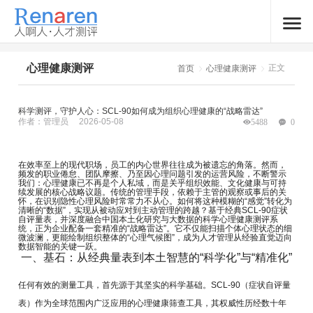
心理健康测评
正文
首页
心理健康测评
科学测评，守护人心：SCL-90如何成为组织心理健康的“战略雷达”
作者：管理员
2026-05-08
5488
0
在效率至上的现代职场，员工的内心世界往往成为被遗忘的角落。然而，
频发的职业倦怠、团队摩擦、乃至因心理问题引发的运营风险，不断警示
我们：心理健康已不再是个人私域，而是关乎组织效能、文化健康与可持
续发展的核心战略议题。传统的管理手段，依赖于主管的观察或事后的关
怀，在识别隐性心理风险时常常力不从心。如何将这种模糊的“感觉”转化为
清晰的“数据”，实现从被动应对到主动管理的跨越？基于经典SCL-90症状
自评量表，并深度融合中国本土化研究与大数据的科学心理健康测评系
统，正为企业配备一套精准的“战略雷达”。它不仅能扫描个体心理状态的细
微波澜，更能绘制组织整体的“心理气候图”，成为人才管理从经验直觉迈向
数据智能的关键一跃。
一、基石：从经典量表到本土智慧的“科学化”与“精准化”
任何有效的测量工具，首先源于其坚实的科学基础。SCL-90（症状自评量
表）作为全球范围内广泛应用的心理健康筛查工具，其权威性历经数十年