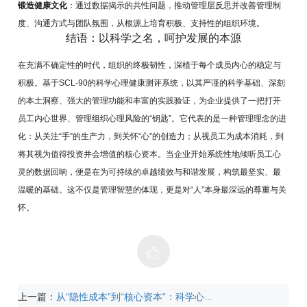
锻造健康文化
：通过数据揭示的共性问题，推动管理层反思并改善管理制
度、沟通方式与团队氛围，从根源上培育积极、支持性的组织环境。
结语：以科学之名，呵护发展的本源
在充满不确定性的时代，组织的终极韧性，深植于每个成员内心的稳定与
积极。基于SCL-90的科学心理健康测评系统，以其严谨的科学基础、深刻
的本土洞察、强大的管理功能和丰富的实践验证，为企业提供了一把打开
员工内心世界、管理组织心理风险的“钥匙”。它代表的是一种管理理念的进
化：从关注“手”的生产力，到关怀“心”的创造力；从视员工为成本消耗，到
将其视为值得投资并会增值的核心资本。当企业开始系统性地倾听员工心
灵的数据回响，便是在为可持续的卓越绩效与和谐发展，构筑最坚实、最
温暖的基础。这不仅是管理智慧的体现，更是对“人”本身最深远的尊重与关
怀。
上一篇：
从“隐性成本”到“核心资本”：科学心...