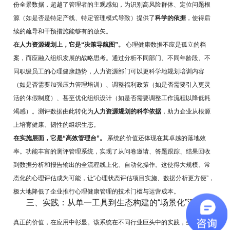
份全景数据，超越了管理者的主观感知，为识别高风险群体、定位问题根
源（如是否是特定产线、特定管理模式导致）提供了
科学的依据
，使得后
续的疏导和干预措施能够有的放矢。
在人力资源规划上，它是“决策导航图”。
心理健康数据不应是孤立的档
案，而应融入组织发展的战略思考。通过分析不同部门、不同年龄段、不
同职级员工的心理健康趋势，人力资源部门可以更科学地规划培训内容
（如是否需要加强压力管理培训）、调整福利政策（如是否需要引入更灵
活的休假制度）、甚至优化组织设计（如是否需要调整工作流程以降低耗
竭感）。测评数据由此转化为
人力资源规划的科学依据
，助力企业从根源
上培育健康、韧性的组织生态。
在实施层面，它是“高效管理台”。
系统的价值还体现在其卓越的落地效
率。功能丰富的测评管理系统，实现了从问卷邀请、答题跟踪、结果回收
到数据分析和报告输出的全流程线上化、自动化操作。这使得大规模、常
态化的心理评估成为可能，让“心理状态评估项目实施、数据分析更方便”，
极大地降低了企业推行心理健康管理的技术门槛与运营成本。
三、实践：从单一工具到生态构建的“场景化”深耕
真正的价值，在应用中彰显。该系统在不同行业巨头中的实践，生动诠释