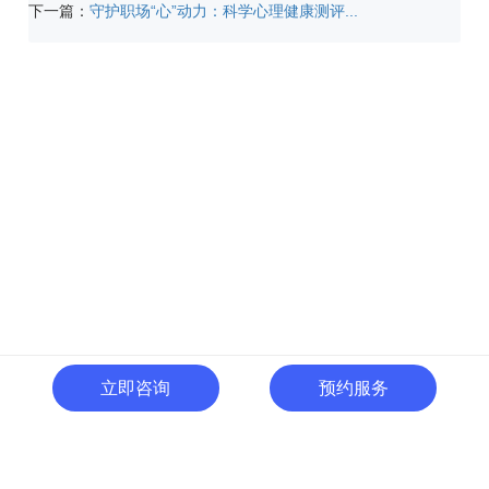
下一篇：
守护职场“心”动力：科学心理健康测评...
立即咨询
预约服务
400-996-0801
全国热线:
广东省东莞市南城区黄金路
一号天安数码城C1栋505室