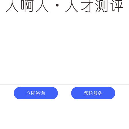
立即咨询
预约服务
400-996-0801
全国热线:
广东省东莞市南城区黄金路
一号天安数码城C1栋505室
切换电脑版
关注微信号