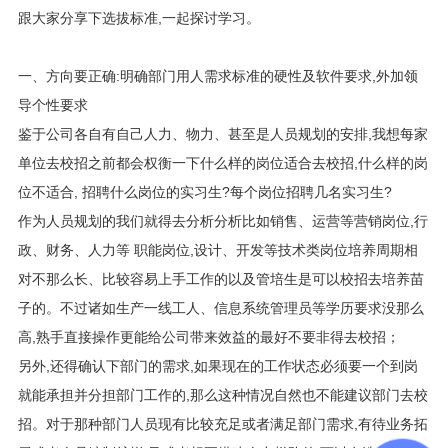
跟大家分享下选拔标准,一起探讨学习。
一、方向要正确:明确部门用人需求标准的硬性及软件要求,外加领
导个性要求
鉴于公司各自有自己人力、物力、甚至是人员规划的安排,我想每家
单位去校招之前都会权衡一下什么样的岗位适合去校招,什么样的岗
位不适合, 招聘什么岗位的实习生?每个岗位招聘几名实习生?
作为人员规划的我们就得去分析分析比如销售、运营等营销岗位,行
政、财务、人力等 职能岗位,设计、开发等技术类岗位培养周期相
对不那么长、比较容易上手工作的以及管培生是可以校招去培养苗
子的。不过诸如生产一线工人、信息系统管理员等学历要求没那么
高,熟手直接操作更能给公司带来效益的最好不要非得去校招；
另外,还得确认下部门的需求,如果现在的工作状态必须要一个到岗
就能承担并分担部门工作的,那么这种情况自然也不能建议部门去校
招。对于那种部门人员现有比较充足或者满足部门需求,有待业务拓