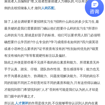
展或者人员编制扩增,又或者想要搭建人力梯队的,可以有选择性比
例的去校招储备人才,做到
人岗匹配
。
除了上述去调研要不要招聘实习生?招聘什么岗位的多少实习生,最
最关键的是我们需要跟部门确认他们想要什么样的实习生?所谓什
么样的实习生,那就是好苗子的标准。咱们可以要求用人部门必须明
确想要什么学历的?什么专业的?学习成绩排名如何的?四六级英语
或者小语种怎么要求的?证书资质有没有的?性别如何优先的?籍贯
有没有倾向的?等等客观硬性标注以及偏好。
除此之外便是那些看不见摸不着的岗位素质和能力。所谓素质无外
乎于认真、踏实、仔细、团队协作性强、责任感强等等；能力也无
外乎沟通表达能力、协调能力、问题发现解决能力。不同的岗位不
同的职能不同的工作职责对应不同的素质和能力,只有这些得以确认
才能找到部门希望找到的“人才”否则有可能是我们认为的人才却是
部门眼中的平庸之才。
所以说,
人才测评
的作用是很大的,不仅能够帮你认识到人的内在素