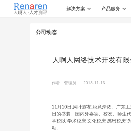
解决方案
产品服务
测评解决方案
人才测评产品
公司动态
社会招聘
T12人才素质测评
岗位胜任力建模
职业规划测评
中高层评估
领导潜力测评
人才盘点
青年干部能力测评
人啊人网络技术开发有限
校园招聘
心理健康测评
领导力评估
学生选科测评
员工生涯规划
人才测评工具
360°在线评估
AI招聘测评工具
作者：管理员
2018-11-16
学生职业规划
AI人岗匹配工具
11月10日,风叶露花,秋意渐浓。广
日的盛装。国内外嘉宾、校友、师生代
学校以“学术校庆 文化校庆 感恩校庆
动。