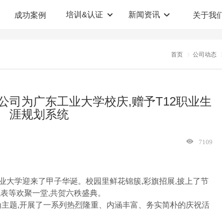
培训&认证
新闻资讯
成功案例
关于我
定制解决方案
人才测评系统
首页
公司动态
职业教育机构
T12人才测评系统
企业管理咨询
人啊人测评云系统
公司为广东工业大学校庆,赠予T12职业生
涯规划系统
360°评估系统
7109
东工业大学迎来了甲子华诞。校园里鲜花锦簇,彩旗招展,披上了节
表等欢聚一堂,共贺六秩盛典。
”为主题,开展了一系列热烈隆重、内涵丰富、务实简朴的庆祝活