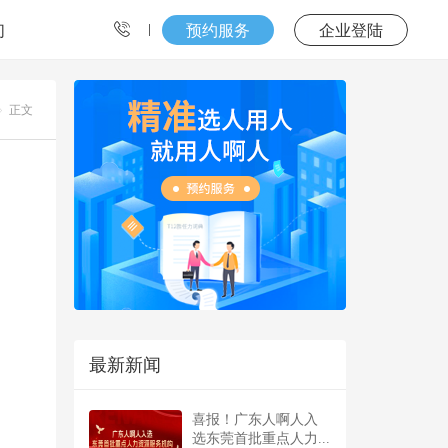
们
预约服务
企业登陆
正文
最新新闻
喜报！广东人啊人入
选东莞首批重点人力...