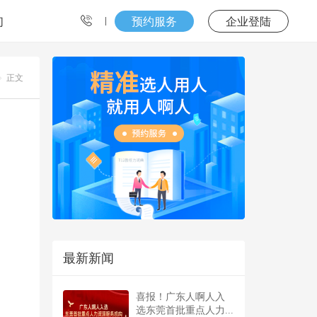
们
预约服务
企业登陆
正文
最新新闻
喜报！广东人啊人入
选东莞首批重点人力...