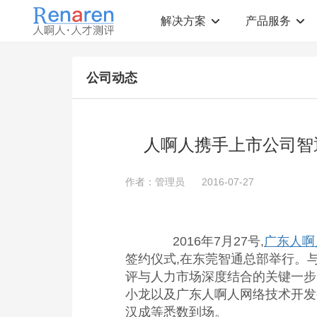
解决方案
产品服务
测评解决方案
人才测评产品
公司动态
社会招聘
T12人才素质测评
岗位胜任力建模
职业规划测评
中高层评估
领导潜力测评
人才盘点
青年干部能力测评
人啊人携手上市公司智
校园招聘
心理健康测评
领导力评估
学生选科测评
作者：管理员
2016-07-27
员工生涯规划
人才测评工具
360°在线评估
AI招聘测评工具
学生职业规划
AI人岗匹配工具
2016年7月27号,
广东人啊
签约仪式,在东莞智通总部举行。
评与人力市场深度结合的关键一步
小龙以及广东人啊人网络技术开发
汉成等悉数到场。