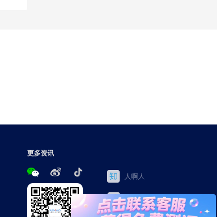
更多资讯
人啊人
三茅网