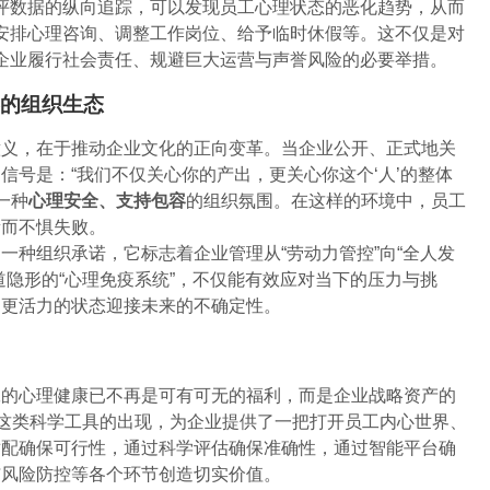
评数据的纵向追踪，可以发现员工心理状态的恶化趋势，从而
安排心理咨询、调整工作岗位、给予临时休假等。这不仅是对
企业履行社会责任、规避巨大运营与声誉风险的必要举措。
容的组织生态
意义，在于推动企业文化的正向变革。当企业公开、正式地关
信号是：“我们不仅关心你的产出，更关心你这个‘人’的整体
一种
心理安全、支持包容
的组织氛围。在这样的环境中，员工
新而不惧失败。
一种组织承诺，它标志着企业管理从“劳动力管控”向“全人发
道隐形的“心理免疫系统”，不仅能有效应对当下的压力与挑
、更活力的状态迎接未来的不确定性。
工的心理健康已不再是可有可无的福利，而是企业战略资产的
”这类科学工具的出现，为企业提供了一把打开员工内心世界、
适配确保可行性，通过科学评估确保准确性，通过智能平台确
与风险防控等各个环节创造切实价值。