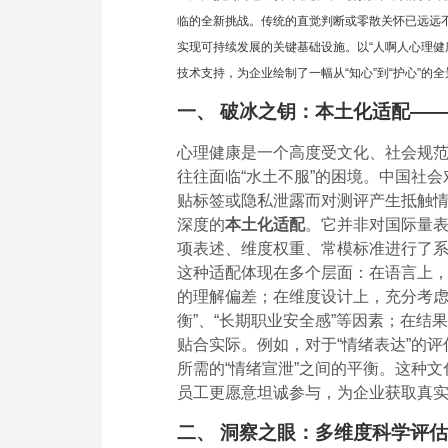
临的全新挑战。传统的直觉判断或零散关怀已远远
实现可持续发展的关键基础设施。以“人啊人心理健
技术支持，为企业绘制了一幅从“知心”到“护心”的
一、 破冰之钥：本土化适配—
心理健康是一个高度受文化、社会规
往往面临“水土不服”的困境。中国社会
贴标签或隐私泄露而对测评产生抵触情
深度的
本土化适配
。它并非对国际量
项表述、维度权重、常模标准进行了
这种适配体现在多个层面：在语言上
的理解偏差；在维度设计上，充分考虑
衡”、“长期职业安全感”等因素；在
贴合实际。例如，对于“情绪表达”的评
所需的“情绪宣泄”之间的平衡。这种
员工更愿意坦诚参与，为企业获取真
二、 洞察之眼：多维度科学评估