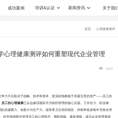
培训&认证
新闻资讯
成功案例
关于我
定制解决方案
人才测评系统
首页
心理健康测评
职业教育机构
T12人才测评系统
企业管理咨询
人啊人测评云系统
科学心理健康测评如何重塑现代企业管理
360°评估系统
5435
竞争力不仅取决于战略、技术和资本，更深刻地根植于其最宝贵的资产——员工的
，
员工的心理健康
已从边缘话题跃升为组织管理的核心议题。工作压力、职业倦
团队的凝聚力、创新力与生产力。据世界卫生组织报告，抑郁和焦虑每年导致全球
统、科学地洞察并管理员工的心理状态，预防风险、激发潜能，成为企业管理者面