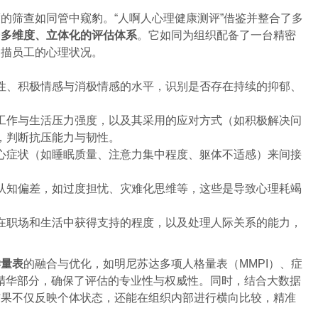
的筛查如同管中窥豹。“人啊人心理健康测评”借鉴并整合了多
个
多维度、立体化的评估体系
。它如同为组织配备了一台精密
扫描员工的心理状况。
性、积极情感与消极情感的水平，识别是否存在持续的抑郁、
工作与生活压力强度，以及其采用的应对方式（如积极解决问
，判断抗压能力与韧性。
心症状（如睡眠质量、注意力集中程度、躯体不适感）来间接
认知偏差，如过度担忧、灾难化思维等，这些是导致心理耗竭
在职场和生活中获得支持的程度，以及处理人际关系的能力，
学量表
的融合与优化，如明尼苏达多项人格量表（MMPI）、症
具的精华部分，确保了评估的专业性与权威性。同时，结合大数据
结果不仅反映个体状态，还能在组织内部进行横向比较，精准