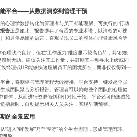
智能平台——从数据洞察到管理干预
的心理学数据转化为管理者与员工都能理解、可执行的“行动
报告
正是如此。报告摒弃了晦涩的专业术语，以清晰的可视
线）和通俗易懂的语言，直观呈现员工的整体心理健康风险等
心理状态良好，但在‘工作压力’维度显示较高负荷，其‘积极
易感到无助。建议关注其工作量，并鼓励其主动寻求上级或同
得直线经理或HR能够快速理解员工的困境所在，而非仅仅得到一
持平台
，将测评与管理流程无缝衔接。平台支持一键发起全员
动生成团队聚合分析报告。管理者可以俯瞰整个团队的心理健
集中群体，从而进行资源倾斜和针对性干预。平台还可能集成预
高危指标时，自动提示相关人员关注，实现早期预警。
周期的全景应用
“进入”到“发展”乃至“留存”的全生命周期，形成管理闭环。
配风险