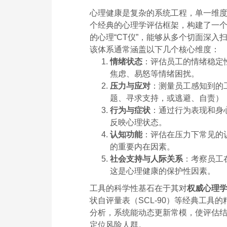
心理健康是复杂的系统工程，单一维度
个经典的心理学评估框架，构建了一
的心理“CT仪”，能够从多个切面深入
该体系通常涵盖以下几个核心维度：
情绪状态
：评估员工的情绪稳定
焦虑、易怒等情绪困扰。
压力与应对
：测量员工感知到的
题、寻求支持，或逃避、自责）
行为与症状
：通过行为表现和身
反映心理状态。
认知功能
：评估在压力下常见的
的重要内在因素。
社会支持与人际关系
：考察员工
这是心理健康的保护性因素。
工具的科学性基石在于其对
权威心理
状自评量表（SCL-90）等经典工
分析，系统能动态更新常模，使评估
定位风险人群。