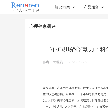
解决方案
产品服务
测评解决方案
人才测评产品
心理健康测评
社会招聘
T12人才素质测评
岗位胜任力建模
职业规划测评
中高层评估
领导潜力测评
人才盘点
青年干部能力测评
守护职场“心”动力：
校园招聘
心理健康测评
领导力评估
学生选科测评
作者：管理员
2026-05-28
员工生涯规划
人才测评工具
360°在线评估
AI招聘测评工具
学生职业规划
AI人岗匹配工具
在快节奏、高压力的现代商业环境中，企业的核心
整体状态与效能。近年来，一个不容忽视的趋势是
怠、人际冲突等心理困扰，如同暗流，悄然侵蚀着
生产力损失高达1万亿美元。在此背景下，如何系