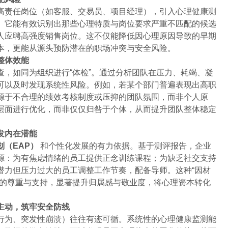
高责任岗位（如客服、交易员、项目经理），引入心理健康测
。它能有效识别出那些心理特质与岗位要求严重不匹配的候选
人应聘高强度销售岗位。这不仅能降低因心理原因导致的早期
本，更能从源头预防潜在的职场冲突与安全风险。
整体效能
查，如同为组织进行“体检”。通过分析团队在压力、耗竭、凝
可以及时发现系统性风险。例如，若某个部门普遍表现出高职
源于不合理的绩效考核制度或压抑的团队氛围，而非个人原
层面进行优化，而非仅仅归咎于个体，从而提升团队整体稳定
发内在潜能
划（EAP）
和个性化发展的有力依据。基于测评报告，企业
源：为有焦虑情绪的员工提供正念训练课程；为缺乏社交支持
潜力但压力过大的员工调整工作节奏，配备导师。这种“因材
织的尊重与支持，显著提升归属感与敬业度，将心理资本转化
主动，筑牢安全防线
行为、突发性崩溃）往往有迹可循。系统性的心理健康监测能