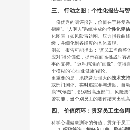
三、 行动之图：个性化报告与
一份优秀的测评报告，价值在于将复杂
指南”。“人啊人”系统生成的
个性化评估
化图表（如风险雷达图、压力指数曲
级，并细化到各维度的具体表现。
例如，报告可能指出：“该员工当前整体
应对’得分偏低，提示在面临挑战时容
事的支持。” 这种精准的“画像”，使
个模糊的“心理亚健康”结论。
更重要的是，系统背后强大的
技术支
或部门测评、实时追踪参与进度、自
康“气候图”，识别出高压部门、风险
警功能，当个别员工的测评结果出现
四、 价值闭环：贯穿员工生命
科学心理健康测评的价值，贯穿于员工从
招聘筛选：把好入口关，降低适