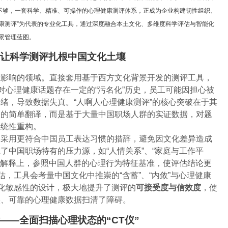
不够，一套科学、精准、可操作的心理健康测评体系，正成为企业构建韧性组织、
康测评”为代表的专业化工具，通过深度融合本土文化、多维度科学评估与智能化
全景管理蓝图。
—让科学测评扎根中国文化土壤
范影响的领域。直接套用基于西方文化背景开发的测评工具，
对心理健康话题存在一定的“污名化”历史，员工可能因担心被
绪，导致数据失真。“人啊人心理健康测评”的核心突破在于其
表的简单翻译，而是基于大量中国职场人群的实证数据，对题
系统性重构。
，采用更符合中国员工表达习惯的措辞，避免因文化差异造成
了中国职场特有的压力源，如“人情关系”、“家庭与工作平
结果解释上，参照中国人群的心理行为特征基准，使评估结论更
估，工具会考量中国文化中推崇的“含蓄”、“内敛”与心理健康
文化敏感性的设计，极大地提升了测评的
可接受度与信效度
，使
实、可靠的心理健康数据扫清了障碍。
——全面扫描心理状态的“CT仪”