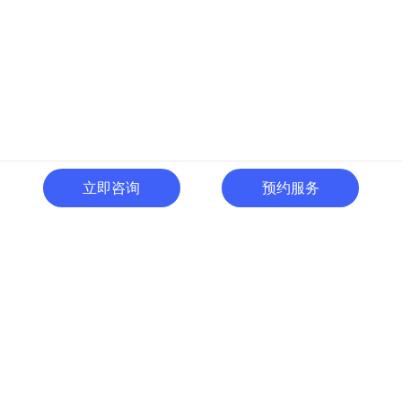
立即咨询
预约服务
400-996-0801
全国热线:
广东省东莞市南城区黄金路
一号天安数码城C1栋505室
切换电脑版
关注微信号
© 广东人啊人网络技术开发有限公司 版权所有
粤ICP备15035054号
粤公网
安备 44190002000737号