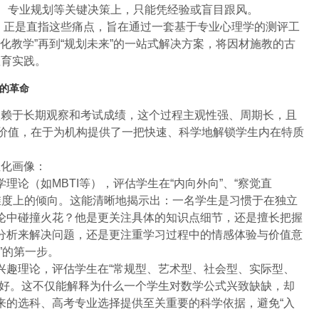
科、专业规划等关键决策上，只能凭经验或盲目跟风。
统，正是直指这些痛点，旨在通过一套基于专业心理学的测评工
优化教学”再到“规划未来”的一站式解决方案，将因材施教的古
教育实践。
”的革命
依赖于长期观察和考试成绩，这个过程主观性强、周期长，且
要价值，在于为机构提供了一把快速、科学地解锁学生内在特质
性化画像：
理论（如MBTI等），评估学生在“内向外向”、“察觉直
”等维度上的倾向。这能清晰地揭示出：一名学生是习惯于在独立
论中碰撞火花？他是更关注具体的知识点细节，还是擅长把握
分析来解决问题，还是更注重学习过程中的情感体验与价值意
”的第一步。
兴趣理论，评估学生在“常规型、艺术型、社会型、实际型、
偏好。这不仅能解释为什么一个学生对数学公式兴致缺缺，却
来的选科、高考专业选择提供至关重要的科学依据，避免“入