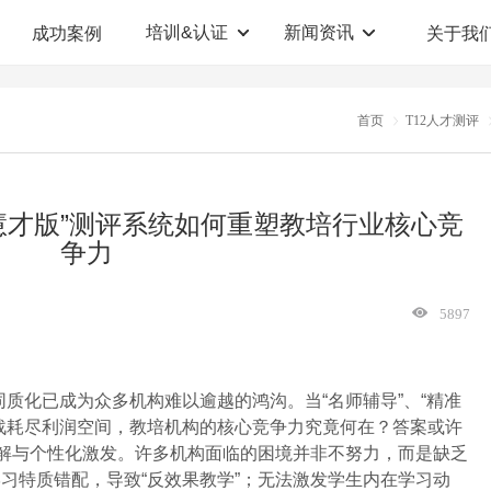
培训&认证
新闻资讯
成功案例
关于我
定制解决方案
人才测评系统
首页
T12人才测评
职业教育机构
T12人才测评系统
企业管理咨询
人啊人测评云系统
慧才版”测评系统如何重塑教培行业核心竞
争力
360°评估系统
5897
质化已成为众多机构难以逾越的鸿沟。当“名师辅导”、“精准
战耗尽利润空间，教培机构的核心竞争力究竟何在？答案或许
理解与个性化激发。许多机构面临的困境并非不努力，而是缺乏
习特质错配，导致“反效果教学”；无法激发学生内在学习动