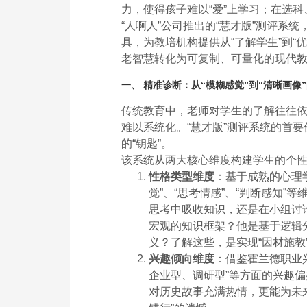
力，使得孩子难以“爱”上学习；在选
“人啊人”公司推出的“慧才版”测评系
具，为教培机构提供从“了解学生”到“
老智慧转化为可复制、可量化的现代
一、 精准诊断：从“模糊感觉”到“清晰画像
传统教育中，老师对学生的了解往往
难以系统化。“慧才版”测评系统的首
的“钥匙”。
该系统从两大核心维度构建学生的个
性格类型维度
：基于成熟的心理学
觉”、“思考情感”、“判断感知
思考中吸收知识，还是在小组讨
宏观的知识框架？他是基于逻辑
义？了解这些，是实现“因材施教
兴趣倾向维度
：借鉴霍兰德职业
企业型、调研型”等方面的兴趣
对历史故事充满热情，更能为未