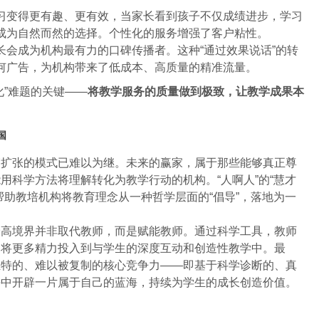
习变得更有趣、更有效，当家长看到孩子不仅成绩进步，学习
成为自然而然的选择。个性化的服务增强了客户粘性。
长会成为机构最有力的口碑传播者。这种“通过效果说话”的转
何广告，为机构带来了低成本、高质量的精准流量。
化”难题的关键——
将教学服务的质量做到极致，让教学成果本
国
销扩张的模式已难以为继。未来的赢家，属于那些能够真正尊
用科学方法将理解转化为教学行动的机构。“人啊人”的“慧才
帮助教培机构将教育理念从一种哲学层面的“倡导”，落地为一
最高境界并非取代教师，而是赋能教师。通过科学工具，教师
，将更多精力投入到与学生的深度互动和创造性教学中。最
独特的、难以被复制的核心竞争力——即基于科学诊断的、真
海中开辟一片属于自己的蓝海，持续为学生的成长创造价值。