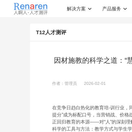
解决方案
产品服务
测评解决方案
人才测评产品
T12人才测评
社会招聘
T12人才素质测评
岗位胜任力建模
职业规划测评
中高层评估
领导潜力测评
人才盘点
青年干部能力测评
因材施教的科学之道：“
校园招聘
心理健康测评
领导力评估
学生选科测评
员工生涯规划
人才测评工具
360°在线评估
AI招聘测评工具
作者：管理员
2026-02-01
学生职业规划
AI人岗匹配工具
在竞争日趋白热化的教育培-训行业，同
提分”成为标配口号，当营销战、价格
正回归教育的本源——对“人”的深刻
科学的工具与方法：教学方式与学生学