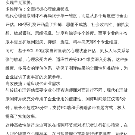
实现早期预警。
多维评估：全面把握心理健康状况
现代心理健康测评不再局限于单一维度，而是从多个角度进行全面
评估。RP系列测评涵盖了抑郁、思想不成熟、社会攻击性、偏执妄
想、敏感紧张、思维混乱、过度焦躁等多个维度。而更专业的RP9
版本更是扩展到疑病、抑郁、癔症、精神病态等9个专业维度。
同时，基于SCL-90症状自评量表的心理状态评估，则从人际关系紧
张与敏感、心理承受力差、适应性差等10个维度深入分析。这种多
维度、多层次的评估体系，确保了测评结果的全面性和准确性，为
企业提供了更丰富的决策参考。
高效便捷：适应现代企业需求
与传统心理评估需要专业心理咨询师面对面进行不同，现代心理健
康测评系统充分考虑了企业使用的便捷性。测评时间最短仅需5分
钟，最长不超过35分钟，支持PC端和手机端多种答题方式，极大
提高了实施效率。
这种高效性使得企业可以在招聘环节就对求职者进行初步筛查，在
入职阶段建立心理档案，在日常管理中定期进行状态排查。系统化