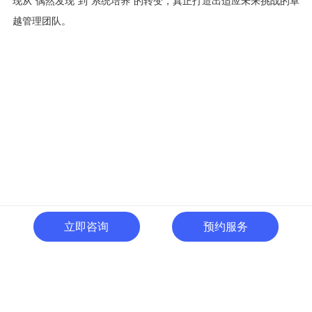
现从"偶然发现"到"系统培养"的转变，真正打造出适应未来挑战的卓
越管理团队。
立即咨询
预约服务
400-996-0801
全国热线:
广东省东莞市南城区黄金路
一号天安数码城C1栋505室
切换电脑版
关注微信号