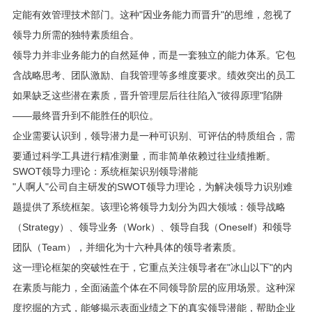
定能有效管理技术部门。这种"因业务能力而晋升"的思维，忽视了
领导力所需的独特素质组合。
领导力并非业务能力的自然延伸，而是一套独立的能力体系。它包
含战略思考、团队激励、自我管理等多维度要求。绩效突出的员工
如果缺乏这些潜在素质，晋升管理层后往往陷入"彼得原理"陷阱
——最终晋升到不能胜任的职位。
企业需要认识到，领导潜力是一种可识别、可评估的特质组合，需
要通过科学工具进行精准测量，而非简单依赖过往业绩推断。
SWOT领导力理论：系统框架识别领导潜能
"人啊人"公司自主研发的SWOT领导力理论，为解决领导力识别难
题提供了系统框架。该理论将领导力划分为四大领域：领导战略
（Strategy）、领导业务（Work）、领导自我（Oneself）和领导
团队（Team），并细化为十六种具体的领导者素质。
这一理论框架的突破性在于，它重点关注领导者在"冰山以下"的内
在素质与能力，全面涵盖个体在不同领导阶层的应用场景。这种深
度挖掘的方式，能够揭示表面业绩之下的真实领导潜能，帮助企业