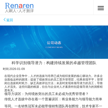
返回
科学识别领导潜力：构建持续发展的卓越管理团队
时间:2026-01-09
在现代企业竞争中，人才的选拔与培养已成为组织发展的核心驱动力。许多企
业面临这样的困境：提拔了绩效突出的员工晋升管理层，结果表现平平；管理
岗位选拔耗时耗力，缺乏高效评估方法；未及时发现有领导潜力的员工，导致
人才流失。这些问题的根源，往往与企业对人才素质特别是领导潜力的洞察程
度有关。
领导力误区：为何绩效突出的员工未必成为优秀管理者？
传统人才选拔中存在着一个普遍误区：将业务能力与领导能力简单
等同。一名销售冠军未必能带领销售团队再创辉煌，技术专家不一