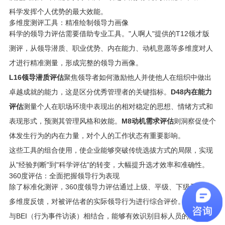
科学发挥个人优势的最大效能。
多维度测评工具：精准绘制领导力画像
科学的领导力评估需要借助专业工具。"人啊人"提供的T12领才版
测评，从领导潜质、职业优势、内在能力、动机意愿等多维度对人
才进行精准测量，形成完整的领导力画像。
L16领导潜质评估
聚焦领导者如何激励他人并使他人在组织中做出
卓越成就的能力，这是区分优秀管理者的关键指标。
D48内在能力
评估
测量个人在职场环境中表现出的相对稳定的思想、情绪方式和
表现形式，预测其管理风格和效能。
M8动机需求评估
则洞察促使个
体发生行为的内在力量，对个人的工作状态有重要影响。
这些工具的组合使用，使企业能够突破传统选拔方式的局限，实现
从"经验判断"到"科学评估"的转变，大幅提升选才效率和准确性。
360度评估：全面把握领导行为表现
除了标准化测评，360度领导力评估通过上级、平级、下级及本人
多维度反馈，对被评估者的实际领导行为进行综合评价。这种方法
与BEI（行为事件访谈）相结合，能够有效识别目标人员的高绩效