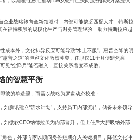
导者，以颠覆性思维推动IBM从硬件巨头向服务解决方案提供
。
。当企业战略转向全新领域时，内部可能缺乏匹配人才。特斯拉
重其在福特积累的规模化生产与财务管理经验，助力特斯拉跨越
性成本外，文化排异反应可能导致“水土不服”。惠普空降的明
“惠普之道”的包容文化激烈冲突，任职仅11个月便黯然离
可见“空降兵”能否融入，直接关系着变革成败。
锚的智慧平衡
此即彼的单选题，而需以战略为罗盘动态校准：
，如腾讯建立“活水计划”，支持员工内部流转，储备未来领导
，如微软CEO纳德拉虽为内部晋升，但上任后大胆吸纳外部
管”角色，外部专家以顾问身份短期介入关键项目，降低文化冲