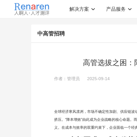
解决方案
产品服务
测评解决方案
人才测评产品
中高管招聘
社会招聘
T12人才素质测评
岗位胜任力建模
职业规划测评
中高层评估
领导潜力测评
人才盘点
青年干部能力测评
高管选拔之困：降
校园招聘
心理健康测评
领导力评估
学生选科测评
作者：管理员
2025-09-14
员工生涯规划
人才测评工具
360°在线评估
AI招聘测评工具
学生职业规划
AI人岗匹配工具
全球经济寒风凛冽，市场不确定性加剧、供应链波
挤压。“降本增效”由此成为企业战略的核心命题。
义。在成本与效率的双重约束下，企业面临一个经典