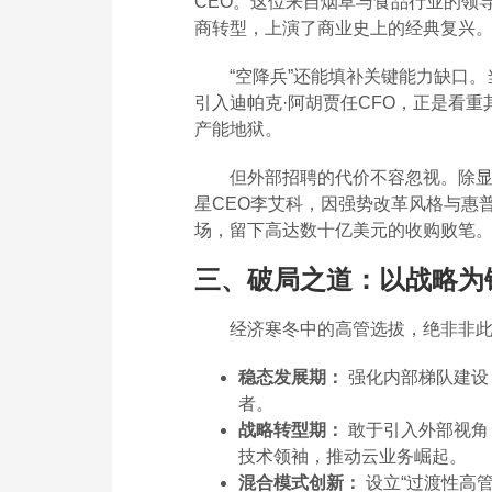
CEO。这位来自烟草与食品行业的领
商转型，上演了商业史上的经典复兴
“空降兵”还能填补关键能力缺口
引入迪帕克·阿胡贾任CFO，正是看
产能地狱。
但外部招聘的代价不容忽视。除显
星CEO李艾科，因强势改革风格与惠普
场，留下高达数十亿美元的收购败笔。
三、破局之道：以战略为
经济寒冬中的高管选拔，绝非非
稳态发展期：
强化内部梯队建设
者。
战略转型期：
敢于引入外部视角
技术领袖，推动云业务崛起。
混合模式创新：
设立“过渡性高