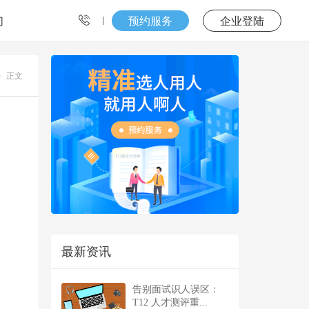
们
预约服务
企业登陆
正文
最新资讯
告别面试识人误区：
T12 人才测评重...