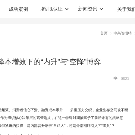
培训&认证
新闻资讯
成功案例
关于我
定制解决方案
人才测评系统
首页
中高管招聘
职业教育机构
T12人才测评系统
企业管理咨询
人啊人测评云系统
本增效下的“内升”与“空降”博弈
360°评估系统
6825
动频繁、消费者信心下滑、融资成本攀升——多重压力交织，企业生存空间被不断
而作为组织核心决策层的高管选拔，在这一特殊时期被赋予了前所未有的战略意
但紧迫的抉择：是内部晋升培养“自己人”，还是外部招聘引入“空降兵”？