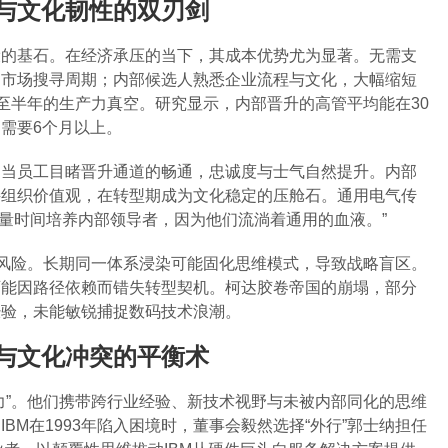
与文化韧性的双刃剑
设的基石。在经济承压的当下，其成本优势尤为显著。无需支
的市场搜寻周期；内部候选人熟悉企业流程与文化，大幅缩短
甚至半年的生产力真空。研究显示，内部晋升的高管平均能在30
需要6个月以上。
。当员工目睹晋升通道的畅通，忠诚度与士气自然提升。内部
接组织价值观，在转型期成为文化稳定的压舱石。通用电气传
大量时间培养内部领导者，因为他们流淌着通用的血液。”
”风险。长期同一体系浸染可能固化思维模式，导致战略盲区。
可能因路径依赖而错失转型契机。柯达胶卷帝国的崩塌，部分
经验，未能敏锐捕捉数码技术浪潮。
与文化冲突的平衡术
力”。他们携带跨行业经验、新技术视野与未被内部同化的思维
BM在1993年陷入困境时，董事会毅然选择“外行”郭士纳担任