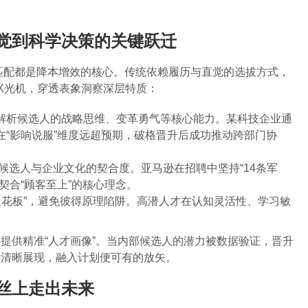
觉到科学决策的关键跃迁
人岗匹配都是降本增效的核心。传统依赖履历与直觉的选拔方式，
同X光机，穿透表象洞察深层特质：
可解析候选人的战略思维、变革勇气等核心能力。某科技企业通
在“影响说服”维度远超预期，破格晋升后成功推动跨部门协
候选人与企业文化的契合度。亚马逊在招聘中坚持“14条军
契合“顾客至上”的核心理念。
天花板”，避免彼得原理陷阱。高潜人才在认知灵活性、学习敏
提供精准“人才画像”。当内部候选人的潜力被数据验证，晋升
谱清晰展现，融入计划便可有的放矢。
丝上走出未来