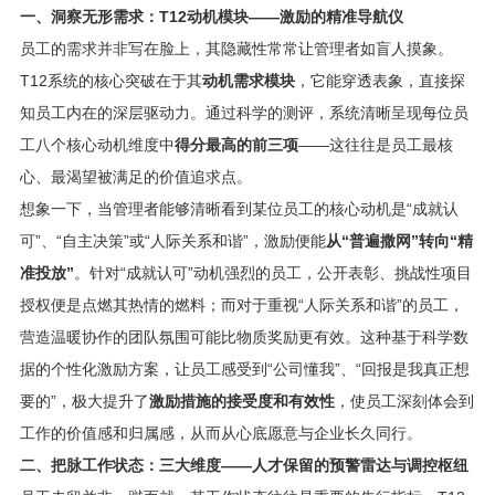
一、洞察无形需求：T12动机模块——激励的精准导航仪
员工的需求并非写在脸上，其隐藏性常常让管理者如盲人摸象。
T12系统的核心突破在于其
动机需求模块
，它能穿透表象，直接探
知员工内在的深层驱动力。通过科学的测评，系统清晰呈现每位员
工八个核心动机维度中
得分最高的前三项
——这往往是员工最核
心、最渴望被满足的价值追求点。
想象一下，当管理者能够清晰看到某位员工的核心动机是“成就认
可”、“自主决策”或“人际关系和谐”，激励便能
从“普遍撒网”转向“精
准投放”
。针对“成就认可”动机强烈的员工，公开表彰、挑战性项目
授权便是点燃其热情的燃料；而对于重视“人际关系和谐”的员工，
营造温暖协作的团队氛围可能比物质奖励更有效。这种基于科学数
据的个性化激励方案，让员工感受到“公司懂我”、“回报是我真正想
要的”，极大提升了
激励措施的接受度和有效性
，使员工深刻体会到
工作的价值感和归属感，从而从心底愿意与企业长久同行。
二、把脉工作状态：三大维度——人才保留的预警雷达与调控枢纽