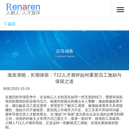
返回
激发潜能，长期保留：T12人才测评如何重塑员工激励与
保留之道
时间:2025-10-19
在激烈的市场竞争中，企业核心人才的流失如同一把无形的钝刀，缓慢却深刻
地切割着组织的业绩与活力。链接内容揭示的痛点令人警醒：激励措施效果不
佳，难以触及员工真实需求；管理层不了解员工渴望，被激励者需求又具有隐
藏性；激励方式不被接受，甚至因上司领导力不足、员工关系不和谐等问题，
最终导致宝贵人才黯然离去。当“激励”与“保留”成为悬在企业头顶的达摩克利斯
之剑，传统的经验主义管理方式已显乏力，亟需一套科学、精准的工具破局。
人啊人T12人才测评系统，正是这样一把解锁员工潜能、实现长期保留的密
钥。