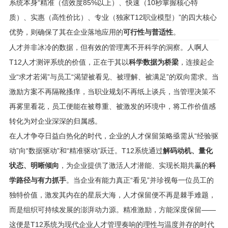
系统本身“精准（信效度85%以上）、快速（10秒掌握核心特
质）、实惠（高性价比）、专业（独家T12职业模型）”的四大核心
优势，则确保了其在企业落地应用的
可行性与普适性
。
人才并非冰冷的数据，但有效的管理离不开科学的洞察。人啊人
T12人才测评系统的价值，正在于其以
科学数据为桥梁
，连接起企
业“求才若渴”与员工“渴望被看见、被理解、被满足”的双向需求。当
激励方案不再隔靴搔痒，当职业规划不再纸上谈兵，当管理决策不
再雾里看花，员工便能在被尊重、被激发的环境中，将工作价值感
转化为对企业深深的归属感。
在人才争夺日益白热化的时代，企业的人才保留策略亟需从“经验驱
动”向“数据驱动”和“精准驱动”跃迁。T12系统通过
解码动机、量化
状态、明晰倾向
，为企业提供了激活人才潜能、实现长期共赢的
科
学路径与有力抓手
。当企业有能力真正“看见”并珍视每一位员工的
独特价值，激发其内在的星辰大海，人才保留便不再是棘手难题，
而是组织可持续发展的澎湃动力源。精准激励，方能深度保留——
这便是T12系统为现代企业人才管理奏响的理性与温度并存的时代