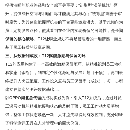
提供清晰的职业路径和安全感至关重要；“进取型”渴望挑战与晋
升，提供成长空间与明确目标才能满足其雄心；“统筹型”则善于审
时度势，为其创造把握新机会的平台更能激发潜力。基于此倾向为
员工定制发展路径，使其看到在企业内实现价值的可能性，是
长期
保留的核心策略
。T12让职业规划不再是管理者的一厢情愿，而是
基于员工特质的双赢蓝图。
三、从数据到成效：T12赋能激励与保留闭环
T12的应用构建了一个高效的激励保留闭环。从精准识别员工动机
和状态（诊断），到制定个性化激励与发展计划（干预），再到最
终提升人岗匹配度、工作投入度与员工保留率（成效），每一步都
建立在坚实的测评数据基础上。
以
OPPO湖北总代理
的成功实践为例：引入T12系统后，通过对员
工深层动机的精准把握和状态的及时干预，员工工作动力显著增
强，整体工作状态焕然一新，人才流失率得到有效控制，充分印证
了科学测评工具在人才管理中的巨大价值。