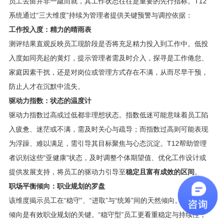
员工去留并非一蹴而就，其工作状态往往是重要的先行指标。T12
系统通过“三大维度”持续为管理者提供关键预警与调控依据：
工作投入度：精力的晴雨表
测评结果直观反映员工现阶段是否将充足精力投入到工作中。低投
入度如同亮起的黄灯，提示管理者需及时介入，探寻是工作倦怠、
家庭因素干扰，还是对岗位或管理方式存在不满，从而尽早干预，
防止人才在沉默中流失。
驱动力指数：状态的温度计
驱动力指数过高或过低都非理想状态。指数低迷可能意味着员工陷
入疲惫、迷茫或不满，需及时关心与疏导；而指数过高则可能表现
为浮躁、难以满足，需引导其目标聚焦与心态沉淀。T12帮助管理
者识别这些“亚健康”状态，及时调整个体期望值、优化工作设计或
提供发展支持，将员工的驱动力引导至
稳定且富有成效的区间
。
职场平衡倾向：职业规划的罗盘
该维度揭示员工在“稳守”、“进取”与“统筹”间的天然倾向。了解这些
倾向是有效职业规划的关键。“稳守型”员工更看重稳定与持续性，