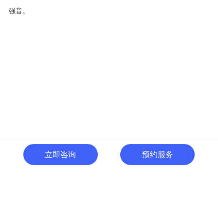
强音。
立即咨询
预约服务
400-996-0801
全国热线:
广东省东莞市南城区黄金路
一号天安数码城C1栋505室
切换电脑版
关注微信号