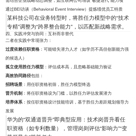
需结合企业战略动态调整，如互联网公司增设“敏捷迭代”能力项
通过BEI访谈（Behavioral Event Interview）提炼绩优员工特质
某科技公司在业务转型时，将胜任力模型中的“技术
专精”调整为“跨界整合能力”，以匹配新战略需求。
四、实践冲突与协同：互补而非替代
二者在实践中常现张力：
过度依赖任职资格
：可能错失潜力人才（如学历不高但创新能力强
的候选人）
孤立使用胜任力模型
：评估成本高，且忽略基础能力验证
高效协同路径
包括：
招聘场景
：用任职资格初筛，胜任力模型终选
晋升机制
：将任职资格设为门槛，以胜任力评估发展潜力
培养体系
：按任职资格设计技能培训，基于胜任力差距规划领导力
发展
华为的“双通道晋升”即典型应用：技术岗晋升看任
职资格（如专利数量），管理岗则评估“影响力”“变