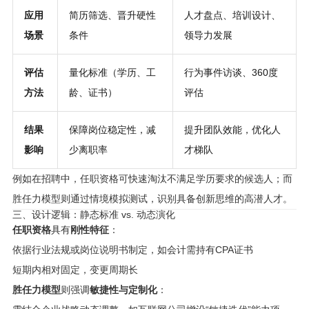
应用
简历筛选、晋升硬性
人才盘点、培训设计、
场景
条件
领导力发展
评估
量化标准（学历、工
行为事件访谈、360度
方法
龄、证书）
评估
结果
保障岗位稳定性，减
提升团队效能，优化人
影响
少离职率
才梯队
例如在招聘中，任职资格可快速淘汰不满足学历要求的候选人；而
胜任力模型则通过情境模拟测试，识别具备创新思维的高潜人才。
三、设计逻辑：静态标准 vs. 动态演化
任职资格
具有
刚性特征
：
依据行业法规或岗位说明书制定，如会计需持有CPA证书
短期内相对固定，变更周期长
胜任力模型
则强调
敏捷性与定制化
：