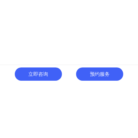
立即咨询
预约服务
400-996-0801
全国热线:
广东省东莞市南城区黄金路
一号天安数码城C1栋505室
切换电脑版
关注微信号
© 广东人啊人网络技术开发有限公司 版权所有
粤ICP备15035054号
粤公网
安备 44190002000737号