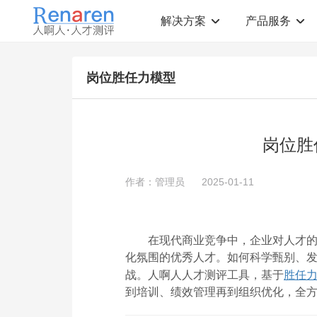
解决方案
产品服务
测评解决方案
人才测评产品
岗位胜任力模型
社会招聘
T12人才素质测评
岗位胜任力建模
职业规划测评
中高层评估
领导潜力测评
人才盘点
青年干部能力测评
岗位胜
校园招聘
心理健康测评
领导力评估
学生选科测评
作者：管理员
2025-01-11
员工生涯规划
人才测评工具
360°在线评估
AI招聘测评工具
学生职业规划
AI人岗匹配工具
在现代商业竞争中，企业对人才
化氛围的优秀人才。如何科学甄别、
战。人啊人人才测评工具，基于
胜任
到培训、绩效管理再到组织优化，全