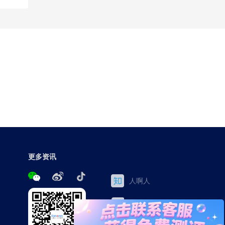
更多资讯
人啊人
三茅网