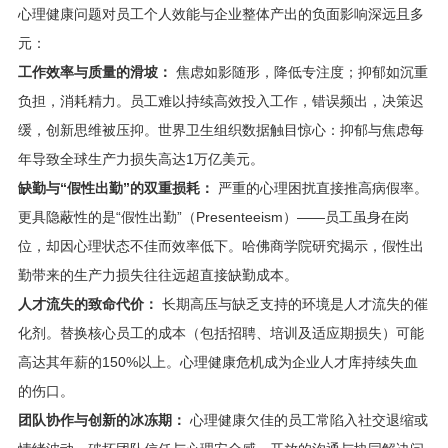
心理健康问题对员工个人效能与企业整体产出的负面影响深远且多
元：
工作效率与质量的滑坡：
焦虑如影随形，降低专注度；抑郁如沉重
负担，消耗精力。员工难以持续高效投入工作，错误频出，决策迟
缓，创新思维被压抑。世界卫生组织数据触目惊心：抑郁与焦虑每
年导致全球生产力损失高达1万亿美元。
缺勤与“假性出勤”的双重损耗：
严重的心理困扰直接推高病假率。
更具隐蔽性的是“假性出勤”（Presenteeism）——员工虽身在岗
位，却因心理状态不佳而效率低下。哈佛商学院研究揭示，假性出
勤带来的生产力损失往往远超直接缺勤成本。
人才流失的致命代价：
长期高压与缺乏支持的环境是人才流失的催
化剂。替换核心员工的成本（包括招聘、培训及适应期损失）可能
高达其年薪的150%以上。心理健康危机成为企业人才库持续失血
的伤口。
团队协作与创新的冰冻期：
心理健康欠佳的员工常陷入社交退缩或