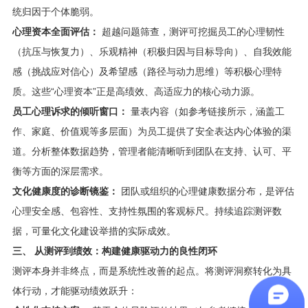
统归因于个体脆弱。
心理资本全面评估：
超越问题筛查，测评可挖掘员工的心理韧性
（抗压与恢复力）、乐观精神（积极归因与目标导向）、自我效能
感（挑战应对信心）及希望感（路径与动力思维）等积极心理特
质。这些“心理资本”正是高绩效、高适应力的核心动力源。
员工心理诉求的倾听窗口：
量表内容（如参考链接所示，涵盖工
作、家庭、价值观等多层面）为员工提供了安全表达内心体验的渠
道。分析整体数据趋势，管理者能清晰听到团队在支持、认可、平
衡等方面的深层需求。
文化健康度的诊断镜鉴：
团队或组织的心理健康数据分布，是评估
心理安全感、包容性、支持性氛围的客观标尺。持续追踪测评数
据，可量化文化建设举措的实际成效。
三、 从测评到绩效：构建健康驱动力的良性闭环
测评本身并非终点，而是系统性改善的起点。将测评洞察转化为具
体行动，才能驱动绩效跃升：