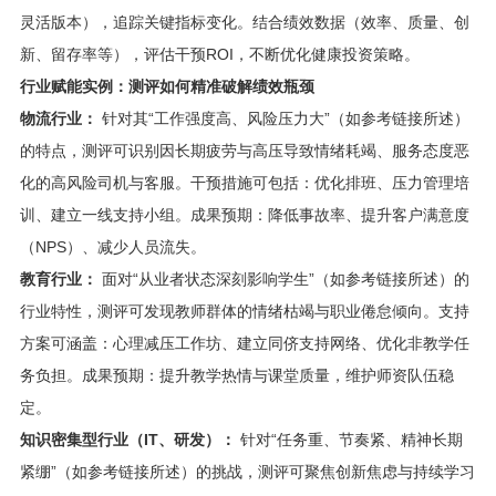
灵活版本），追踪关键指标变化。结合绩效数据（效率、质量、创
新、留存率等），评估干预ROI，不断优化健康投资策略。
行业赋能实例：测评如何精准破解绩效瓶颈
物流行业：
针对其“工作强度高、风险压力大”（如参考链接所述）
的特点，测评可识别因长期疲劳与高压导致情绪耗竭、服务态度恶
化的高风险司机与客服。干预措施可包括：优化排班、压力管理培
训、建立一线支持小组。成果预期：降低事故率、提升客户满意度
（NPS）、减少人员流失。
教育行业：
面对“从业者状态深刻影响学生”（如参考链接所述）的
行业特性，测评可发现教师群体的情绪枯竭与职业倦怠倾向。支持
方案可涵盖：心理减压工作坊、建立同侪支持网络、优化非教学任
务负担。成果预期：提升教学热情与课堂质量，维护师资队伍稳
定。
知识密集型行业（IT、研发）：
针对“任务重、节奏紧、精神长期
紧绷”（如参考链接所述）的挑战，测评可聚焦创新焦虑与持续学习