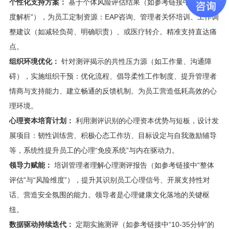
个性化支持方案：
基于个体风险评估结果（如参考链接中“风险维
度解析”），为员工定制资源：EAP咨询、管理者关怀培训、工作调
整建议（如减轻负荷、明确职责）、或医疗转介。精准支持直达痛
点。
组织环境优化：
针对测评揭示的共性压力源（如工作量、沟通障
碍），实施组织干预：优化流程、倡导柔性工作制度、提升管理者
情商与支持能力、建立畅通的反馈机制。为员工营造低耗高效的心
理环境。
心理资本培育计划：
利用测评识别的心理资本优势与短板，设计发
展项目：韧性训练营、积极心态工作坊、目标设定与自我激励辅导
等，系统性提升员工的心理“免疫系统”与内在驱动力。
领导力赋能：
培训管理者理解心理测评报告（如参考链接中“整体
评估”与“风险维度”），提升其识别员工心理信号、开展支持性对
话、营造安全氛围的能力。领导者是心理健康文化落地的关键枢
纽。
数据驱动持续迭代：
定期实施测评（如参考链接中“10-35分钟”的