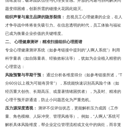
情绪波动，破坏团队信任与心理安全感。开放的沟通与协同解决问
题变得困难，创新所需的碰撞火花因此熄灭。
组织声誉与雇主品牌的隐形裂痕：
忽视员工心理健康的企业，在人
才争夺战中终将丧失吸引力。在信息透明的时代，员工体验与福祉
已成为衡量企业价值的关键维度。
二、 心理健康测评：精准扫描组织心理图谱
专业心理健康测评系统（如参考链接中提到的“人啊人系统”）利用
科学量表（如自陈量表、经验效标法等），犹如为企业植入精密的
心理雷达：
风险预警与早期干预：
通过分析各维度得分（如参考链接所述，“T
分60分以上视为可能有异常”），系统能快速识别高风险个体（如
经历重大创伤、长期高压、或显著情绪困扰者），为及时、精准的
心理干预开辟通道，防止小问题恶化为严重危机。
压力源深度透视：
测评不仅评估状态，更能解析压力成因（工作
量、角色模糊、人际冲突、管理风格等）。例如，“人啊人”系统可
解析具体风险维度，帮企业定位管理流程或文化中的病灶，而非笼