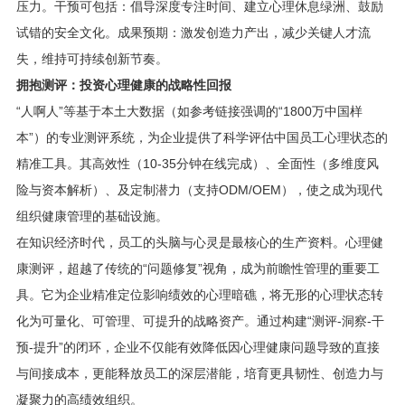
压力。干预可包括：倡导深度专注时间、建立心理休息绿洲、鼓励
试错的安全文化。成果预期：激发创造力产出，减少关键人才流
失，维持可持续创新节奏。
拥抱测评：投资心理健康的战略性回报
“人啊人”等基于本土大数据（如参考链接强调的“1800万中国样
本”）的专业测评系统，为企业提供了科学评估中国员工心理状态的
精准工具。其高效性（10-35分钟在线完成）、全面性（多维度风
险与资本解析）、及定制潜力（支持ODM/OEM），使之成为现代
组织健康管理的基础设施。
在知识经济时代，员工的头脑与心灵是最核心的生产资料。心理健
康测评，超越了传统的“问题修复”视角，成为前瞻性管理的重要工
具。它为企业精准定位影响绩效的心理暗礁，将无形的心理状态转
化为可量化、可管理、可提升的战略资产。通过构建“测评-洞察-干
预-提升”的闭环，企业不仅能有效降低因心理健康问题导致的直接
与间接成本，更能释放员工的深层潜能，培育更具韧性、创造力与
凝聚力的高绩效组织。