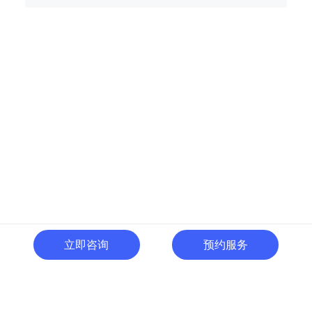
立即咨询
预约服务
400-996-0801
全国热线:
广东省东莞市南城区黄金路
一号天安数码城C1栋505室