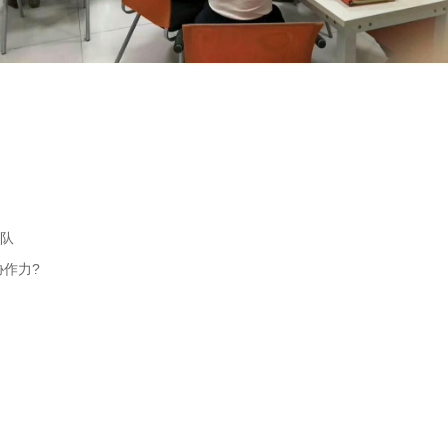
团队
协作力?