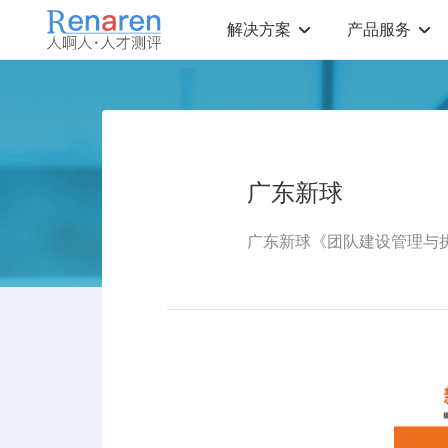
解决方案
产品服务
测评解决方案
人才测评产品
社会招聘
T12人才素质测评
岗位胜任力建模
职业规划测评
广东新球
中高层评估
领导潜力测评
人才盘点
青年干部能力测评
校园招聘
心理健康测评
领导力评估
学生选科测评
广东新球《团队建设管理与
员工生涯规划
人才测评工具
360°在线评估
AI招聘测评工具
学生职业规划
AI人岗匹配工具