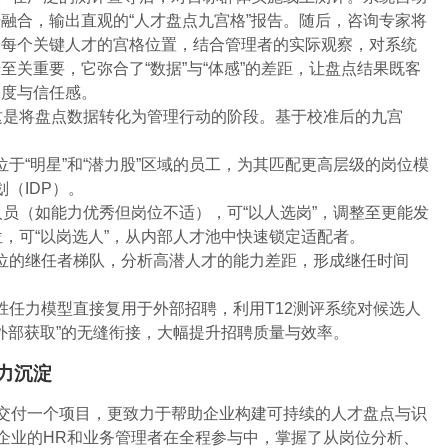
融合，输出直观的“人才盘点九宫格”报告。随后，咨询专家将
论每个关键人才的宫格位置，结合管理者的实际观察，对系统
关重要，它弥合了“数据”与“体感”的差距，让盘点结果既客
受度与信任感。
这是将盘点数据转化为管理行动的阶段。基于校准后的九宫
位于“明星”和“潜力股”区域的员工，为其匹配更高层级的岗位模
（IDP）。
”人员（如能力优秀但岗位不适），可“以人选岗”，调整至更能发
位，可“以岗选人”，从内部人才池中快速锁定适配者。
位的继任者梯队，分析高潜人才的能力差距，形成继任时间
胜任力模型直接复用于外部招聘，利用T12测评系统对候选人
“外部获取”的无缝衔接，大幅提升招聘质量与效率。
力沉淀
仅交付一个项目，更致力于帮助企业构建可持续的人才盘点与识
，企业的HR和业务管理者在全程参与中，掌握了从岗位分析、