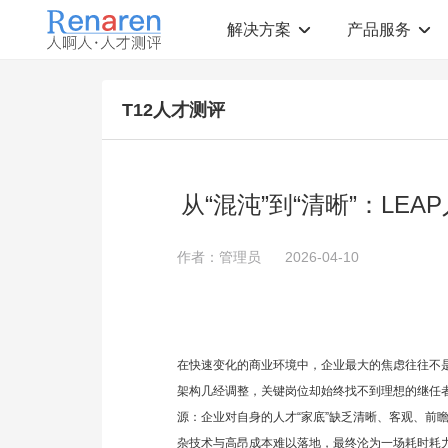
解决方案
产品服务
测评解决方案
人才测评产品
T12人才测评
社会招聘
T12人才素质测评
岗位胜任力建模
职业规划测评
中高层评估
领导潜力测评
人才盘点
青年干部能力测评
从“混沌”到“清晰”：L
校园招聘
心理健康测评
领导力评估
学生选科测评
作者：管理员
2026-04-10
员工生涯规划
人才测评工具
360°在线评估
AI招聘测评工具
学生职业规划
AI人岗匹配工具
在快速变化的商业环境中，企业最大的焦虑往往不是
架构几经调整，关键岗位却始终找不到理想的继任
源：企业对自身的人才“家底”缺乏清晰、客观、前
杂技术与高昂成本难以落地，最终沦为一场耗时耗力却