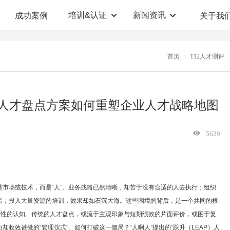
培训&认证
新闻资讯
成功案例
关于我
定制解决方案
人才测评系统
首页
T12人才测评
职业教育机构
T12人才测评系统
企业管理咨询
人啊人测评云系统
EAP人才盘点方案如何重塑企业人才战略地图
360°评估系统
5629
市场或技术，而是“人”。业务战略已然清晰，却苦于没有合适的人去执行；组织
者；投入大量资源的培训，效果却如石沉大海。这些困境的背后，是一个共同的根
瞻性的认知。传统的人才盘点，或流于主观印象与短期绩效的片面评价，或困于复
收效甚微的“管理仪式”。如何打破这一僵局？“人啊人”提出的“跃升（LEAP）人