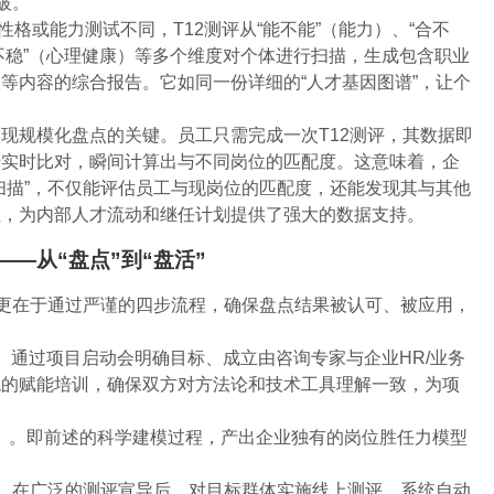
破。
性格或能力测试不同，T12测评从“能不能”（能力）、“合不
稳不稳”（心理健康）等多个维度对个体进行扫描，生成包含职业
等内容的综合报告。它如同一份详细的“人才基因图谱”，让个
。
现规模化盘点的关键。员工只需完成一次T12测评，其数据即
行实时比对，瞬间计算出与不同岗位的匹配度。这意味着，企
扫描”，不仅能评估员工与现岗位的匹配度，还能发现其与其他
性，为内部人才流动和继任计划提供了强大的数据支持。
—从“盘点”到“盘活”
，更在于通过严谨的四步流程，确保盘点结果被认可、被应用，
。通过项目启动会明确目标、成立由咨询专家与企业HR/业务
统的赋能培训，确保双方对方法论和技术工具理解一致，为项
）
。即前述的科学建模过程，产出企业独有的岗位胜任力模型
。在广泛的测评宣导后，对目标群体实施线上测评。系统自动