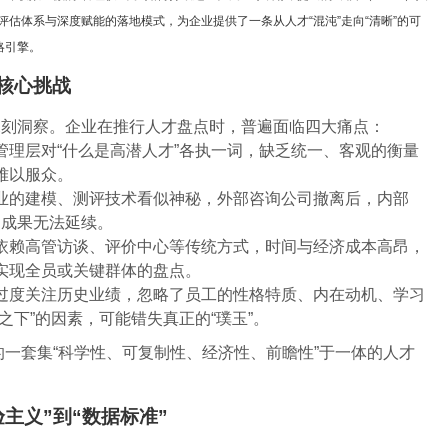
评估体系与深度赋能的落地模式，为企业提供了一条从人才“混沌”走向“清晰”的可
略引擎。
核心挑战
深刻洞察。企业在推行人才盘点时，普遍面临四大痛点：
管理层对“什么是高潜人才”各执一词，缺乏统一、客观的衡量
难以服众。
业的建模、测评技术看似神秘，外部咨询公司撤离后，内部
目成果无法延续。
依赖高管访谈、评价中心等传统方式，时间与经济成本高昂，
实现全员或关键群体的盘点。
过度关注历史业绩，忽略了员工的性格特质、内在动机、学习
之下”的因素，可能错失真正的“璞玉”。
计的一套集“科学性、可复制性、经济性、前瞻性”于一体的人才
主义”到“数据标准”