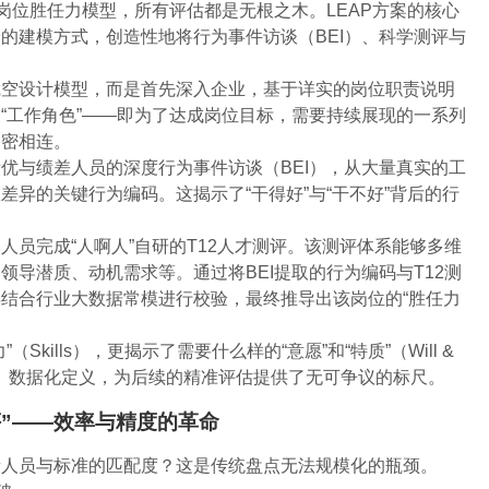
岗位胜任力模型，所有评估都是无根之木。LEAP方案的核心
的建模方式，创造性地将行为事件访谈（BEI）、科学测评与
凭空设计模型，而是首先深入企业，基于详实的岗位职责说明
“工作角色”——即为了达成岗位目标，需要持续展现的一系列
紧密相连。
优与绩差人员的深度行为事件访谈（BEI），从大量真实的工
异的关键行为编码。这揭示了“干得好”与“干不好”背后的行
人员完成“人啊人”自研的T12人才测评。该测评体系能够多维
领导潜质、动机需求等。通过将BEI提取的行为编码与T12测
结合行业大数据常模进行校验，最终推导出该岗位的“胜任力
kills），更揭示了需要什么样的“意愿”和“特质”（Will &
体化、数据化定义，为后续的精准评估提供了无可争议的标尺。
评”——效率与精度的革命
量人员与标准的匹配度？这是传统盘点无法规模化的瓶颈。