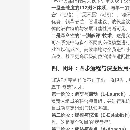
LEAP方案依托两大技术引擎实现了突
一是全维度的T12测评体系
。与单一的
合”（性格）、“愿不愿”（动机）、“
优势、领导潜质、管理建议、成长建议
体的潜在特质与发展可能性清晰可见
二是革命性的“一测多评”技术
。这是实
可在系统中与多个不同的岗位模型进
业可以低成本、高效率地对全员进行“
岗位、甚至更高层级岗位的潜在适配
四、闭环：四步流程与深度应用—
LEAP方案的价值不止于出一份报告
真正“盘活”人才。
第一阶段：调研与启动（L-Launch）
负责人组成的联合项目组，并进行系
目成功奠定组织与认知基础。
第二阶段：建模与校准（E-Establish
库。这是整个项目的“定盘星”。
第三阶段：评估与盘点（A-Assess）