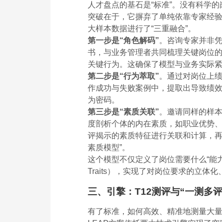
人才盘点的基石是“标准”。没有科学的
突破在于，它摒弃了单纯依靠专家经验
大样本数据进行了“三重融合”。
第一步是“角色解码”
。咨询专家并非
书，与业务管理者共同梳理关键岗位的
关键行为。这确保了模型与业务实际
第二步是“行为萃取”
。通过对岗位上绩
作成功与失败案例中，提取出导致绩效差
为密码。
第三步是“素质关联”
。邀请同样的样本
度剖析个体的内在素质，如职业优势、
评揭示的素质特征进行关联和计算，再
素质模型”。
这个模型不仅定义了岗位需要什么“能力”（S
Traits），实现了对岗位要求的立
三、引擎：T12测评与“一测多
有了标准，如何高效、精准地测量大