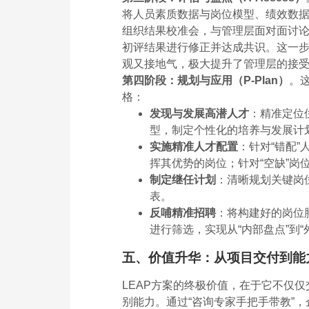
将人员素质数据与岗位模型、绩效数据
组织结果校准会，与管理层面对面讨
初评结果进行修正并达成共识。这一步至
观又接地气，极大提升了管理层的接
第四阶段：规划与应用（P-Plan）
。
格：
发现与发展高潜人才
：精准定位
型，制定个性化的培养与发展计划
实施精准人才配置
：针对“错配
挥其优势的岗位；针对“空缺”岗
制定继任计划
：清晰规划关键岗
表。
反哺精准招聘
：将构建好的岗位
进行筛选，实现从“内部盘点”到
五、价值升华：从项目交付到能
LEAP方案的终极价值，在于它不仅
别能力。通过“咨询专家手把手带教”