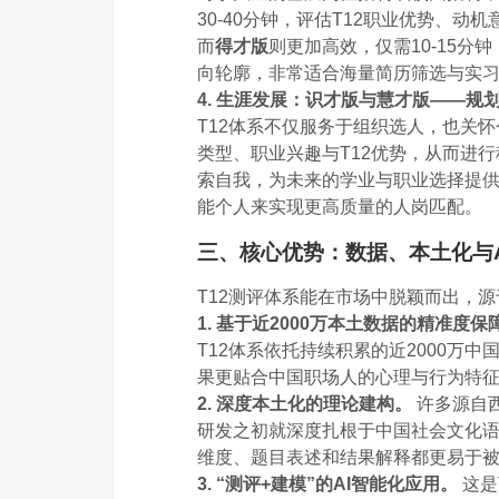
30-40分钟，评估T12职业优势、
而
得才版
则更加高效，仅需10-15分
向轮廓，非常适合海量简历筛选与实
4. 生涯发展：识才版与慧才版——规
T12体系不仅服务于组织选人，也关
类型、职业兴趣与T12优势，从而进
索自我，为未来的学业与职业选择提供
能个人来实现更高质量的人岗匹配。
三、核心优势：数据、本土化与
T12测评体系能在市场中脱颖而出，
1. 基于近2000万本土数据的精准度保
T12体系依托持续积累的近2000万
果更贴合中国职场人的心理与行为特
2. 深度本土化的理论建构。
许多源自西
研发之初就深度扎根于中国社会文化
维度、题目表述和结果解释都更易于
3. “测评+建模”的AI智能化应用。
这是