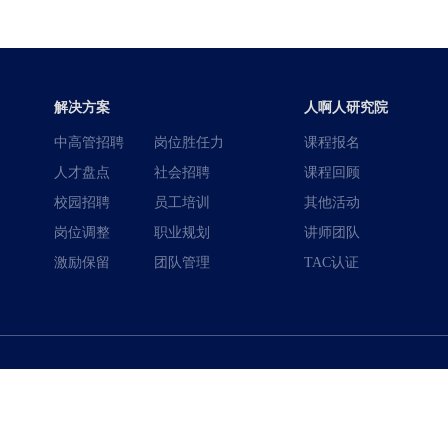
解决方案
人啊人研究院
中高管招聘
岗位胜任力
课程报名
人才盘点
社会招聘
课程回顾
校园招聘
员工培训
其他活动
岗位调整
职业规划
讲师团队
激励保留
团队管理
TAC认证
400-996-0801
全国热线：