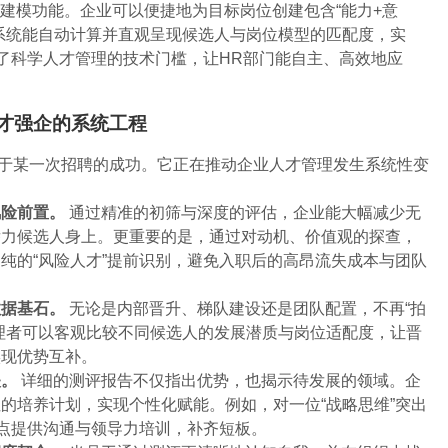
位建模功能。企业可以便捷地为目标岗位创建包含“能力+意
系统能自动计算并直观呈现候选人与岗位模型的匹配度，实
低了科学人才管理的技术门槛，让HR部门能自主、高效地应
才强企的系统工程
止于某一次招聘的成功。它正在推动企业人才管理发生系统性变
风险前置。
通过精准的初筛与深度的评估，企业能大幅减少无
潜力候选人身上。更重要的是，通过对动机、价值观的探查，
纯的“风险人才”提前识别，避免入职后的高昂流失成本与团队
数据基石。
无论是内部晋升、梯队建设还是团队配置，不再“拍
理者可以客观比较不同候选人的发展潜质与岗位适配度，让晋
实现优势互补。
矢。
详细的测评报告不仅指出优势，也揭示待发展的领域。企
的培养计划，实现个性化赋能。例如，对一位“战略思维”突出
重点提供沟通与领导力培训，补齐短板。