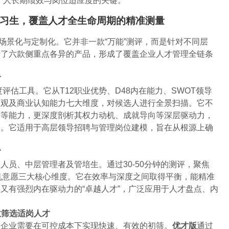
个人长期绩效与岗位适应度的关键。
实习生，覆盖人才全生命周期的精准测量
的场景化与定制化。它并非一款“万能”测评，而是针对不同层
计了六款侧重点各异的产品，形成了覆盖企业人才管理全链条
才
度评估工具。它从T12职业优势、D48内在能力、SWOT领导
值观及商业认知能力七大维度，对候选人进行全景扫描。它不
力等能力，更深度剖析其权力动机、成就导向等深层驱动力，
合。它适用于高层领导招聘与管理岗位建模，旨在从根源上确
才
人员、中层管理者及管培生。通过30-50分钟的测评，聚焦
动机意愿三大核心维度。它在效率与深度之间取得平衡，能精准
又有强烈内在驱动力的“卓越人才”，广泛应用于人才盘点、内
效筛选适岗人才
，企业需要在可控成本下实现快速、有效的初筛。
优才版
通过