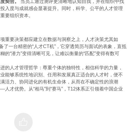
深度契合。
当员工通过测评更清晰地认知自我，并在组织中找
作投入度与成就感会显著提升。同时，科学、公平的人才管理
的重要组织资本。
一项重要决策都应建立在数据与洞察之上，人才决策尤其如
备了一台精密的“人才CT机”，它穿透简历与面试的表象，直抵
的“潜力”变得清晰可见，让难以衡量的“匹配”变得有数可
先进的人才管理哲学：尊重个体的独特性，相信科学的力量，
企业能够系统性地识别、任用和发展真正适合的人才时，便不
充满活力、协同进化的有机生命体，从而在不确定性的浪潮
人才优势。从“相马”到“赛马”，T12体系正引领着中国企业