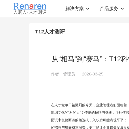
解决方案
产品服务
测评解决方案
人才测评产品
T12人才测评
社会招聘
T12人才素质测评
岗位胜任力建模
职业规划测评
中高层评估
领导潜力测评
人才盘点
青年干部能力测评
从“相马”到“赛马”：T
校园招聘
心理健康测评
领导力评估
学生选科测评
作者：管理员
2026-03-25
员工生涯规划
人才测评工具
360°在线评估
AI招聘测评工具
学生职业规划
AI人岗匹配工具
在人才竞争日益激烈的今天，企业管理者们面临着
组织文化的“对的人”？传统的招聘与选拔，往往依
面试中侃侃而谈的候选人，入职后可能表现平平；
的招聘与培养成本浪费，更可能让企业错失发展良机。