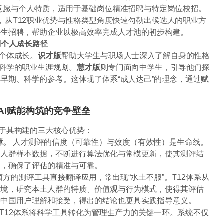
动机意愿与个人特质，适用于基础岗位精准招聘与特定岗位校招。
钟，从T12职业优势与性格类型角度快速勾勒出候选人的职业方
习生招聘，帮助企业以极高效率完成人才池的初步构建。
划个人成长路径
怀个体成长。
识才版
帮助大学生与职场人士深入了解自身的性格
行科学的职业生涯规划。
慧才版
则专门面向中学生，引导他们探
早期、科学的参考。这体现了体系“成人达己”的理念，通过赋
AI赋能构筑的竞争壁垒
源于其构建的三大核心优势：
障。
人才测评的信度（可靠性）与效度（有效性）是生命线。
中国人群样本数据，不断进行算法优化与常模更新，使其测评结
征，确保了评估的精准与可靠。
方的测评工具直接翻译应用，常出现“水土不服”。T12体系从
语境，研究本土人群的特质、价值观与行为模式，使得其评估
被中国用户理解和接受，得出的结论也更具实践指导意义。
T12体系将科学工具转化为管理生产力的关键一环。系统不仅