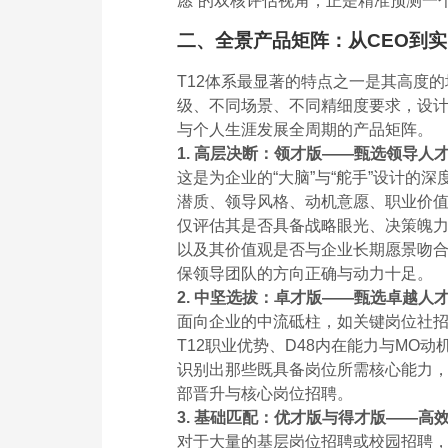
愿”的双核评估视角，正是精准预测一
二、全景产品矩阵：从CEO到
T12体系最显著的特点之一是其高度
级、不同场景、不同精细度要求，设
与个人生涯发展全周期的产品矩阵。
1. 高层决断：领才版——甄选领导人
这是为企业的“大脑”与“舵手”设计的深
潜质、领导风格、动机意愿、职业价
仅评估其是否具备战略眼光、决策魄
以及其价值观是否与企业长期愿景吻
保领导团队的方向正确与动力十足。
2. 中坚选拔：卓才版——甄选卓越人
面向企业的中流砥柱，如关键岗位社招
T12职业优势、D48内在能力与MO
识别出那些既具备岗位所需核心能力，
部晋升与核心岗位招聘。
3. 基础匹配：优才版与得才版——高
对于大量的基层岗位招聘或校园招聘