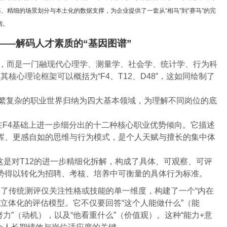
、精细的场景划分与本土化的数据支撑，为企业提供了一套从“相马”到“赛马”的完
循。
8——解码人才素质的“基因图谱”
具，而是一门融现代心理学、测量学、社会学、统计学、行为科
核心理论框架可以概括为“F4、T12、D48”，这如同绘制了
繁复杂的职业世界归纳为四大基本领域，为理解不同岗位的底
在F4基础上进一步细分出的十二种核心职业优势倾向。它描述
挥、更感自如的思维与行为模式，是个人天赋与擅长的集中体
这是对T12的进一步精细化拆解，构成了具体、可观察、可评
势得以转化为招聘、考核、培养中可衡量的具体行为标准。
了传统测评仅关注性格或技能的单一维度，构建了一个“内在
、立体化的评估模型。它不仅要回答“这个人能做什么”（能
力”（动机），以及“他看重什么”（价值观）。这种“能力+意