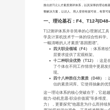
推出的T12人才素质测评体系，以其深厚的理论根基
整解决方案，让识人、用人变得有据可依，有章可
一、理论基石：F4、T12与D4
T12测评体系并非简单的心理测试工
学及计算机技术于一体的综合性科学。其
一幅清晰的人才素质“基因图谱”。
四大职业领域（F4）
：体系将纷
层要求提供了宏观框架。
十二种职业优势（T12）
：这是
了个体在不同工作情境中更易发
现。
四十八种胜任力素质（D48）
：
估的素质词库。它使得抽象的优
这一理论体系的核心突破在于，它超越
能力-动机意愿-职业价值观”等多维度
力），更要探究“他愿意为什么而持续努