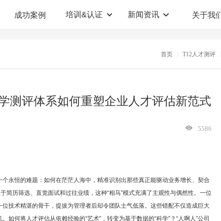
培训&认证
新闻资讯
成功案例
关于我
定制解决方案
人才测评系统
首页
T12人才测评
职业教育机构
T12人才测评系统
企业管理咨询
人啊人测评云系统
12科学测评体系如何重塑企业人才评估新范式
360°评估系统
5586
一个永恒的难题：如何在茫茫人海中，精准识别出那些真正能驱动业务增长、契合
赖于简历筛选、直觉面试和过往业绩，这种“相马”模式充满了主观性与偶然性。一位
一位技术精湛的骨干，提拔为管理者后却令团队士气低落。这些错配不仅造成巨大
如何将人才评估从依赖经验的“艺术”，转变为基于数据的“科学”？“人啊人”公司