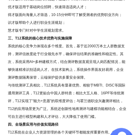
优才版适用于基础岗位招聘，快速筛选适岗人才；
得才版面向海量人才筛选，10-15分钟即可了解受测者的优势职业方向；
识才版帮助个人进行职业生涯规划；
慧才版专门针对中学生涯规划需求。
三、T12系统的核心技术优势与实施保障
系统的核心竞争力体现在多个维度。首先，基于近2000万本土人群数据支
持，测评信效度处于行业领先水平，确保评估结果的准确性和稳定性。其
次，系统采用AI+多种建模方式，结合测评数据直观呈现人岗匹配情况，能
够快速精准识别适岗人才。在技术架构上，系统操作界面友好易用，企业
测评数据隔离保管，云端保护提供多重安全保障。
与传统测评工具相比，T12系统具有显著优势。相较于MBTI、DISC等国际
通用测评工具，T12更贴合中国人群特质；相比大五人格、16PF等传统测
评，T12实现了"能力+意愿"的双维度评估；与霍兰德职业兴趣测评相比，
T12的应用场景更为广泛。系统还创新性地将测评与建模功能相结合，企业
可自主进行模型构建和人才评估，大大降低了使用门槛。
四、全场景应用与价值实现路径
T12系统在企业人力资源管理的各个关键环节都能发挥重要作用。在招聘选