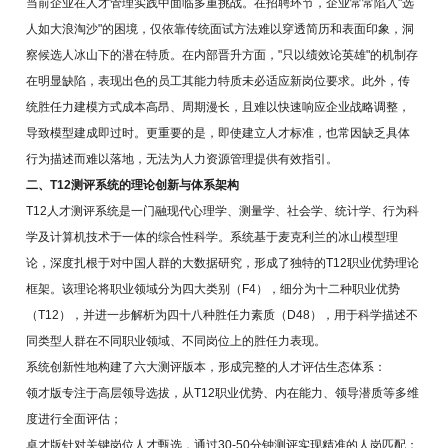
当前企业在人才管理实践中面临多重挑战。在招聘环节，企业常常陷入"选
人如大浪淘沙"的困境，仅依靠传统面试方法难以穿透简历和表面印象，洞
察候选人冰山下的潜在特质。在内部晋升方面，"只以绩效论英雄"的机制存
在明显缺陷，表现出色的员工其能力特质未必适应新岗位要求。此外，传
统胜任力建模方式成本高昂、周期漫长，且难以快速响应企业战略调整，
导致模型建成即过时。更重要的是，即使建立人才标准，也常因缺乏具体
行为描述而难以落地，无法为人力资源管理提供有效指引。
二、T12测评系统的理论创新与体系架构
T12人才测评系统是一门融现代心理学、测量学、社会学、统计学、行为科
学及计算机技术于一体的综合性科学。系统基于麦克利兰的冰山模型理
论，深度扎根于对中国人群的大数据研究，形成了独特的T12职业优势理论
框架。该理论将职业领域分为四大类别（F4），细分为十二种职业优势
（T12），并进一步解析为四十八种胜任力素质（D48），用于科学描述不
同类型人群在不同职业领域、不同岗位上的胜任力表现。
系统创新性地构建了六大测评版本，形成完整的人才评估生态体系：
领才版专注于高层领导选拔，从T12职业优势、内在能力、领导潜质等多维
度进行全面评估；
卓才版针对关键岗位人才甄选，通过30-50分钟测评实现精准的人岗匹配；