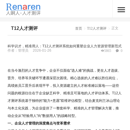
T12人才测评
正文
首页
T12人才测评
科学识才，精准用人：T12人才测评系统如何重塑企业人力资源管理新范式
作者：管理员
2026-01-26
5865
0
在当今激烈的人才竞争中，企业不仅面临"选人难"的挑战，更在人才选拔、
晋升、培养等关键环节遭遇深层次困境。精心选拔的人才难以胜任岗位，
高绩效员工晋升后表现平平，投入资源建立的人才标准难以落地——这些
问题的根源往往在于企业缺乏科学、精准且可落地的人才评估体系。T12人
才测评系统基于独特的"能力+意愿"双维评估模型，结合麦克利兰冰山理论
与本土化实践，为企业提供了一整套科学、精准的人才管理解决方案，推
动企业从"经验用人"向"数据用人"的战略转型。
一、企业人才管理的深度痛点与变革需求