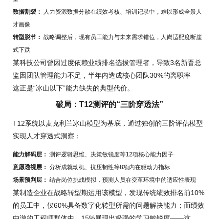
数据割裂：
人力资源数据分散在绩效考核、培训记录中，难以形成全景人
才画像
转型脱节：
战略调整后，现有员工能力与未来需求错位，人岗适配度断崖
式下跌
某科技公司曾因过度依赖业绩排名选拔管理者，导致3名新晋总
监因团队管理能力不足，半年内造成核心团队30%的离职率——
这正是“冰山以下”能力缺失的典型代价。
破局：T12测评的“三阶穿透法”
T12系统以麦克利兰冰山模型为基底，通过独创的三阶评估模型
实现人才穿透式洞察：
能力解码层：
测评逻辑思维、决策敏锐度等12项核心能力因子
意愿透视层：
分析成就动机、抗压韧性等8项内在驱动力指标
场景预判层：
结合岗位挑战模拟，预测人员在变革环境中的适应性表现
某制造企业在战略转型期运用该模型，发现传统绩效排名前10%
的员工中，仅60%具备数字化转型所需的问题解决能力；而绩效
中游的工程师群体中，15%展现出极强的学习敏锐度——这