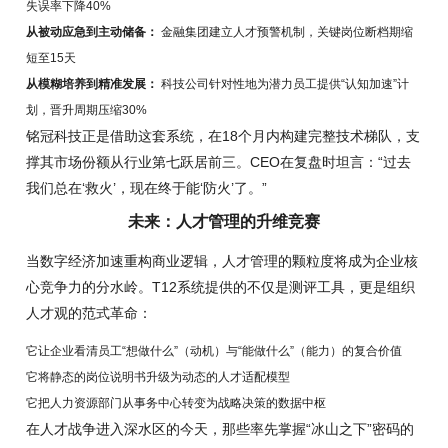
失误率下降40%
从被动应急到主动储备：
金融集团建立人才预警机制，关键岗位断档期缩
短至15天
从模糊培养到精准发展：
科技公司针对性地为潜力员工提供“认知加速”计
划，晋升周期压缩30%
铭冠科技正是借助这套系统，在18个月内构建完整技术梯队，支
撑其市场份额从行业第七跃居前三。CEO在复盘时坦言：“过去
我们总在‘救火’，现在终于能‘防火’了。”
未来：人才管理的升维竞赛
当数字经济加速重构商业逻辑，人才管理的颗粒度将成为企业核
心竞争力的分水岭。T12系统提供的不仅是测评工具，更是组织
人才观的范式革命：
它让企业看清员工“想做什么”（动机）与“能做什么”（能力）的复合价值
它将静态的岗位说明书升级为动态的人才适配模型
它把人力资源部门从事务中心转变为战略决策的数据中枢
在人才战争进入深水区的今天，那些率先掌握“冰山之下”密码的