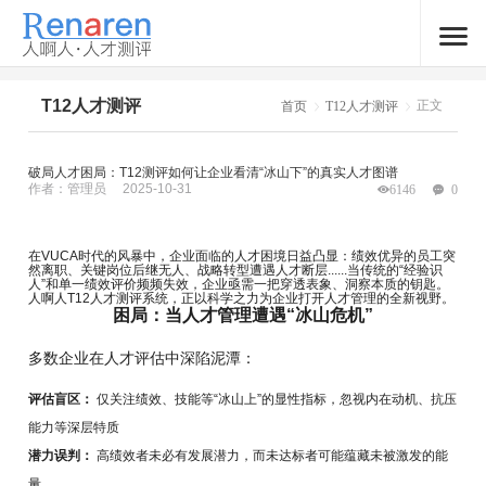
T12人才测评
正文
首页
T12人才测评
破局人才困局：T12测评如何让企业看清“冰山下”的真实人才图谱
作者：管理员
2025-10-31
6146
0
在VUCA时代的风暴中，企业面临的人才困境日益凸显：绩效优异的员工突
然离职、关键岗位后继无人、战略转型遭遇人才断层......当传统的“经验识
人”和单一绩效评价频频失效，企业亟需一把穿透表象、洞察本质的钥匙。
人啊人T12人才测评系统，正以科学之力为企业打开人才管理的全新视野。
困局：当人才管理遭遇“冰山危机”
多数企业在人才评估中深陷泥潭：
评估盲区：
仅关注绩效、技能等“冰山上”的显性指标，忽视内在动机、抗压
能力等深层特质
潜力误判：
高绩效者未必有发展潜力，而未达标者可能蕴藏未被激发的能
量