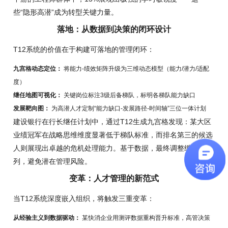
些“隐形高潜”成为转型关键力量。
落地：从数据到决策的闭环设计
T12系统的价值在于构建可落地的管理闭环：
九宫格动态定位：
将能力-绩效矩阵升级为三维动态模型（能力/潜力/适配
度）
继任地图可视化：
关键岗位标注3级后备梯队，标明各梯队能力缺口
发展靶向图：
为高潜人才定制“能力缺口-发展路径-时间轴”三位一体计划
建设银行在行长继任计划中，通过T12生成九宫格发现：某大区
业绩冠军在战略思维维度显著低于梯队标准，而排名第三的候选
人则展现出卓越的危机处理能力。基于数据，最终调整继任序
列，避免潜在管理风险。
变革：人才管理的新范式
当T12系统深度嵌入组织，将触发三重变革：
从经验主义到数据驱动：
某快消企业用测评数据重构晋升标准，高管决策