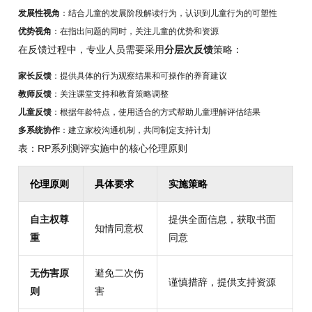
发展性视角
：结合儿童的发展阶段解读行为，认识到儿童行为的可塑性
优势视角
：在指出问题的同时，关注儿童的优势和资源
在反馈过程中，专业人员需要采用
分层次反馈
策略：
家长反馈
：提供具体的行为观察结果和可操作的养育建议
教师反馈
：关注课堂支持和教育策略调整
儿童反馈
：根据年龄特点，使用适合的方式帮助儿童理解评估结果
多系统协作
：建立家校沟通机制，共同制定支持计划
表：RP系列测评实施中的核心伦理原则
伦理原则
具体要求
实施策略
自主权尊
提供全面信息，获取书面
知情同意权
重
同意
无伤害原
避免二次伤
谨慎措辞，提供支持资源
则
害