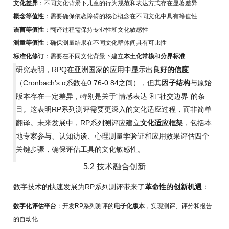
文化差异
：不同文化背景下儿童的行为规范和表达方式存在显著差异
概念等值性
：需要确保依恋障碍的核心概念在不同文化中具有等值性
语言等值性
：翻译过程需保持专业性和文化敏感性
测量等值性
：确保测量结果在不同文化群体间具有可比性
标准化修订
：需要在不同文化背景下建立
本土化常模
和
分界标准
研究表明，RPQ在亚洲国家的应用中显示出
良好的信度
（Cronbach's α系数在0.76-0.84之间），但其
因子结构
与原始
版本存在一定差异，特别是关于“情感表达”和“社交边界”的条
目。这表明RP系列测评需要更深入的文化适应过程，而非简单
翻译。未来发展中，RP系列测评应建立
文化适应框架
，包括本
地专家参与、认知访谈、心理测量学验证和应用效果评估四个
关键步骤，确保评估工具的文化敏感性。
5.2 技术融合创新
数字技术的快速发展为RP系列测评带来了
革命性的创新机遇
：
数字化评估平台
：开发RP系列测评的
电子化版本
，实现测评、评分和报告
的自动化