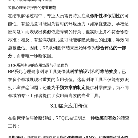
遵循心理测评报告的
专业规范
在结果解读过程中，专业人员需要特别注意
假阳性
和
假阴性
的可
能性。有些儿童可能因为暂时的环境压力（如家庭变故、学校适
应问题）而表现出类似依恋障碍的行为，但实际上并不符合诊断
标准；相反，有些高功能儿童可能能够隐藏自己的困难，导致问
题被低估。因此，RP系列测评结果应始终作为
综合评估的一部
分
，而非唯一诊断依据。
3 RP系列测评的应用场景与价值优势
RP系列心理健康测评工具凭借其
科学的设计
和
可靠的效度
，已
在多个领域展现出重要的应用价值。这套测评工具不仅能有效识
别儿童依恋问题，还能为
干预方案的制定
提供科学依据，为不同
领域的专业工作者提供了实用而高效的专业工具。
3.1 临床应用价值
在临床评估与诊断领域，RPQ已被证明是一种
敏感而有效
的筛查
工具：
早期识别
：能够早期识别存在
反应性依恋障碍（RAD）
和
脱抑制性社会交