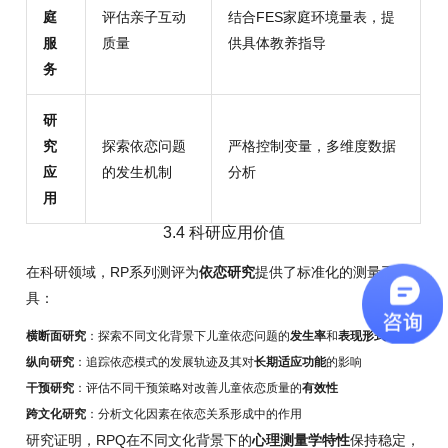
庭
评估亲子互动
结合FES家庭环境量表，提
服
质量
供具体教养指导
务
研
究
探索依恋问题
严格控制变量，多维度数据
应
的发生机制
分析
用
3.4 科研应用价值
在科研领域，RP系列测评为
依恋研究
提供了标准化的测量工
具：
横断面研究
：探索不同文化背景下儿童依恋问题的
发生率
和
表现形式
纵向研究
：追踪依恋模式的发展轨迹及其对
长期适应功能
的影响
干预研究
：评估不同干预策略对改善儿童依恋质量的
有效性
跨文化研究
：分析文化因素在依恋关系形成中的作用
研究证明，RPQ在不同文化背景下的
心理测量学特性
保持稳定，