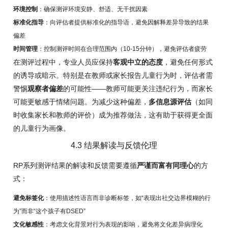
环境控制
：确保测评环境安静、舒适、无干扰因素
标准化指导
：向评估者提供标准化的指导语，避免因解释差异导致的结果
偏差
时间管理
：控制测评时间在合理范围内（10-15分钟），避免评估者疲劳
在测评过程中，专业人员应保持
客观中立的态度
，避免任何形式
的诱导或暗示。特别是在教师或家长报告儿童行为时，评估者需
警惕
观察者偏差
的可能性——教师可能更关注违纪行为，而家长
可能更敏感于情绪问题。为减少这种偏差，
多信息源评估
（如同
时收集家长和教师的评价）成为推荐做法，这有助于获得更全面
的儿童行为画像。
4.3 结果解读与反馈伦理
RP系列测评结果的解读和反馈需要遵循
严谨而富有同理心
的方
式：
避免标签化
：使用描述性语言而非诊断标签，如“表现出社交边界模糊的行
为”而非“这个孩子有DSED”
文化敏感性
：考虑文化背景对行为表现的影响，避免将文化差异病理化