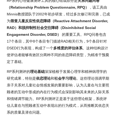
RP系列心理健康测评工具的核心组成部分是
关系问题问卷
（Relationship Problem Questionnaire, RPQ）
，该工具由
Minnis教授团队于2002年初步研发，经过多次修订和完善，已成
为
筛查儿童反应性依恋障碍（Reactive Attachment Disorder,
RAD）和脱抑制性社会交往障碍（Disinhibited Social
Engagement Disorder, DSED）
的重要工具。RPQ问卷包含
17个条目，其中8个条目专门描述RAD相关行为，9个条目针对
DSED行为表现，构成了一个
多维度的评估体系
。这种结构设计
使评估者能够有效区分两种不同的依恋障碍类型，为精准干预奠
定了基础。
RP系列测评的
理论基础
深深植根于发展心理学和精神病理学的
研究成果，特别是
依恋理论
和
社会学习理论
。这些理论强调早期
亲子关系对儿童社会情感发展的重要影响，认为儿童在与主要照
顾者的互动中形成的内在行为模式会深刻影响其未来的人际关系
和情绪调节能力。RP系列测评正是基于这些理论框架，系统评
估儿童在与照顾者互动中表现出的行为模式，从而推断其依恋关
系的质量及潜在问题。