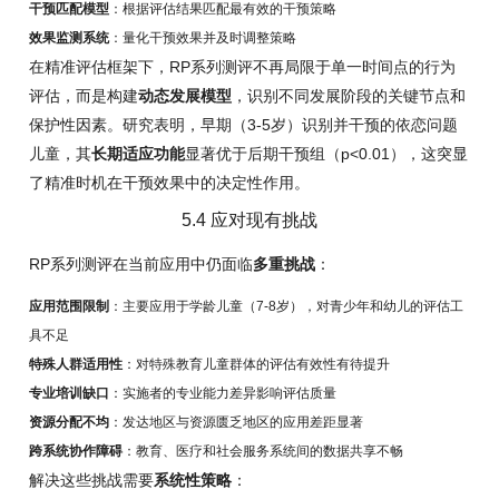
干预匹配模型
：根据评估结果匹配最有效的干预策略
效果监测系统
：量化干预效果并及时调整策略
在精准评估框架下，RP系列测评不再局限于单一时间点的行为
评估，而是构建
动态发展模型
，识别不同发展阶段的关键节点和
保护性因素。研究表明，早期（3-5岁）识别并干预的依恋问题
儿童，其
长期适应功能
显著优于后期干预组（p<0.01），这突显
了精准时机在干预效果中的决定性作用。
5.4 应对现有挑战
RP系列测评在当前应用中仍面临
多重挑战
：
应用范围限制
：主要应用于学龄儿童（7-8岁），对青少年和幼儿的评估工
具不足
特殊人群适用性
：对特殊教育儿童群体的评估有效性有待提升
专业培训缺口
：实施者的专业能力差异影响评估质量
资源分配不均
：发达地区与资源匮乏地区的应用差距显著
跨系统协作障碍
：教育、医疗和社会服务系统间的数据共享不畅
解决这些挑战需要
系统性策略
：