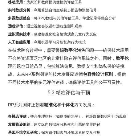
移动应用
：为家长和教师提供便捷的评估工具
实时数据分析
：利用算法自动生成初步报告和预警信号
多源数据整合
：将RPQ数据与其他评估工具、学业记录等整合分析
远程评估
：通过视频会议进行远程施测和观察
虚拟现实技术
：创建标准化社交情境观察儿童行为反应
人工智能应用
：利用机器学习分析复杂行为模式
在技术融合过程中，需要警惕
数字化鸿沟
问题——确保技术应用
不会将资源匮乏地区的儿童排除在评估系统之外。同时，
数字伦
理
问题也日益凸显，包括算法偏见、数据安全和隐私保护等挑
战。未来RP系列测评的技术发展应遵循
包容性设计原则
，提供
不同技术水平的多元评估途径，确保评估工具的公平可及性。
5.3 精准评估与干预
RP系列测评正朝着
精准化
和
个体化
方向发展：
多模态评估
：整合生理指标（如皮质醇水平）、神经影像数据和行为观察
发展轨迹追踪
：建立纵向数据库分析依恋问题的发展路径
基因环境交互研究
：探索遗传因素与环境因素的交互作用