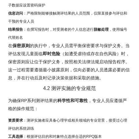
子数据应设置密码保护
信息访问
：严格限制能够接触测评结果的人员范围，仅限直接参与评估和
干预的专业人员
结果报告
：在撰写报告时，对受测者的个人信息进行
脱敏处理
，使用编号
代替姓名
在
保密原则
的执行中，专业人员需平衡保密要求与保护义务。当
评估发现儿童面临
即时危险
（如遭受虐待或存在自伤风险）时，
保密原则应让位于保护义务，按照相关法律法规启动报告程序。
这一过程需要遵循最小披露原则，仅向必要的人员透露必要的信
息，并在行动后及时记录决策依据和采取的措施。
4.2 测评实施的专业规范
为确保RP系列测评结果的
科学性和可靠性
，专业人员应遵循严
格的操作规范：
资质要求
：测评实施者应具备心理学或相关领域的专业背景，接受过心理
评估的系统训练
工具选择
：根据评估目的和对象特点选择合适的RPQ版本