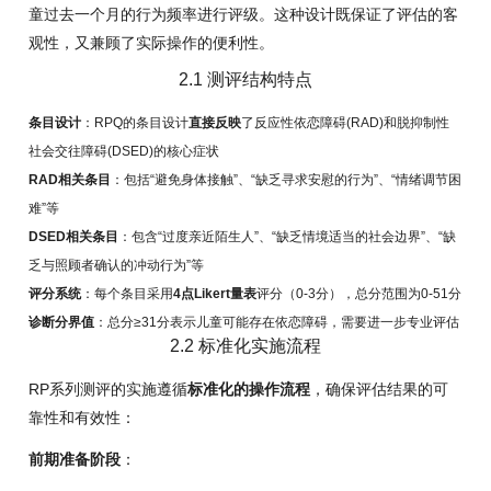
童过去一个月的行为频率进行评级。这种设计既保证了评估的客
观性，又兼顾了实际操作的便利性。
2.1 测评结构特点
条目设计
：RPQ的条目设计
直接反映
了反应性依恋障碍(RAD)和脱抑制性
社会交往障碍(DSED)的核心症状
RAD相关条目
：包括“避免身体接触”、“缺乏寻求安慰的行为”、“情绪调节困
难”等
DSED相关条目
：包含“过度亲近陌生人”、“缺乏情境适当的社会边界”、“缺
乏与照顾者确认的冲动行为”等
评分系统
：每个条目采用
4点Likert量表
评分（0-3分），总分范围为0-51分
诊断分界值
：总分≥31分表示儿童可能存在依恋障碍，需要进一步专业评估
2.2 标准化实施流程
RP系列测评的实施遵循
标准化的操作流程
，确保评估结果的可
靠性和有效性：
前期准备阶段
：