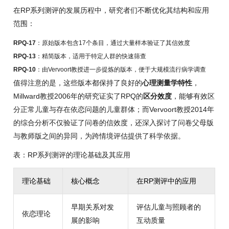
在RP系列测评的发展历程中，研究者们不断优化其结构和应用
范围：
RPQ-17
：原始版本包含17个条目，通过大量样本验证了其信效度
RPQ-13
：精简版本，适用于特定人群的快速筛查
RPQ-10
：由Vervoort教授进一步提炼的版本，便于大规模流行病学调查
值得注意的是，这些版本都保持了良好的
心理测量学特性
，
Millward教授2006年的研究证实了RPQ的
区分效度
，能够有效区
分正常儿童与存在依恋问题的儿童群体；而Vervoort教授2014年
的综合分析不仅验证了问卷的信效度，还深入探讨了问卷父母版
与教师版之间的异同，为跨情境评估提供了科学依据。
表：RP系列测评的理论基础及其应用
理论基础
核心概念
在RP测评中的应用
早期关系对发
评估儿童与照顾者的
依恋理论
展的影响
互动质量