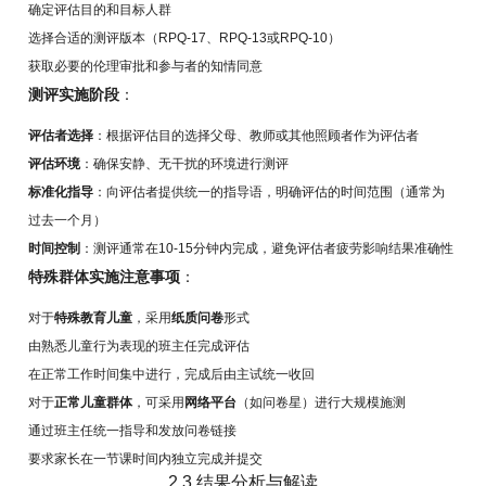
确定评估目的和目标人群
选择合适的测评版本（RPQ-17、RPQ-13或RPQ-10）
获取必要的伦理审批和参与者的知情同意
测评实施阶段
：
评估者选择
：根据评估目的选择父母、教师或其他照顾者作为评估者
评估环境
：确保安静、无干扰的环境进行测评
标准化指导
：向评估者提供统一的指导语，明确评估的时间范围（通常为
过去一个月）
时间控制
：测评通常在10-15分钟内完成，避免评估者疲劳影响结果准确性
特殊群体实施注意事项
：
对于
特殊教育儿童
，采用
纸质问卷
形式
由熟悉儿童行为表现的班主任完成评估
在正常工作时间集中进行，完成后由主试统一收回
对于
正常儿童群体
，可采用
网络平台
（如问卷星）进行大规模施测
通过班主任统一指导和发放问卷链接
要求家长在一节课时间内独立完成并提交
2.3 结果分析与解读