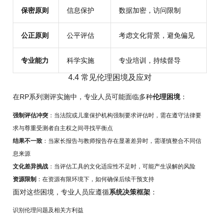
保密原则
信息保护
数据加密，访问限制
公正原则
公平评估
考虑文化背景，避免偏见
专业能力
科学实施
专业培训，持续督导
4.4 常见伦理困境及应对
在RP系列测评实施中，专业人员可能面临多种
伦理困境
：
强制评估冲突
：当法院或儿童保护机构强制要求评估时，需在遵守法律要
求与尊重受测者自主权之间寻找平衡点
结果不一致
：当家长报告与教师报告存在显著差异时，需谨慎整合不同信
息来源
文化差异挑战
：当评估工具的文化适应性不足时，可能产生误解的风险
资源限制
：在资源有限环境下，如何确保后续干预支持
面对这些困境，专业人员应遵循
系统决策框架
：
识别伦理问题及相关方利益