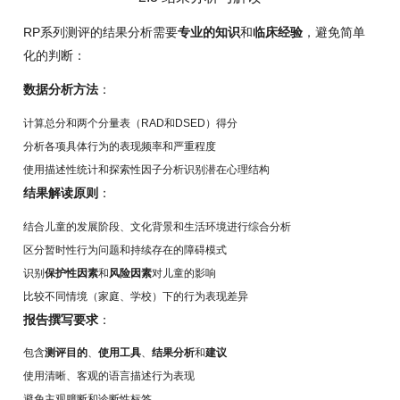
RP系列测评的结果分析需要
专业的知识
和
临床经验
，避免简单
化的判断：
数据分析方法
：
计算总分和两个分量表（RAD和DSED）得分
分析各项具体行为的表现频率和严重程度
使用描述性统计和探索性因子分析识别潜在心理结构
结果解读原则
：
结合儿童的发展阶段、文化背景和生活环境进行综合分析
区分暂时性行为问题和持续存在的障碍模式
识别
保护性因素
和
风险因素
对儿童的影响
比较不同情境（家庭、学校）下的行为表现差异
报告撰写要求
：
包含
测评目的
、
使用工具
、
结果分析
和
建议
使用清晰、客观的语言描述行为表现
避免主观臆断和诊断性标签