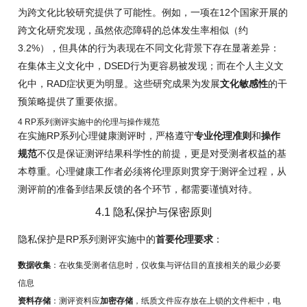
为跨文化比较研究提供了可能性。例如，一项在12个国家开展的
跨文化研究发现，虽然依恋障碍的总体发生率相似（约
3.2%），但具体的行为表现在不同文化背景下存在显著差异：
在集体主义文化中，DSED行为更容易被发现；而在个人主义文
化中，RAD症状更为明显。这些研究成果为发展
文化敏感性
的干
预策略提供了重要依据。
4 RP系列测评实施中的伦理与操作规范
在实施RP系列心理健康测评时，严格遵守
专业伦理准则
和
操作
规范
不仅是保证测评结果科学性的前提，更是对受测者权益的基
本尊重。心理健康工作者必须将伦理原则贯穿于测评全过程，从
测评前的准备到结果反馈的各个环节，都需要谨慎对待。
4.1 隐私保护与保密原则
隐私保护是RP系列测评实施中的
首要伦理要求
：
数据收集
：在收集受测者信息时，仅收集与评估目的直接相关的最少必要
信息
资料存储
：测评资料应
加密存储
，纸质文件应存放在上锁的文件柜中，电