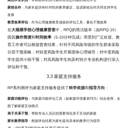
家校合作
：为家长提供有针对性的教养建议，促进家校合作共同支持学生
发展
教育效果评估
：作为心理健康教育成效的评估工具，量化干预效果
在
大规模学校心理健康普查
中，RPQ的简洁版本（如RPQ-10）
因其
操作简便
和
时间效率
（5-10分钟完成）而受到广泛欢迎。教
育工作者可以根据普查结果，针对不同风险等级的学生群体采取
分层干预策略：对轻度风险学生开展团体心理辅导；对中度风险
学生提供小组干预；对高风险学生则及时转介专业机构进行深入
评估和干预。
3.3 家庭支持服务
RP系列测评为家庭支持服务提供了
科学依据
和
指导方向
：
家庭功能评估
：与家庭功能评估工具（如家庭环境量表FES）结合使用，全
面了解家庭互动模式
亲子关系干预
：帮助专业人员识别需要强化亲子互动的家庭
家长教养指导
：根据评估结果为家长提供具体的教养行为指导