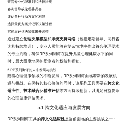
查阅专业伦理准则和法律法规
咨询督导或伦理委员会
评估各种行动方案的利弊
选择最优方案并记录决策过程
实施后评估决策效果并调整
通过建立
伦理决策模型
和
系统支持网络
（包括定期督导、同行咨
询和持续培训），专业人员能够在复杂情境中作出符合伦理要求
的专业判断，确保RP系列测评在提升儿童心理健康水平的同
时，最大限度地保护受测者的权益和福祉。
5 RP系列测评的未来发展与挑战
随着心理健康领域的不断发展，RP系列测评面临着新的发展机
遇与挑战。在保持其核心价值的同时，该系列工具需要在
跨文化
适应性
、
技术融合
及
精准评估
等方面持续创新，以满足日益复杂
的心理健康评估需求。
5.1 跨文化适应与发展方向
RP系列测评工具的
跨文化适应性
是当前面临的主要挑战之一：