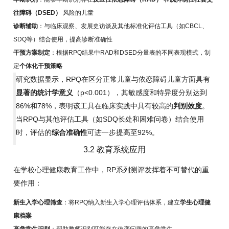
往障碍（DSED）
风险的儿童
诊断辅助
：与临床观察、发展史访谈及其他标准化评估工具（如CBCL、
SDQ等）结合使用，提高诊断准确性
干预方案制定
：根据RPQ结果中RAD和DSED分量表的不同表现模式，制
定
个体化干预策略
研究数据显示，RPQ在区分正常儿童与依恋障碍儿童方面具有
显著的统计学意义
（p<0.001），其敏感度和特异度分别达到
86%和78%，表明该工具在临床实践中具有较高的
判别效度
。
当RPQ与其他评估工具（如SDQ长处和困难问卷）结合使用
时，评估的
综合准确性
可进一步提高至92%。
3.2 教育系统应用
在学校心理健康教育工作中，RP系列测评发挥着不可替代的重
要作用：
新生入学心理筛查
：将RPQ纳入新生入学心理评估体系，建立
学生心理健
康档案
高危学生识别
：帮助教师识别可能存在依恋问题的高危学生