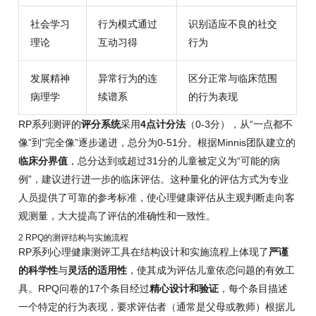
社会学习
行为模式通过
识别适应不良的社交
理论
互动习得
行为
发展精神
异常行为的连
区分正常与临床范围
病理学
续谱系
的行为表现
RP系列测评的
评分系统
采用
4点计分法
（0-3分），从“一点都不
像”到“完全像”逐步递进，总分为0-51分。根据Minnis团队建立的
临床分界值
，总分达到或超过31分的儿童被定义为“可能的病
例”，建议进行进一步的临床评估。这种量化的评估方式为专业
人员提供了可靠的参考标准，使心理健康评估从主观判断走向客
观测量，大大提高了评估的准确性和一致性。
2 RPQ的测评结构与实施流程
RP系列心理健康测评工具在结构设计和实施流程上体现了
严谨
的科学性
与
灵活的适用性
，使其成为评估儿童依恋问题的有效工
具。RPQ问卷的17个条目经过
精心设计和验证
，每个条目描述
一个特定的行为表现，要求评估者（通常是父母或教师）根据儿