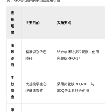
表：RP系列测评的多场景应用价值
应
用
主要目的
实施要点
场
景
临
床
精准识别依恋
结合临床访谈和观察，使用
诊
障碍
完整版RPQ-17
断
学
校
大规模学生心
采用简化版RPQ-10，与
筛
理健康普查
SDQ等工具联合使用
查
家