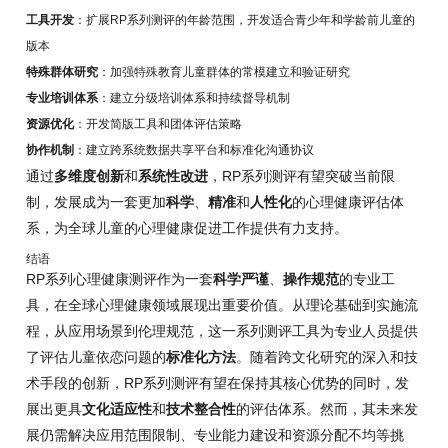
工具开发
：扩展RP系列测评的年龄范围，开发适合青少年和学龄前儿童的
版本
特殊群体研究
：加强特殊教育儿童群体的常模建立和验证研究
专业培训体系
：建立分级培训体系和持续督导机制
资源优化
：开发简版工具和团体评估策略
协作机制
：建立跨系统数据共享平台和标准化沟通协议
通过
多维度创新
和
系统性改进
，RP系列测评有望突破当前限
制，发展成为一套更加
科学
、
精准
和
人性化
的心理健康评估体
系，为全球儿童的心理健康促进工作提供有力支持。
结语
RP系列心理健康测评作为一套
科学严谨
、
操作规范
的专业工
具，在全球心理健康领域展现出重要价值。从理论基础到实施流
程，从应用场景到伦理规范，这一系列测评工具为专业人员提供
了评估儿童依恋问题的
标准化方法
。随着跨文化研究的深入和技
术手段的创新，RP系列测评有望在保持其核心优势的同时，发
展出更具
文化适应性
和
技术整合性
的评估体系。然而，其未来发
展仍需解决应用范围限制、专业能力建设和资源分配不均等挑