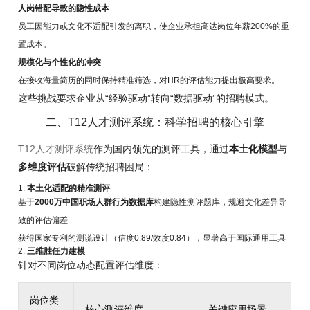
人岗错配导致的隐性成本
员工因能力或文化不适配引发的离职，使企业承担高达岗位年薪200%的重
置成本。
规模化与个性化的冲突
在接收海量简历的同时保持精准筛选，对HR的评估能力提出极高要求。
这些挑战要求企业从“经验驱动”转向“数据驱动”的招聘模式。
二、T12人才测评系统：科学招聘的核心引擎
T12人才测评系统
作为国内领先的测评工具，通过
本土化模型
与
多维度评估
破解传统招聘困局：
1.
本土化适配的精准测评
基于
2000万中国职场人群行为数据库
构建隐性测评题库，规避文化差异导
致的评估偏差
获得国家专利的测谎设计（信度0.89/效度0.84），显著高于国际通用工具
2.
三维胜任力建模
针对不同岗位动态配置评估维度：
岗位类
核心测评维度
关键应用场景