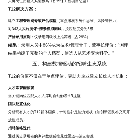
关键岗位用错人风险极高（如环保工程项目总监）
T12解决方案
：
建立
工程管理岗专项评估模型
（重点考核系统性思维、风险管控力）
对343人实施
测评+情景模拟测试
，按匹配度分为5级
严格录用原则
：仅录用四级以上推荐者（占29%）
结果
：录用人员中86%成为技术/管理骨干，董事长评价：“测评
结果构建了完整的个人档案，使选人从艺术变为科学。”
五、构建数据驱动的招聘生态系统
T12的价值不仅在于单点评估，更助力企业建立长效人才机制：
人才库智能预警
当关键岗位匹配人才入库时自动触发HR提醒
团队配置优化
分析现有人才的T12群体画像，针对性补足能力短板（如创新团队补充高开
放性成员）
招聘策略迭代
通过历史录用者的测评数据反推最优渠道与筛选标准