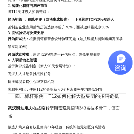
调用T12岗位模型库匹配或定制专属胜任力模型
2.
智能化初筛与测评前置
将T12测评嵌入招聘链路：
简历初筛 → 在线测评（自动生成报告） → HR聚焦TOP20%候选人
某制造企业应用后简历筛选效率提升70%，面试邀约量减少50%
3.
面试验证与决策支持
行为面试法
：根据测评预警点设计验证问题（如抗压能力弱则追问高压场
景应对案例）
跨面试官校准
：通过T12报告统一评估标准，降低主观偏差
4.
入职后动态管理
基于测评报告制定《新人90天发展计划》：
高潜力人才配备挑战性任务
抗压薄弱者提供心理支持机制
离职率对比：使用T12的企业新人6个月离职率平均降低34%
四、标杆案例：T12如何化解大型集团的招聘危机
武汉凯迪电力
在战略转型期需紧急招聘343名技术骨干，但面
临：
候选人均来自名校且拥有3+年经验，传统评估无法区分高潜者