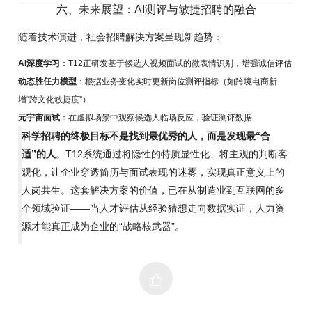
六、未来展望：AI测评与敏捷招聘的融合
随着技术演进，社会招聘解决方案呈现新趋势：
AI深度学习
：T12正研发基于候选人视频面试的微表情识别，增强诚信评估
动态胜任力模型
：根据业务变化实时更新岗位测评指标（如跨境电商新
增“跨文化敏捷度”）
元宇宙面试
：在虚拟场景中观察候选人临场反应，验证测评数据
科学招聘的终极目标不是找到最优秀的人，而是发现最“合
适”的人
。T12系统通过将隐性的特质显性化、将主观的判断客
观化，让企业穿透简历与面试表现的迷雾，实现真正意义上的
人岗共生。这套解决方案的价值，已在从制造业到互联网的多
个领域验证——当人才评估从经验猜想走向数据实证，人力资
源才能真正成为企业的“战略核武器”。