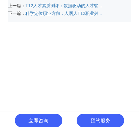
上一篇：
T12人才素质测评：数据驱动的人才管...
下一篇：
科学定位职业方向：人啊人T12职业兴...
立即咨询
预约服务
400-996-0801
全国热线:
广东省东莞市南城区黄金路