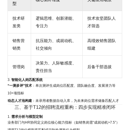
型
技术研
逻辑思维、创新潜能、
技术攻坚团队人
发类
专注力
才筛选
销售营
抗压能力、成就动机、
高绩效销售团队
销类
社交倾向
组建
决策力、人际敏感度、
管理岗
后备干部选拔
责任担当
3.
智能化人岗匹配系统
“一测多评”技术
：单次测评生成岗位匹配度、团队融合度、发展潜力等
10+项指标
动态人才池构建
：未录用者数据自动入库，为未来岗位需求储备匹配人才
三、基于T12的招聘流程重构：四步实现精准闭环
1.
需求分析与模型定制
业务部门与HR协同定义岗位核心能力指标（如销售岗需“成就动机>7.5”）