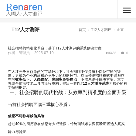
T12人才测评
正文
首页
T12人才测评
社会招聘的精准化革命：基于T12人才测评的系统解决方案
作者：管理员
2025-07-10
6456
0
在人才竞争日益激烈的市场环境下，社会招聘不仅是填补岗位空缺的渠
道，更成为企业构建核心竞争力的战略环节。然而传统招聘模式中普遍存
在的
效率低下、人岗错配、离职率高等痛点
，亟需系统性解决方案。本文
将结合前沿技术工具与流程重构，提出一套以
T12人才测评系统
为核心的科
学招聘框架。
一、社会招聘的现代挑战：从效率到精准度的全面升级
当前社会招聘面临三重核心矛盾：
信息不对称与诚信风险
超过40%的简历存在信息夸大或造假，传统面试难以深度验证候选人真实
能力与背景。